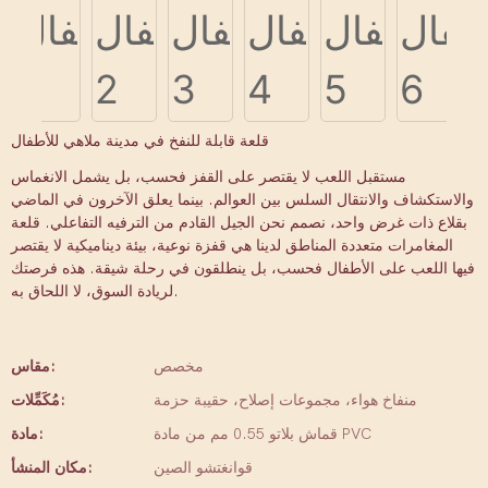
قلعة قابلة للنفخ في مدينة ملاهي للأطفال
مستقبل اللعب لا يقتصر على القفز فحسب، بل يشمل الانغماس
والاستكشاف والانتقال السلس بين العوالم. بينما يعلق الآخرون في الماضي
بقلاع ذات غرض واحد، نصمم نحن الجيل القادم من الترفيه التفاعلي. قلعة
المغامرات متعددة المناطق لدينا هي قفزة نوعية، بيئة ديناميكية لا يقتصر
فيها اللعب على الأطفال فحسب، بل ينطلقون في رحلة شيقة. هذه فرصتك
لريادة السوق، لا اللحاق به.
مخصص
مقاس:
منفاخ هواء، مجموعات إصلاح، حقيبة حزمة
مُكَمِّلات:
قماش بلاتو 0.55 مم من مادة PVC
مادة:
قوانغتشو الصين
مكان المنشأ: