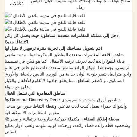
منفاخ هواء، مجموعات إصلاح، حقيبة تغليف، حبال، أكياس
مُكَمِّلات
رمل
ادخل إلى مملكة المغامرات متعددة المناطق: حيث يحمل كل ركن
اكتشافًا جديدًا!
قم بتحويل مساحتك إلى تجربة منتزه ترفيهي لا مثيل لها!
شاهدوا
قلعة المغامرات متعددة المناطق
المبتكرة لدينا - مدينة ملاهي
قابلة للنفخ رائدة تُعيد تعريف ترفيه الأطفال! كما هو مُبيّن في تصميمنا
الرئيسي، يجمع هذا الهيكل الرائع مناطق متعددة ذات طابع خاص في عالمٍ
واحدٍ مترابط، يتميز بلوحة ألوان جذابة من الوردي النابض بالحياة، والأزرق
السماوي، والأصفر الساطع، مما يخلق جاذبيةً لا تُقاوم للأطفال والكبار
على حدٍ سواء.
مناطق المغامرة التي تشعل الخيال:
: ديناصور أزرق ودود ذو جسم وردي
Dinosaur Discovery Den
🦕
وأشواك حمراء يعمل كبيت لعب تفاعلي ونقطة التقاط صور، مع مدخل
مقوس للمغامرات الاستكشافية
محطة إطلاق الفضاء
: مكتملة بمركبة صاروخية برتقالية وأصفر
🚀
وشخصية قطة رائدة فضاء رائعة، ورحلات كونية ملهمة ولعب أدوار بطابع
فضائي