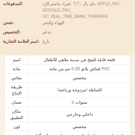
فيزا، ماستركارد، T/T، باي بال، APPLE_PAY،
المدفوعات:
GOOGLE_PAY،
GC_REAL_TIME_BANK_TRANSFER
الهواء والبحر
شحن:
يدعم
التخصيص:
بارِع
اسم العلامة التجارية:
قلعة قابلة للنفخ في مدينة ملاهي للأطفال
اسم
قماش بلاتو 0.55 مم من مادة PVC
مادة
مخصص
مقاس
طريقة
الخياطة (مزدوجة ورباعية)
الإنتاج
3 سنوات
ضمان
مكان
داخلي وخارجي
التطبيق
مخصص
لون