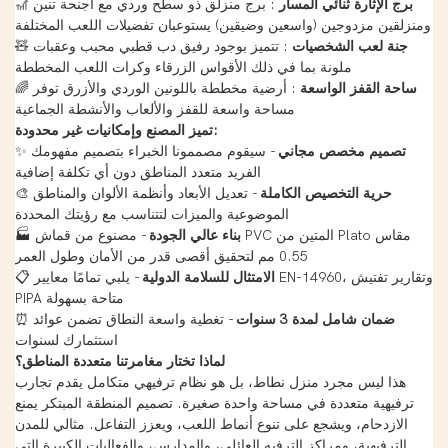
برج الإثارة ثنائي المسار
: برج منزلق ذو سطح وردي مع أجنحة تنين
🎢
ومنزلقين مزدوجين (واسعين وضيقين) يستوعبان تفضيلات اللعب المختلفة
جنة لعب الشخصيات
: تتميز بوجود رفيق دب قطبي محبب وعقبات
🧸
ملونة بما في ذلك الأقواس الزرقاء وكرات اللعب المخططة
ساحة القفز الواسعة
: أرضية مخططة باللونين الوردي والأزرق توفر
🌈
مساحة واسعة للقفز والألعاب والأنشطة الجماعية
تميز المصنع وإمكانيات غير محدودة:
تصميم مخصص مجاني
- سيقوم مصممونا الخبراء بتصميم مفهومك
✨
الفريد متعدد المناطق دون أي تكلفة إضافية
حرية التخصيص الكاملة
- تعديل الأبعاد وأنظمة الألوان والمناطق
🎨
الموضوعية والميزات لتتناسب مع رؤيتك المحددة
بناء عالي الجودة
- مصنوع من قماش PVC المتين من Plato مقاس
🏭
0.55 مم لتحقيق أقصى قدر من الأمان وطول العمر
الامتثال للسلامة الدولية
- يلبي تمامًا معايير EN-14960، وتقارير تفتيش
📋
PIPA متاحة بسهولة
ضمان شامل لمدة 3 سنوات
- تغطية واسعة النطاق تضمن عوائد
⏰
استثمارك لسنوات
لماذا تختار مغامرتنا متعددة المناطق؟
هذا ليس مجرد منزل نطاط، بل هو نظام ترفيهي متكامل يقدم تجارب
ترفيهية متعددة في مساحة واحدة صغيرة. تصميم المنطقة المبتكر يمنع
الازدحام، ويشجع على تنوع أنماط اللعب، ويعزز التفاعل. مثالي للمدن
الترفيهية، ومراكز الترفيه العائلي، والمدارس، والفعاليات الكبيرة التي