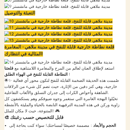
التعبئة والتوصيل
قلعة نطاطة خارجية قابلة للنفخ في مدينة ملاهي - المغامرة
المثالية في انتظارك!
استعد لإطلاق العنان لعالم من المرح والمغامرة اللامتناهية مع
قلعتنا
!
النطاطة القابلة للنفخ في الهواء الطلق
🌟✨ صُممت هذه الحديقة الضخمة القابلة للنفخ لتكون محور أي فعالية
خارجية، وهي كنز دفين من الإثارة، حيث تضم كل شيء من الزلاقات
الشاهقة وأحواض الكرات إلى جدران التسلق والألعاب التفاعلية.
تخيّلوا البهجة الغامرة التي ستغمر وجوه ضيوفكم وهم يستكشفون كل
زاوية وركن في هذه المدينة الترفيهية النابضة بالحياة والمليئة بالأنشطة
المتنوعة، حيث لا مكان للملل! 🎮
قابل للتخصيص حسب رغبتك
🎨
الحجم والأبعاد
: مصممة خصيصًا لمساحتك! سواء كنت بحاجة إلى