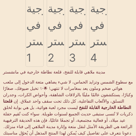
مدينة ملاهي قابلة للنفخ، قلعة نطاطة خارجية في مانشستر
مع سطوع الشمس وتزايد الحماس، لا شيء يضاهي متعة الدخول إلى ملعب
هوائي ضخم وملون يعد بمغامرات لا تنتهي! 🌟✨ تخيل ضيوفك، صغارًا
وكبارًا، يستكشفون عالمًا مليئًا بالزلاقات الشاهقة، وأحواض الكرات، وجدران
التسلق، والألعاب التفاعلية، كل ذلك تحت سقف واحد عملاق. إن
قلعتنا
النطاطة الخارجية القابلة للنفخ
ليست مجرد لعبة هوائية، بل هي بوابة لخلق
ذكريات لا تُنسى ستبقى حديث الجميع لسنوات طويلة. سواء كنت تُقيم حفلة
عيد ميلاد، أو فعالية مجتمعية، أو تجمعًا عائليًا، فإن هذه الحديقة الترفيهية
الرائعة هي الطريقة الأمثل لنقل متعة وإثارة مدينة الملاهي إلى فناء منزلك.
دعونا نتعرف على تفاصيل كيف يُمكن لهذا المنتج المذهل أن يُحوّل مناسبتك