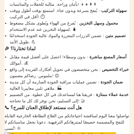
بأمان وراحة. مثالية للحفلات والمناسبات! 👨‍👩‍👧‍👦
سهولة التركيب
: يُنفخ بسرعة وبدون عناء. استمتع بوقت أطول ووقت
أقل في التركيب! ⏱️
محمول وسهل التخزين
: يُفرغ من الهواء ويُطوى بشكل مضغوط
لسهولة التخزين عند عدم الاستخدام. 🧳
تصميم متين
: تضمن الدرزات المعززة والمواد عالية الجودة استخدامًا
طويل الأمد. 💪
لماذا تختارنا؟
🎉
أسعار المصنع مباشرة
: بدون وسطاء! احصل على أفضل قيمة مقابل
أموالك. 💰
خبراء التخصيص
: نحن متخصصون في تحويل أفكارك الفريدة إلى واقع
ملموس. رضاكم مضمون! 😊
ضمان الجودة
: تضمن عمليات مراقبة الجودة الصارمة أن كل مدينة
ملاهي تلبي معاييرنا العالية. 🏭
خدمة عملاء ممتازة
: فريقنا هنا لمساعدتك في كل خطوة. من التصميم
إلى التسليم، نحن نوفر لك كل ما تحتاجه! 🤝
هل أنت مستعد لإطلاق العنان للمرح؟
📞
تواصلوا معنا اليوم لمناقشة احتياجاتكم من القلاع النطاطة الخارجية القابلة
للنفخ والمصممة خصيصًا لمنتزهاتكم الترفيهية. دعونا نجعل مناسباتكم لا
تُنسى! 🌞