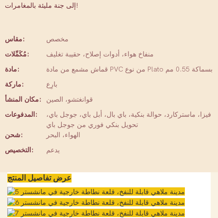
إلى جنة مليئة بالمغامرات!
مخصص
مقاس:
منفاخ هواء، أدوات إصلاح، حقيبة تغليف
مُكَمِّلات:
قماش مشمع من مادة PVC من نوع Plato بسماكة 0.55 مم
مادة:
بارِع
ماركة:
قوانغتشو، الصين
مكان المنشأ:
فيزا، ماستركارد، حوالة بنكية، باي بال، أبل باي، جوجل باي،
المدفوعات:
تحويل بنكي فوري من جوجل باي
الهواء، البحر
شحن:
يدعم
التخصيص:
عرض تفاصيل المنتج