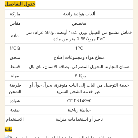
جدول التفاصيل
ألعاب هوائية رائعة
ماركة
مخصص
مقاس
قماش مشمع من الفينيل بوزن 18.5 أونصة، و680 غرام/متر
مادة
مربع/0.55 متر من مادة PVC
MOQ
1PC
منفاخ هواء ومجموعات إصلاح
ملحق
ضمان التجارة، التحويل المصرفي، بطاقة الائتمان، باي بال
قسط
15 يومًا
مهلة
خدمة التوصيل من الباب إلى الباب متوفرة، بحراً، جواً، أو
طريقة
عبر خدمة الشحن السريع.
الشحن
CE EN14960
شهادة
خياطة رباعية
صنعة
تأجير أو استخدامات منزلية
الاستخدام
مادة