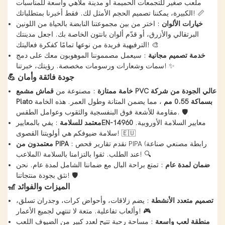
ملعب صغير للتجمعات الحميمة أو مدينة ملاهي واسعة للمناسبات
الكبيرة، يمكننا تصميم الحجم الأمثل لك. فقط أخبرنا بمتطلباتك! 📏
خيارات الألوان
: اختر من بين مجموعتنا النابضة بالحياة من اللونين
البرتقالي والأزرق، أو قدّم ألوان بانتون الخاصة بك. اجعل مدينتك
الترفيهية فريدة من نوعها تمامًا كفكرة فعاليتك! 🎨
خدمة تصميم مجانية
: سيعمل مصمموننا الموهوبون معك على دمج
سمات وشعارات ورسومات مخصصة. رؤيتك، خبرتنا! ✨
جودة فائقة وأمان
💪
خامة ممتازة
: مصنوعة من
قماش مشمع PVC عالي الجودة من شركة
Plato بسماكة 0.55 مم
، مما يضمن المتانة وطول العمر. هذه الخامة
مقاومة للأشعة فوق البنفسجية والثقوب وعوامل الطقس. 🛡️
معايير السلامة الأوروبية.
EN-14960
معتمد للسلامة
: يفي بالمعايير
سلامة ضيوفكم هي أولويتنا القصوى! 🇪🇺
: نقدم تقارير فحص PIPA (رابطة مصنعي صناعة
معتمدون من PIPA
الملاعب) عند الطلب. ثقوا بالتزامنا بالسلامة! 🔍
ضمان لمدة عام
: تمتع براحة البال مع ضماننا الشامل لمدة عام. نحن
نثق بجودة منتجاتنا! 🛡️
الميزات والفوائد
🎢
تصميم متعدد الأنشطة
: يضم زلاقات، وأحواض كرات، وجدران تسلق،
وألعاب تفاعلية. متعة لا تنتهي لجميع الأعمار! 🎮
منطقة لعب واسعة
: مساحة رحبة تتيح لعدد كبير من الضيوف اللعب