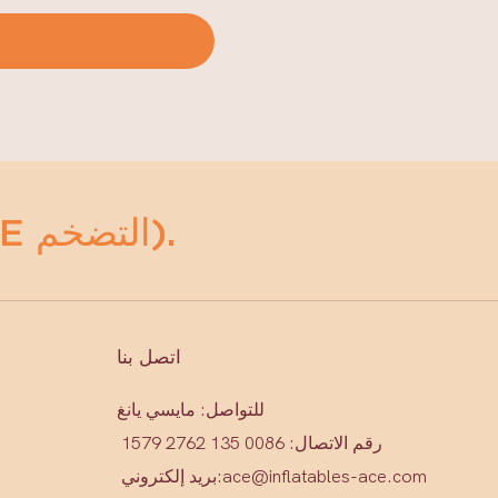
أي مضخمات (ACE التضخم).
اتصل بنا
للتواصل: مايسي يانغ
رقم الاتصال: 0086 135 2762 1579
ace@inflatables-ace.com
بريد إلكتروني: