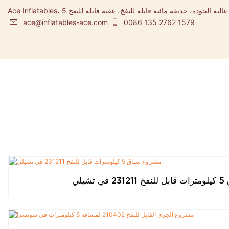
Ace Inflatables، شركة تصنيع المطاطية ومصممة مدينة ملاهي قابلة للنفخ عالية الجودة، حديقة مائية قابلة للنفخ، عقبة قابلة للنفخ 5K
ace@inflatables-ace.com
0086 135 2762 1579
شيلي