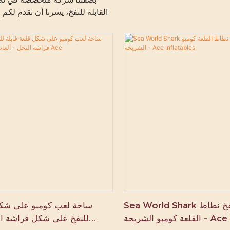
القابلة للنفخ، يسرنا أن نقدم لكم 
للنفخ الكبير لحفلات الفناء الخ
مبتكر يجمع بين مسبح وأريكة اس
مصمم لتوفير أقصى درجات الاستر
مصنوع من 
مم، يتميز هذا المسبح القابل 
ومقاومة الماء، وهو مثالي للاستخ
الطلق. سواء كنتم تستضيفون تجمع
حفلة عيد ميلاد أو مناسبة صيفية، 
تجربة سباحة منعشة ومكانًا مريحًا 
التعب. يتميز بتصميم ول
للتخصيص بالكامل، ويمكنكم تص
ديكور حديقتكم الخلفية أو منا
الإنتاج المباشر من المصنع 
الصنع، وسرعة في التنفيذ، وأسع
تواصلوا معنا اليوم لتصميم مسبحكم
Sea World Shark ملعب قابل للنفخ نطاط
ساحة لعب كومبو على شكل 
Ace Inflatable
للنفخ على شكل فراشة ال