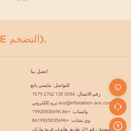
أي مضخمات (ACE التضخم).
اتصل بنا
للتواصل: مايسي يانغ
رقم الاتصال: 0086 135 2762 1579
ace@inflatables-ace.com
بريد إلكتروني:
واتساب: +86 19925835696
وي تشات: +86
19925835696
عنوان المصنع: رقم 24، طريق هايدي، قرية مارك،