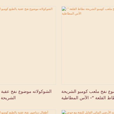
مطاطية من نوع Ace
وع نفخ ملعب كومبو الشريحة
الشوكولاته موضوع نفخ عقبة ب
اط القلعة "- الآس المطاطية
الشريحة 