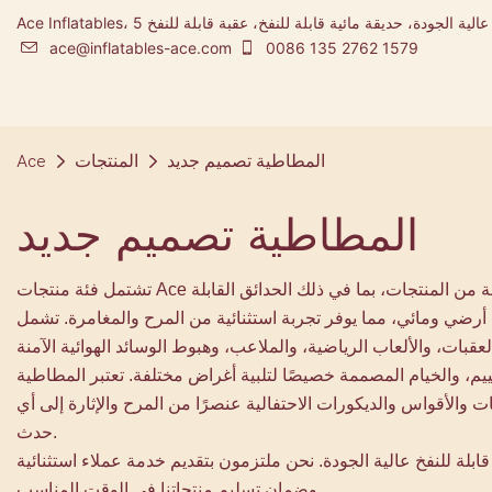
Ace Inflatables، شركة تصنيع المطاطية ومصممة مدينة ملاهي قابلة للنفخ عالية الجودة، حديقة مائية قابلة للنفخ، عقبة قابلة للنفخ 5K
ace@inflatables-ace.com
0086 135 2762 1579
المطاطية تصميم جديد
المنتجات
Ace
المطاطية تصميم جديد
تشتمل فئة منتجات Ace المطاطية على مجموعة واسعة من المنتجات القابلة للنفخ التي تلبي الاحتياجات والتفضيلات المتنوعة لعملائنا. نحن متخصصون في مجموعة من المنتجات، بما في ذلك الحدائق القابلة
ين، أرضي ومائي، مما يوفر تجربة استثنائية من المرح والمغامرة. تشمل
خييم، والخيام المصممة خصيصًا لتلبية أغراض مختلفة. تعتبر المطاطية
مات والأقواس والديكورات الاحتفالية عنصرًا من المرح والإثارة إلى أي
حدث.
بلة للنفخ عالية الجودة. نحن ملتزمون بتقديم خدمة عملاء استثنائية
وضمان تسليم منتجاتنا في الوقت المناسب.