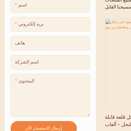
اسم
مسبحنا القابل
لفي، وهو مزيج
ترخاء مدمجة،
بريد إلكتروني
خاء والمتعة.
قماش PVC عالي الجودة بسمك 0.6
للنفخ بالمتانة
هاتف
دام في الهواء
ًا عائليًا أو
اسم الشركة
فإنه يوفر لكم
للاسترخاء بعد
ون وحجم قابل
المحتوى
ميمه ليناسب
سباتكم. يضمن
جودة عالية في
ارًا تنافسية.
 القابل للنفخ
قلعة قابلة
المثالي!
نحل - ألعاب
إرسال الاستفسار الآن