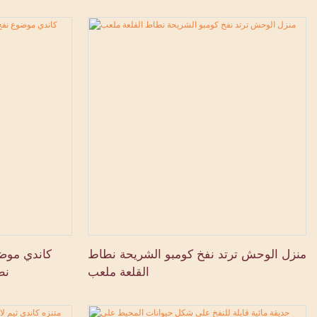
منزل الوحش ترتد نفخ كومبو الشريحة نطاط
كاندي موض
القلعة ملعب
نط