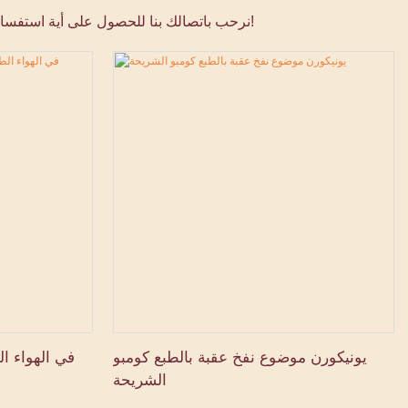
نرحب باتصالك بنا للحصول على أية استفسارات أو تصميمات مخصصة، وسنكون أكثر من سعداء بمساعدتك. ثق بنا لجعل أحداثك لا تُنسى وإضافة عنصر من المرح والمغامرة إلى حياتك!
يونيكورن موضوع نفخ عقبة بالطبع كومبو
في الهواء ا
الشريحة