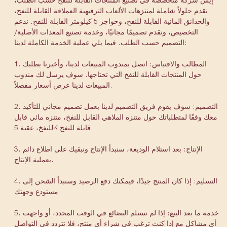
إيس شركة متخصصة في تصنيع المنتجات القابلة للنفخ حسب الطلب،
نقدم حلولاً شاملة لمنتزهات الألعاب الترفيهية العملاقة القابلة للنفخ،
والحدائق المائية القابلة للنفخ، وحواجز 5 كيلومتر القابلة للنفخ. ندعم
التخصيص، ونقدم تصميمًا مجانيًا، وخدمة تصنيع المعدات الأصلية/
التصميم حسب الطلب. فيما يلي عملية الخدمة الكاملة لدينا:
1. المطالب والاقتباس: اتصل بمندوب المبيعات لدينا، وأخبرنا بطلبك
حول المنتجات القابلة للنفخ التي تحتاجها.
سوف يرسل لك مندوب
المبيعات لدينا عرض أسعار مفصلاً.
2. التصميم: سوف يقوم فريق التصميم لدينا بعمل تصميم مجاني للتأكيد
معك وفقًا لمتطلباتك حول متنزه الملاهي القابل للنفخ، متنزه مائي قابل
للنفخ، عقبة 5K قابلة للنفخ.
3. الإنتاج: بعد استلام الوديعة، سنبدأ الإنتاج ونبقيك على اطلاع دائم
بعملية الإنتاج.
4. التسليم: إذا كان المنتج جيدًا، فيمكنك دفع الرصيد وسنبدأ الشحن إلى
مستودع وجهتك
5. خدمة ما بعد البيع: إذا لم تستلم البضائع في الوقت المحدد، أو واجهت
أي مشاكل مع
إذا كنت ترغب في شراء أي منتج، فلا تتردد في التواصل