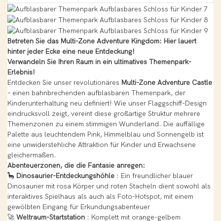
Betreten Sie das Multi-Zone Adventure Kingdom: Hier lauert
hinter jeder Ecke eine neue Entdeckung!
Verwandeln Sie Ihren Raum in ein ultimatives Themenpark-
Erlebnis!
Entdecken Sie unser revolutionäres
Multi-Zone Adventure Castle
– einen bahnbrechenden aufblasbaren Themenpark, der
Kinderunterhaltung neu definiert! Wie unser Flaggschiff-Design
eindrucksvoll zeigt, vereint diese großartige Struktur mehrere
Themenzonen zu einem stimmigen Wunderland. Die auffällige
Palette aus leuchtendem Pink, Himmelblau und Sonnengelb ist
eine unwiderstehliche Attraktion für Kinder und Erwachsene
gleichermaßen.
Abenteuerzonen, die die Fantasie anregen:
🦕
Dinosaurier-Entdeckungshöhle
: Ein freundlicher blauer
Dinosaurier mit rosa Körper und roten Stacheln dient sowohl als
interaktives Spielhaus als auch als Foto-Hotspot, mit einem
gewölbten Eingang für Erkundungsabenteuer
🚀
Weltraum-Startstation
: Komplett mit orange-gelbem