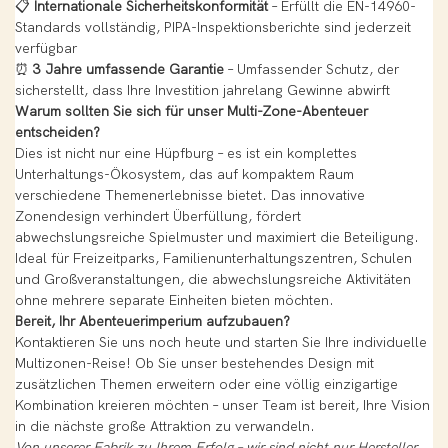
📋
Internationale Sicherheitskonformität
– Erfüllt die EN-14960-
Standards vollständig, PIPA-Inspektionsberichte sind jederzeit
verfügbar
⏰
3 Jahre umfassende Garantie
– Umfassender Schutz, der
sicherstellt, dass Ihre Investition jahrelang Gewinne abwirft
Warum sollten Sie sich für unser Multi-Zone-Abenteuer
entscheiden?
Dies ist nicht nur eine Hüpfburg – es ist ein komplettes
Unterhaltungs-Ökosystem, das auf kompaktem Raum
verschiedene Themenerlebnisse bietet. Das innovative
Zonendesign verhindert Überfüllung, fördert
abwechslungsreiche Spielmuster und maximiert die Beteiligung.
Ideal für Freizeitparks, Familienunterhaltungszentren, Schulen
und Großveranstaltungen, die abwechslungsreiche Aktivitäten
ohne mehrere separate Einheiten bieten möchten.
Bereit, Ihr Abenteuerimperium aufzubauen?
Kontaktieren Sie uns noch heute und starten Sie Ihre individuelle
Multizonen-Reise! Ob Sie unser bestehendes Design mit
zusätzlichen Themen erweitern oder eine völlig einzigartige
Kombination kreieren möchten – unser Team ist bereit, Ihre Vision
in die nächste große Attraktion zu verwandeln.
Von unserer Fabrik zu Ihrem Erfolg – ​​wir sind nicht nur Hersteller,