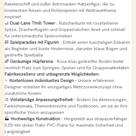
Raketenschiff und süßer Astronauten-Katzenfigur, die zu
kosmischen Reisen und Rollenspielen mit Weltraumthema
inspiriert
🎢
Dual-Lane Thrill Tower
: Rutschenturm mit rosafarbener
Spitze, Drachenflügeln und Doppelrutschen (breit und schmal)
für unterschiedliche Spielvorlieben
🧸
Spielparadies mit Figuren
: Enthält einen kuscheligen Eisbären
als Begleiter und bunte Hindernisse, darunter blaue Bögen und
gestreifte Spielbälle
🌈
Geräumige Hüpfarena
: Rosa-blau gestreifter Boden bietet
reichlich Platz zum Springen, Spielen und für Gruppenaktivitäten
Fabrikexzellenz und unbegrenzte Möglichkeiten:
✨
Kostenloses individuelles Design
– Unsere erfahrenen
Designer erstellen Ihr einzigartiges Mehrzonenkonzept ohne
zusätzliche Kosten
🎨
Vollständige Anpassungsfreiheit
– Ändern Sie Abmessungen,
Farbschemata, Themenbereiche und Funktionen, um sie an Ihre
spezifische Vision anzupassen
🏭
Hochwertige Konstruktion
– Hergestellt aus strapazierfähiger
0,55 mm dicker Plato-PVC-Plane für maximale Sicherheit und
Langlebigkeit