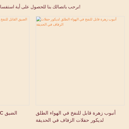
نرحب باتصالك بنا للحصول على أية استفسارات أو تصميمات مخصصة، وسنكون أكثر من سعداء بمساعدتك. ثق بنا لجعل أحداثك لا تُنسى وإضافة عنصر من المرح والمغامرة إلى حياتك!
أنبوب زهرة قابل للنفخ في الهواء الطلق
لديكور حفلات الزفاف في الحديقة