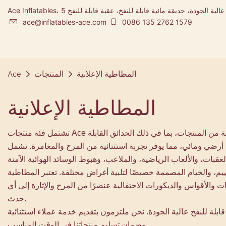
Ace Inflatables، شركة تصنيع المطاطية ومصممة مدينة ملاهي قابلة للنفخ عالية الجودة، حديقة مائية قابلة للنفخ، عقبة قابلة للنفخ 5K
ace@inflatables-ace.com
0086 135 2762 1579
المطاطية الإعلانية
المنتجات
Ace
المطاطية الإعلانية
تشتمل فئة منتجات Ace المطاطية على مجموعة واسعة من المنتجات القابلة للنفخ التي تلبي الاحتياجات والتفضيلات المتنوعة لعملائنا. نحن متخصصون في مجموعة من المنتجات، بما في ذلك الحدائق القابلة
ين، أرضي ومائي، مما يوفر تجربة استثنائية من المرح والمغامرة. تشمل
خييم، والخيام المصممة خصيصًا لتلبية أغراض مختلفة. تعتبر المطاطية
مات والأقواس والديكورات الاحتفالية عنصرًا من المرح والإثارة إلى أي
حدث.
بلة للنفخ عالية الجودة. نحن ملتزمون بتقديم خدمة عملاء استثنائية
وضمان تسليم منتجاتنا في الوقت المناسب.