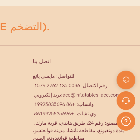
أي مضخمات (ACE التضخم).
اتصل بنا
للتواصل: مايسي يانغ
رقم الاتصال: 0086 135 2762 1579
ace@inflatables-ace.com
بريد إلكتروني:
واتساب: +86 19925835696
وي تشات: +86
19925835696
عنوان المصنع: رقم 24، طريق هايدي، قرية مارك،
بلدة دونغيونغ، مقاطعة نانشا، مدينة قوانغتشو،
مقاطعة قوانغدونغ، الصين