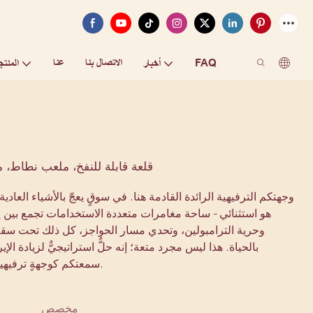
FAQ
الاتصال بنا
عنا
أخبار
المنتج
قلعة قابلة للنفخ، ملعب نطاط، م
وجهتكم الترفيهية الرائدة القادمة هنا. في سوقٍ يعجّ بالأشياء العادية
هو استثنائي - ساحة مغامرات متعددة الاستخدامات تجمع بين إث
وحرية الترامبولين، وتحدي مسار الحواجز، كل ذلك تحت سقفٍ
بالحياة. هذا ليس مجرد متعة؛ إنه حلٌّ استراتيجيٌّ لزيادة الإ
سمعتكم كوجهةٍ ترفيهيةٍ عائليةٍ رائدة.
مخصص