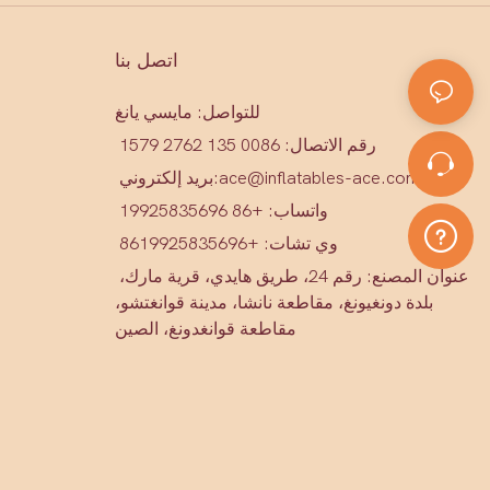
اتصل بنا
للتواصل: مايسي يانغ
رقم الاتصال: 0086 135 2762 1579
ace@inflatables-ace.com
بريد إلكتروني:
واتساب: +86 19925835696
وي تشات: +86
19925835696
عنوان المصنع: رقم 24، طريق هايدي، قرية مارك،
بلدة دونغيونغ، مقاطعة نانشا، مدينة قوانغتشو،
مقاطعة قوانغدونغ، الصين