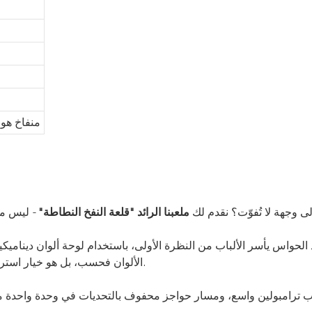
منفاخ هو
 وجهة لا تُفوّت؟ نقدم لك
ملعبنا الرائد "قلعة النفخ النطاطة"
- ليس مج
دد الحواس يأسر الألباب من النظرة الأولى، باستخدام لوحة ألوان دينامي
الألوان فحسب، بل هو خيار استراتيجي مصمم ليكون آسرًا بصريًا، يجذب الحشود، ويضمن تجربة لا تُنسى.
ترامبولين واسع، ومسار حواجز محفوف بالتحديات في وحدة واحدة متكام