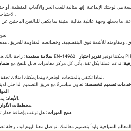
عة هي لوحتك الإبداعية. إنها مثالية للعب الحر والألعاب المنظمة، أو 
الاحتياجات، من حفلات أعياد ميلاد الأطفال إلى تمارين بناء الفريق التنافسية.
نحن ندرك أن استثمارك يجب أن يدوم. ولذلك نبني بجودة لا تقبل المساومة:
زق، ومقاومته للأشعة فوق البنفسجية، وخصائصه المقاومة للحريق. هذه ا
ختبار PIPA
. يمكننا توفير
بمعيار السلامة الأوروبي الصارم EN-14960
سلامة معتمدة:
راحة بالك هي 
فية:
ندعم عملنا بكل ثقة. يأتي كل مركز مغامرات قابل للنفخ مع
ضمان 
لماذا تكتفي بالمنتجات الجاهزة بينما يمكنك امتلاك تحفة فنية؟ نؤمن بأن علامتك التجارية يجب أن تكون فريدة كعلامتك التجارية.
دمات تصميم مُخصصة:
تعاون مباشرةً مع فريق التصميم الداخلي لدي
قم بتخصيص كل جانب ليناسب مكانك وجمهورك:
المو
يمكننا تصميم الحجم المثالي لمساحتك، سواء كانت صغيرة أو كبيرة.
الأبعاد:
قم بمحاذاة الملعب مع هوية علامتك التجارية أو موضوع الحدث.
مخططات الألوان
هل ترغب بإضافة جدار تسلق، أو سلة كرة سلة، أو عنصر ذي طابع خاص؟ نحن نحقق ذلك.
دمج الميزات: