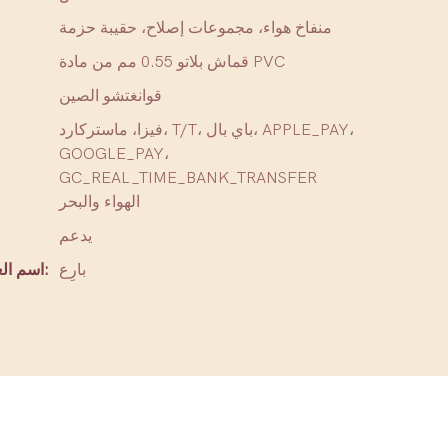
منفاخ هواء، مجموعات إصلاح، حقيبة حزمة
قماش بلاتو 0.55 مم من مادة PVC
قوانغتشو الصين
فيزا، ماستركارد، T/T، باي بال، APPLE_PAY،
GOOGLE_PAY،
GC_REAL_TIME_BANK_TRANSFER
الهواء والبحر
يدعم
بارِع
اسم العلامة التجارية: