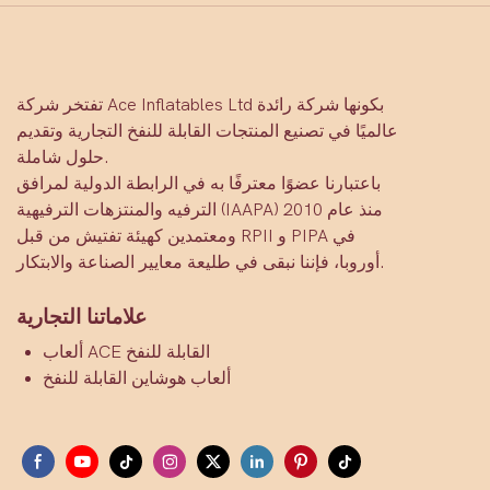
تفتخر شركة Ace Inflatables Ltd بكونها شركة رائدة
عالميًا في تصنيع المنتجات القابلة للنفخ التجارية وتقديم
حلول شاملة.
باعتبارنا عضوًا معترفًا به في الرابطة الدولية لمرافق
الترفيه والمنتزهات الترفيهية (IAAPA) منذ عام 2010
ومعتمدين كهيئة تفتيش من قبل RPII و PIPA في
أوروبا، فإننا نبقى في طليعة معايير الصناعة والابتكار.
علاماتنا التجارية
ألعاب ACE القابلة للنفخ
ألعاب هوشاين القابلة للنفخ