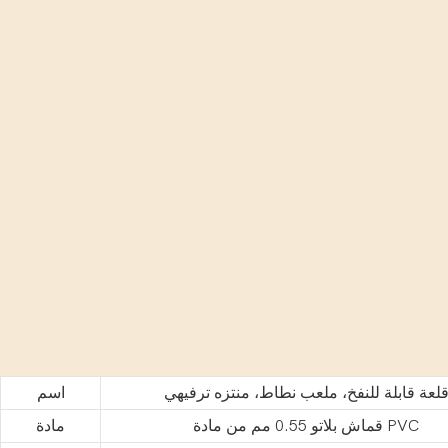
لعة قابلة للنفخ، ملعب نطاط، منتزه ترفيهي
اسم
قماش بلاتو 0.55 مم من مادة PVC
مادة