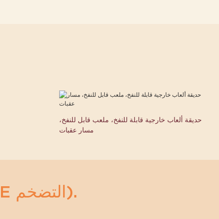
حديقة ألعاب خارجية قابلة للنفخ، ملعب قابل للنفخ،
مسار عقبات
أي مضخمات (ACE التضخم).