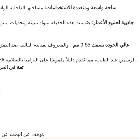
ساحة واسعة ومتعددة الاستخدامات:
مساحتها الداخلية الواس
صُممت هذه الحديقة بمواد متينة وتحديات متنوعة، ما يجعلها وجهة عائلية مثالية. متينة بما يكفي للبالغين الباحثين عن متعة شيقة وآمنة تمامًا للأطفال، مما يزيد من عدد زوارها المحتملين.
جاذبية لجميع الأعمار:
قماش Plato® PVC عالي الجودة بسمك 0.55 مم
، والمعروف بمتانته الفائقة ضد التم
الرسمي عند الطلب، مما يُقدم دليلاً ملموسًا على التزامنا بالسلامة.
تقرير ا
، مما يدل على متانة تصميمه وثقتنا بأدائه.
ثقة في الحر
خدمة التصميم هذه مجانية تمامًا.
خ
توقف عن البحث عن المعالم السياحية وابدأ بتصميم معالمك. تواصل معنا اليوم لبدء رحلة تصميمك الخاص. لنتعاون معًا لبناء مستقبل واعد في عالم الترفيه العائلي.