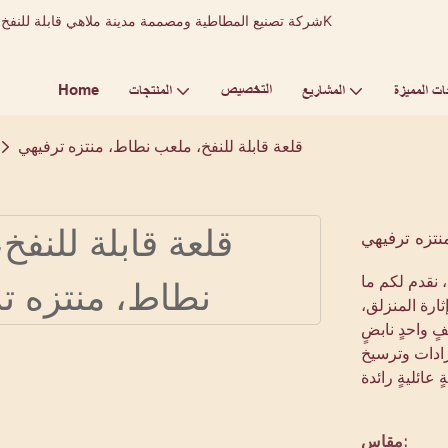
التخصيص
Home
ات المميزة
المشاريع
المنتجات
قلعة قابلة للنفخ، ملعب نطاط، منتزه ترفيهي
نتزه ترفيهي
، نقدم لكم ما
ارة المنزلق،
 واحدٍ نابضٍ
يرادات وترسيخ
مقاس: