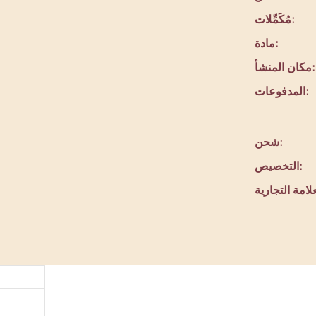
مُكَمِّلات:
مادة:
مكان المنشأ:
المدفوعات:
شحن:
التخصيص:
ق