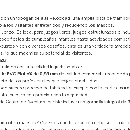
ión un tobogán de alta velocidad, una amplia pista de trampoli
o a los visitantes entretenidos y reduciendo los atascos.
u lienzo. Es ideal para juegos libres, juegos estructurados o i
esde fiestas de cumpleaños infantiles hasta actividades competi
ustos y con diversos desafíos, esta es una verdadera atracción
, lo que maximiza su potencial de visitantes.
nza
truimos con una calidad inquebrantable:
 de PVC Plato® de 0,55 mm de calidad comercial
, reconocida p
ecto de los profesionales que exigen durabilidad.
Todo nuestro proceso de fabricación cumple con la estricta
norm
uestra nuestro compromiso con la seguridad.
a Centro de Aventura Inflable incluye una
garantía integral de 
una obra maestra? Creemos que tu atracción debe ser tan únic
stro equipo de diseño interno para crear una atracción única.
E