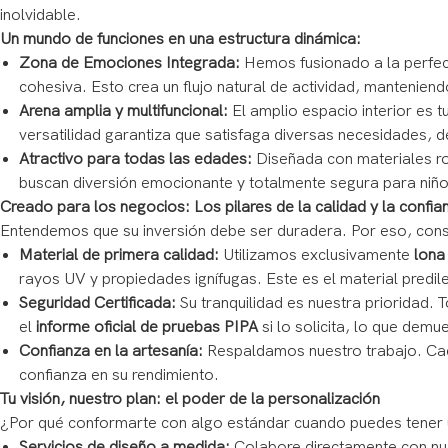
inolvidable.
Un mundo de funciones en una estructura dinámica:
Zona de Emociones Integrada:
Hemos fusionado a la perfecc
cohesiva. Esto crea un flujo natural de actividad, manteniend
Arena amplia y multifuncional:
El amplio espacio interior es t
versatilidad garantiza que satisfaga diversas necesidades, d
Atractivo para todas las edades:
Diseñada con materiales rob
buscan diversión emocionante y totalmente segura para niños
Creado para los negocios: Los pilares de la calidad y la confia
Entendemos que su inversión debe ser duradera. Por eso, cons
Material de primera calidad:
Utilizamos exclusivamente
lona
rayos UV y propiedades ignífugas. Este es el material predil
Seguridad Certificada:
Su tranquilidad es nuestra prioridad. 
el
informe oficial de pruebas PIPA
si lo solicita, lo que dem
Confianza en la artesanía:
Respaldamos nuestro trabajo. Cad
confianza en su rendimiento.
Tu visión, nuestro plan: el poder de la personalización
¿Por qué conformarte con algo estándar cuando puedes tener 
Servicios de diseño a medida:
Colabore directamente con nue