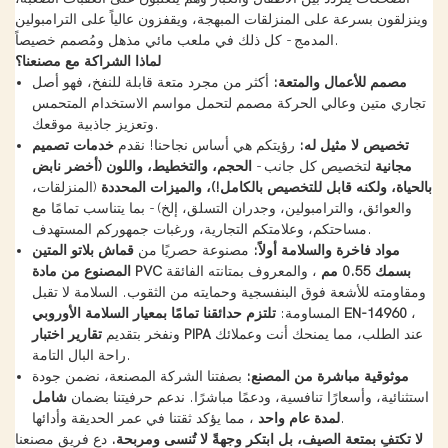
وينزلقون بسرعة على المنزلقات المبهجة، ويقفزون عالياً على الترامبولين
المدمج - كل ذلك في ملعب مائي مذهل ومُصمم خصيصاً.
لماذا الشراكة مع مصنعنا؟
مصمم للأعمال والمتعة:
أكثر من مجرد متعة قابلة للنفخ، فهو أصل
تجاري متين وعالي الحركة مصمم لتحمل مواسم الاستخدام المتحمس
وتعزيز جاذبية موقعك.
تخصيص لا مثيل له:
رؤيتكم هي أساس نجاحنا! نقدم
خدمات تصميم
مجانية
لتخصيص كل جانب -
الحجم، والتخطيط، واللون (أخضر نابض
بالحياة، ولكنه قابل للتخصيص بالكامل!)، والميزات المحددة
(المنزلقات،
والعوائق، والترامبولين، وجدران التسلق، إلخ) - بما يتناسب تمامًا مع
مساحتكم، وعلامتكم التجارية، ورغبات جمهوركم المستهدف.
مواد فاخرة والسلامة أولاً:
مصنوعة حصريًا من
قماش بلاتو المتين
المصنوع من مادة PVC بسمك 0.55 مم
، والمعروف بمتانته الفائقة
ومقاومته للأشعة فوق البنفسجية وحمايته من الثقوب. السلامة لا تقبل
،
تلتزم حدائقنا تمامًا بمعيار السلامة الأوروبي EN-14960
المساومة:
عند الطلب، مما يمنحك أنت وعملائك
تقارير اختبار PIPA
ونفخر بتقديم
راحة البال التامة.
موثوقية مباشرة من المصنع:
بصفتنا الشركة المصنعة، نضمن جودة
استثنائية، وأسعارًا تنافسية، ودعمًا مباشرًا. ندعم حرفيتنا بضمان
شامل
، مما يؤكد ثقتنا في عمر الحديقة وأدائها.
لمدة عام واحد
لا تكتفِ بمتعة الصيف، بل ابتكر وجهةً لا تُنسى ومربحة.
دع فريق مصنعنا