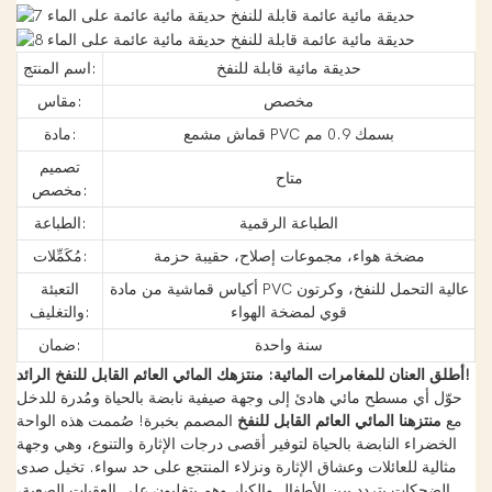
حديقة مائية قابلة للنفخ
اسم المنتج:
مخصص
مقاس:
قماش مشمع PVC بسمك 0.9 مم
مادة:
تصميم
متاح
مخصص:
الطباعة الرقمية
الطباعة:
مضخة هواء، مجموعات إصلاح، حقيبة حزمة
مُكَمِّلات:
أكياس قماشية من مادة PVC عالية التحمل للنفخ، وكرتون
التعبئة
قوي لمضخة الهواء
والتغليف:
سنة واحدة
ضمان:
أطلق العنان للمغامرات المائية: منتزهك المائي العائم القابل للنفخ الرائد!
حوّل أي مسطح مائي هادئ إلى وجهة صيفية نابضة بالحياة ومُدرة للدخل
مع
منتزهنا المائي العائم القابل للنفخ
المصمم بخبرة! صُممت هذه الواحة
الخضراء النابضة بالحياة لتوفير أقصى درجات الإثارة والتنوع، وهي وجهة
مثالية للعائلات وعشاق الإثارة ونزلاء المنتجع على حد سواء. تخيل صدى
الضحكات يتردد بين الأطفال والكبار وهم يتغلبون على العقبات الصعبة،