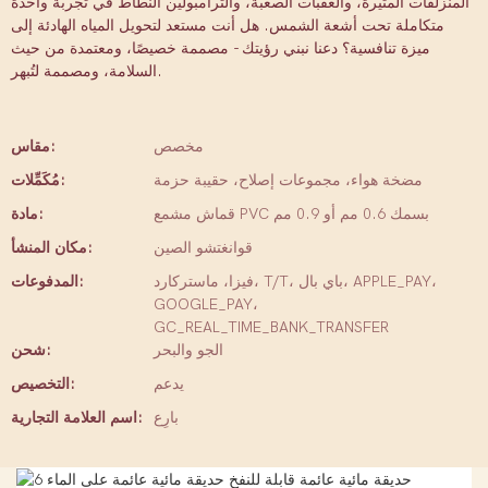
المنزلقات المثيرة، والعقبات الصعبة، والترامبولين النطاط في تجربة واحدة
متكاملة تحت أشعة الشمس. هل أنت مستعد لتحويل المياه الهادئة إلى
ميزة تنافسية؟ دعنا نبني رؤيتك - مصممة خصيصًا، ومعتمدة من حيث
السلامة، ومصممة لتُبهر.
مخصص
مقاس:
مضخة هواء، مجموعات إصلاح، حقيبة حزمة
مُكَمِّلات:
قماش مشمع PVC بسمك 0.6 مم أو 0.9 مم
مادة:
قوانغتشو الصين
مكان المنشأ:
فيزا، ماستركارد، T/T، باي بال، APPLE_PAY،
المدفوعات:
GOOGLE_PAY،
GC_REAL_TIME_BANK_TRANSFER
الجو والبحر
شحن:
يدعم
التخصيص:
بارِع
اسم العلامة التجارية: