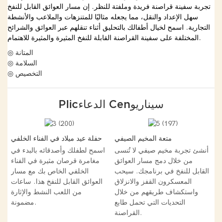
تجربة سفينة قراصنة فريدة وملفتة للنظر. إن مسار العوائق القابل للنفخ
سهل الإعداد والنقل، مما يجعله مثاليًا للمتنزهات والملاعب والأنشطة
التجارية. اسمح لخيال أطفالك بالتحليق أثناء تنقلهم عبر العوائق والشرائح
المختلفة على سفينة القراصنة القابلة للنفخ المثيرة والمثيرة للاهتمام.
◎ المتانة
◎ السلامة
◎ التخصيص
Plicالدعاء Cenسيناريو
متعة المخيم الصيفي
حفلة عيد ميلاد في الفناء الخلفي
أنشئ تجربة مخيم صيفي لا تُنسى
اسمح لطفلك وأصدقائه بالبدء في
من خلال دمج مسار العوائق
مغامرة قرصان مثيرة في الفناء
القابل للنفخ في برنامجك. سيحب
الخلفي الخاص بك مع مسار
المعسكرون القفز والانزلاق
العوائق القابل للنفخ هذا. ساعات
واستكشاف طريقهم من خلال
من اللعب النشط والإثارة
التحديات التي تحمل طابع
مضمونة.
القراصنة.