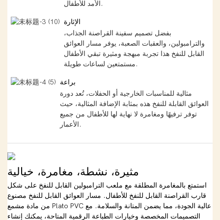
الأمد للأطفال.
الإثارة
بفضل تصميم سفينة القراصنة الجذاب،
والترامبولين، والعقبات الصعبة، يوفر مسار العوائق
القابل للنفخ هذا تجربة مبهجة ومثيرة تبقي الأطفال
مستمتعين لساعات طويلة.
براعة
مثالية للمناسبات الخارجية أو الحفلات، تُعد دورة
العوائق القابلة للنفخ هذه بمثابة الإضافة المثالية، حيث
توفر ترفيهًا ومغامرة لا نهاية لها للأطفال من جميع
الأعمار.
مثيرة، نشطة، مغامرة، خيالية
استمتع بالمغامرة المطلقة مع ملعب الترامبولين القابل للنفخ على شكل
قارب القراصنة القابل للنفخ للأطفال. مسار العوائق القابل للنفخ مصنوع
من مادة مشمع Plato PVC عالية الجودة، مما يضمن المتانة والسلامة. مع
التصميمات المخصصة وخيارات الطباعة الرقمية المتاحة، يمكنك إنشاء