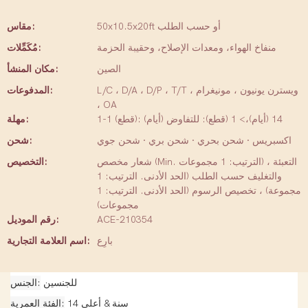
50x10.5x20ft أو حسب الطلب
مقاس:
منفاخ الهواء، ومعدات الإصلاح، وحقيبة الحزمة
مُكَمِّلات:
الصين
مكان المنشأ:
L/C ، D/A ، D/P ، T/T ، ويسترن يونيون ، مونيغرام
المدفوعات:
، OA
1-1 (قطع): 14 (أيام)،> 1 (قطع): للتفاوض (أيام)
مهلة:
اكسبريس · شحن بحري · شحن بري · شحن جوي
شحن:
شعار مخصص (Min. الترتيب: 1 مجموعات) ، التعبئة
التخصيص:
والتغليف حسب الطلب (الحد الأدنى. الترتيب: 1
مجموعة) ، تخصيص الرسوم (الحد الأدنى. الترتيب: 1
مجموعات)
ACE-210354
رقم الموديل:
بارِع
اسم العلامة التجارية:
للجنسين
الجنس
14 سنة & أعلى
الفئة العمرية