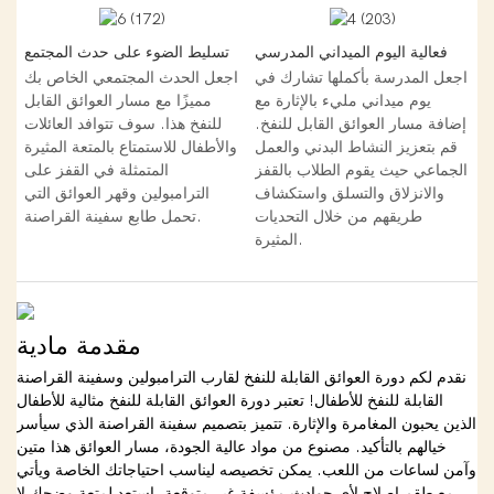
فعالية اليوم الميداني المدرسي
تسليط الضوء على حدث المجتمع
اجعل المدرسة بأكملها تشارك في
اجعل الحدث المجتمعي الخاص بك
يوم ميداني مليء بالإثارة مع
مميزًا مع مسار العوائق القابل
إضافة مسار العوائق القابل للنفخ.
للنفخ هذا. سوف تتوافد العائلات
قم بتعزيز النشاط البدني والعمل
والأطفال للاستمتاع بالمتعة المثيرة
الجماعي حيث يقوم الطلاب بالقفز
المتمثلة في القفز على
والانزلاق والتسلق واستكشاف
الترامبولين وقهر العوائق التي
طريقهم من خلال التحديات
تحمل طابع سفينة القراصنة.
المثيرة.
مقدمة مادية
نقدم لكم دورة العوائق القابلة للنفخ لقارب الترامبولين وسفينة القراصنة
القابلة للنفخ للأطفال! تعتبر دورة العوائق القابلة للنفخ مثالية للأطفال
الذين يحبون المغامرة والإثارة. تتميز بتصميم سفينة القراصنة الذي سيأسر
خيالهم بالتأكيد. مصنوع من مواد عالية الجودة، مسار العوائق هذا متين
وآمن لساعات من اللعب. يمكن تخصيصه ليناسب احتياجاتك الخاصة ويأتي
مع طقم إصلاح لأي حوادث مؤسفة غير متوقعة. استعد لمتعة وضحك لا