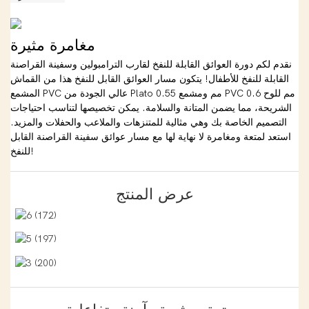
مغامرة مثيرة
نقدم لكم دورة العوائق القابلة للنفخ لقارب الترامبولين وسفينة القراصنة
القابلة للنفخ للأطفال! يتكون مسار العوائق القابل للنفخ هذا من القماش
المشمع PVC عالي الجودة من Plato 0.55 مم ومشمع PVC 0.6 مم للوح
الشريحة، مما يضمن المتانة والسلامة. يمكن تخصيصها لتناسب احتياجات
التصميم الخاصة بك وهي مثالية للمتنزهات والملاعب والحفلات والمزيد.
استعد لمتعة ومغامرة لا نهاية لها مع مسار عوائق سفينة القراصنة القابل
للنفخ!
عرض المنتج