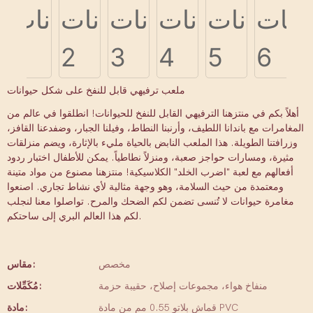
ملعب ترفيهي قابل للنفخ على شكل حيوانات
أهلاً بكم في منتزهنا الترفيهي القابل للنفخ للحيوانات! انطلقوا في عالم من
المغامرات مع باندانا اللطيف، وأرنبنا النطاط، وفيلنا الجبار، وضفدعنا القافز،
وزرافتنا الطويلة. هذا الملعب النابض بالحياة مليء بالإثارة، ويضم منزلقات
مثيرة، ومسارات حواجز صعبة، ومنزلاً نطاطياً. يمكن للأطفال اختبار ردود
أفعالهم مع لعبة "اضرب الخلد" الكلاسيكية! منتزهنا مصنوع من مواد متينة
ومعتمدة من حيث السلامة، وهو وجهة مثالية لأي نشاط تجاري. اصنعوا
مغامرة حيوانات لا تُنسى تضمن لكم الضحك والمرح. تواصلوا معنا لنجلب
لكم هذا العالم البري إلى ساحتكم.
مخصص
مقاس:
منفاخ هواء، مجموعات إصلاح، حقيبة حزمة
مُكَمِّلات:
قماش بلاتو 0.55 مم من مادة PVC
مادة: