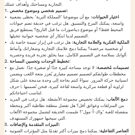
التجارية ومساحتك وأهداف عملك.
1. تصميم شخصي وموضوع مخصص:
اختيار الحيوانات:
مع أن موضوعنا "المملكة البرية" يحظى بشعبية
واسعة، يمكنك المزج والتنسيق. هل ترغب في حديقة تضم حيوانات
المحيط فقط؟ أو موضوع ديناصورات ما قبل التاريخ؟ يستطيع فريق
التصميم لدينا ابتكار أي شخصية حيوانية تتخيلها.
الملكية الفكرية والعلامة التجارية:
هل ترغب في إبراز تميمة خاصة بك
أو شخصية مرخصة؟ يمكننا دمج علامتك التجارية وشعاراتك وأنماط
ألوانك بسلاسة في التصميم الكامل، مما يخلق تجربة فريدة وحصرية.
2. تخطيط الوحدات وتحسين المساحة:
تصميمات مُخصصة:
لا توجد مساحة كبيرة جدًا أو صغيرة جدًا. نعمل مع
مخططات طوابقكم لتصميم تصميم معياري يُعزز متعة اللعب ويضمن
انسيابية حركة المرور. سواءً كنتم بحاجة إلى وحدة مدمجة على شكل
حرف L لزاوية أو قطعة مركزية واسعة لقاعة كبيرة، فنحن نُصممها
لتناسب احتياجاتكم.
دمج الألعاب:
يمكنك تخصيص مجموعة الأنشطة. هل ترغب في المزيد
من المنزلقات وعوائق أقل؟ هل تفضل منطقة نطاطية أكبر ومحطة
منفصلة للعبة "واك-أ-مول"؟ صُممت الحديقة لتشمل مجموعة الألعاب
التي سيحبها جمهورك المستهدف.
3. الميزات المتقدمة والإضافات:
العناصر التفاعلية:
يمكننا دمج ميزات أكثر تقدمًا مثل المؤثرات الصوتية