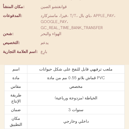
قوانغتشو الصين
مكان المنشأ:
فيزا، ماستركارد، T/T، باي بال، APPLE_PAY،
المدفوعات:
GOOGLE_PAY،
GC_REAL_TIME_BANK_TRANSFER
الهواء والبحر
شحن:
يدعم
التخصيص:
بارِع
اسم العلامة التجارية:
ملعب ترفيهي قابل للنفخ على شكل حيوانات
اسم
قماش بلاتو 0.55 مم من مادة PVC
مادة
مخصص
مقاس
طريقة
الخياطة (مزدوجة ورباعية)
الإنتاج
3 سنوات
ضمان
مكان
داخلي وخارجي
التطبيق