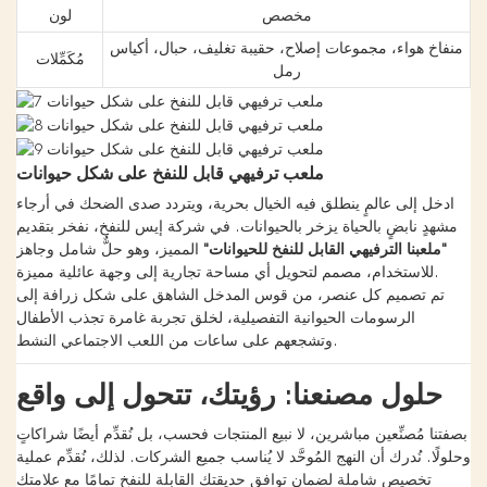
مخصص
لون
منفاخ هواء، مجموعات إصلاح، حقيبة تغليف، حبال، أكياس
مُكَمِّلات
رمل
ملعب ترفيهي قابل للنفخ على شكل حيوانات
ادخل إلى عالمٍ ينطلق فيه الخيال بحرية، ويتردد صدى الضحك في أرجاء
مشهدٍ نابضٍ بالحياة يزخر بالحيوانات. في شركة إيس للنفخ، نفخر بتقديم
"ملعبنا الترفيهي القابل للنفخ للحيوانات"
المميز، وهو حلٌّ شامل وجاهز
للاستخدام، مصمم لتحويل أي مساحة تجارية إلى وجهة عائلية مميزة.
تم تصميم كل عنصر، من قوس المدخل الشاهق على شكل زرافة إلى
الرسومات الحيوانية التفصيلية، لخلق تجربة غامرة تجذب الأطفال
وتشجعهم على ساعات من اللعب الاجتماعي النشط.
حلول مصنعنا: رؤيتك، تتحول إلى واقع
بصفتنا مُصنِّعين مباشرين، لا نبيع المنتجات فحسب، بل نُقدِّم أيضًا شراكاتٍ
وحلولًا. نُدرك أن النهج المُوحَّد لا يُناسب جميع الشركات. لذلك، نُقدِّم عملية
تخصيص شاملة لضمان توافق حديقتك القابلة للنفخ تمامًا مع علامتك