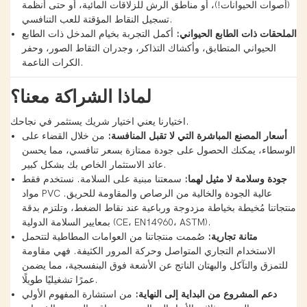
(أصوات الحيوانات!)، أو مناطق الرش للزلاقات المائية، أو حتى أنظمة
تسجيل النقاط المؤقتة للعب التنافسي.
الملحقات ذات الطابع الحيواني:
أكمل التجربة بخيام المدخل ذات الطابع
الحيواني المتطابق، وأكشاك التذاكر، وجدران التقاط الصور، وحفر
الكرات الناعمة.
لماذا الشراكة معنا؟
اختيارنا يعني اختيار شريك يستثمر في نجاحك.
أسعار المصنع المباشرة التي لا تقبل المنافسة:
من خلال القضاء على
الوسطاء، يمكنك الحصول على جودة ممتازة بسعر تنافسي، مما يحسن
عائد الاستثمار الخاص بك بشكل كبير.
جودة وسلامة لا مثيل لهما:
سمعتنا مبنية على السلامة. نستخدم فقط
مواد PVC عالية الجودة والخالية من الرصاص والمقاومة للحريق.
منتجاتنا مُخيطة بخياطة مزدوجة ورباعية عند نقاط الضغط، وتلتزم بدقة
بمعايير السلامة الدولية (CE، EN14960، ASTM).
متانة تجارية:
صُممت منتجاتنا من العوامات المطاطية لتتحمل
الاستخدام التجاري المتواصل وحركة المرور الكثيفة. فهي مقاومة
للتمزق والتآكل والبهتان الناتج عن الأشعة فوق البنفسجية، مما يضمن
عمرًا تشغيليًا طويلًا.
دعم المشروع من البداية إلى النهاية:
من استشارة المفهوم الأولي