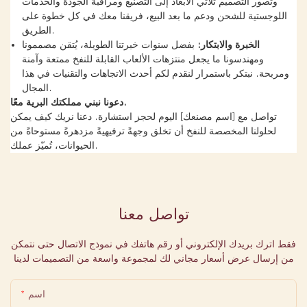
وتصور التصميم ثلاثي الأبعاد إلى التصنيع ومراقبة الجودة والخدمات
اللوجستية للشحن ودعم ما بعد البيع، فريقنا معك في كل خطوة على
الطريق.
الخبرة والابتكار:
بفضل سنوات خبرتنا الطويلة، يُتقن مصممونا
ومهندسونا ما يجعل منتزهات الألعاب القابلة للنفخ ممتعة وآمنة
ومربحة. نبتكر باستمرار لنقدم لكم أحدث الاتجاهات والتقنيات في هذا
المجال.
دعونا نبني مملكتك البرية معًا.
تواصل مع [اسم مصنعك] اليوم لحجز استشارة. دعنا نريك كيف يمكن
لحلولنا المخصصة للنفخ أن تخلق وجهةً ترفيهيةً مزدهرةً مستوحاةً من
الحيوانات، تُميّز عملك.
تواصل معنا
فقط اترك بريدك الإلكتروني أو رقم هاتفك في نموذج الاتصال حتى نتمكن
من إرسال عرض أسعار مجاني لك لمجموعة واسعة من التصميمات لدينا
اسم