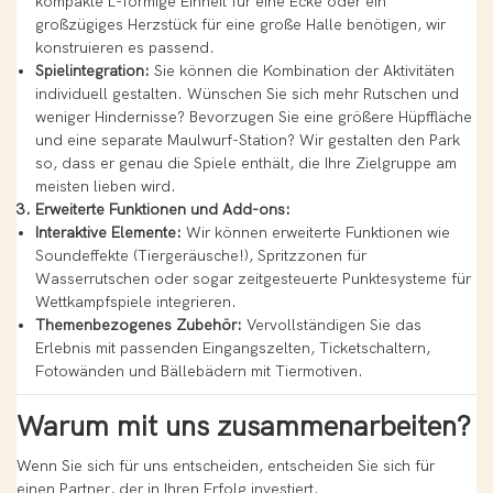
kompakte L-förmige Einheit für eine Ecke oder ein
großzügiges Herzstück für eine große Halle benötigen, wir
konstruieren es passend.
Spielintegration:
Sie können die Kombination der Aktivitäten
individuell gestalten. Wünschen Sie sich mehr Rutschen und
weniger Hindernisse? Bevorzugen Sie eine größere Hüpffläche
und eine separate Maulwurf-Station? Wir gestalten den Park
so, dass er genau die Spiele enthält, die Ihre Zielgruppe am
meisten lieben wird.
3. Erweiterte Funktionen und Add-ons:
Interaktive Elemente:
Wir können erweiterte Funktionen wie
Soundeffekte (Tiergeräusche!), Spritzzonen für
Wasserrutschen oder sogar zeitgesteuerte Punktesysteme für
Wettkampfspiele integrieren.
Themenbezogenes Zubehör:
Vervollständigen Sie das
Erlebnis mit passenden Eingangszelten, Ticketschaltern,
Fotowänden und Bällebädern mit Tiermotiven.
Warum mit uns zusammenarbeiten?
Wenn Sie sich für uns entscheiden, entscheiden Sie sich für
einen Partner, der in Ihren Erfolg investiert.