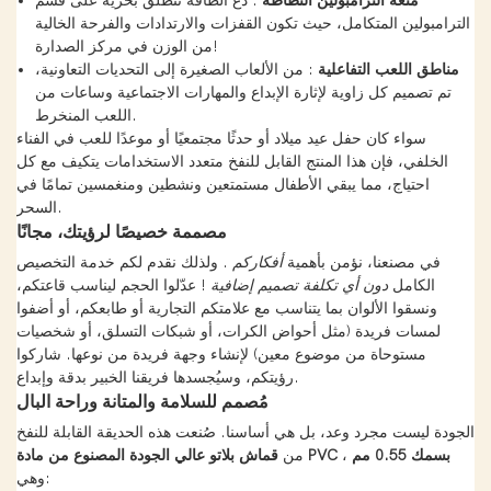
متعة الترامبولين النطاطة
: دع الطاقة تنطلق بحرية على قسم
الترامبولين المتكامل، حيث تكون القفزات والارتدادات والفرحة الخالية
من الوزن في مركز الصدارة!
مناطق اللعب التفاعلية
: من الألعاب الصغيرة إلى التحديات التعاونية،
تم تصميم كل زاوية لإثارة الإبداع والمهارات الاجتماعية وساعات من
اللعب المنخرط.
سواء كان حفل عيد ميلاد أو حدثًا مجتمعيًا أو موعدًا للعب في الفناء
الخلفي، فإن هذا المنتج القابل للنفخ متعدد الاستخدامات يتكيف مع كل
احتياج، مما يبقي الأطفال مستمتعين ونشطين ومنغمسين تمامًا في
السحر.
مصممة خصيصًا لرؤيتك، مجانًا
في مصنعنا، نؤمن بأهمية
أفكاركم
. ولذلك نقدم لكم خدمة التخصيص
الكامل
دون أي تكلفة تصميم إضافية
! عدّلوا الحجم ليناسب قاعتكم،
ونسقوا الألوان بما يتناسب مع علامتكم التجارية أو طابعكم، أو أضفوا
لمسات فريدة (مثل أحواض الكرات، أو شبكات التسلق، أو شخصيات
مستوحاة من موضوع معين) لإنشاء وجهة فريدة من نوعها. شاركوا
رؤيتكم، وسيُجسدها فريقنا الخبير بدقة وإبداع.
مُصمم للسلامة والمتانة وراحة البال
الجودة ليست مجرد وعد، بل هي أساسنا. صُنعت هذه الحديقة القابلة للنفخ
قماش بلاتو عالي الجودة المصنوع من مادة PVC بسمك 0.55 مم
،
من
وهي: