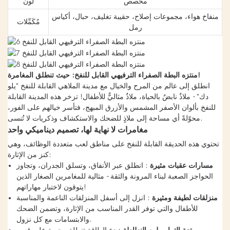
مخصص
لون
منفاخ هواء، مجموعات إصلاح، حقيبة تغليف، حبال، أكياس
مُكَمِّلات
رمل
منتزه البطة الصفراء الترفيهي القابل للنفخ: حيث تنطلق المغامرة!
انطلق إلى عالم من المرح والخيال مع مدينة الملاهي القابلة للنفخ "يلو
دك" - ملاذٌ نابضٌ بالحياة، ملاذٌ مثاليٌّ للأطفال! تزخر هذه المدينة القابلة
للنفخ بألوان الأصفر المشمس والأزرق المبهج، فتأسر خيالهم على الفور،
محوّلةً أي مساحة إلى ملاذٍ للضحك والاستكشاف وذكريات لا تُنسى.
مغامرات لا نهاية لها، تصميم ديناميكي واحد
تحتوي هذه الحديقة القابلة للنفخ على مناطق لعب متعددة الوظائف، وهي
كنز من الإثارة:
مسارات عقبات مثيرة
: انطلق عبر الأنفاق، وتسلق الجدران، وتجاوز
الحواجز الصعبة لبناء المرونة والثقة - مثالية للمغامرين الصغار الذين
يتوقون لاختبار مهاراتهم!
منزلقات لطيفة ومثيرة
: انزل إلى أسفل المنزلقات الناعمة والمناسبة
للأطفال والتي توفر القدر المناسب من الإثارة، وتضمن الضحك
والابتسامات مع كل نزول.