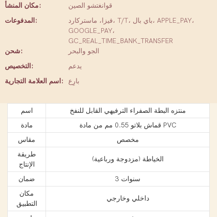
قوانغتشو الصين
مكان المنشأ:
فيزا، ماستركارد، T/T، باي بال، APPLE_PAY،
المدفوعات:
GOOGLE_PAY،
GC_REAL_TIME_BANK_TRANSFER
الجو والبحر
شحن:
يدعم
التخصيص:
بارِع
اسم العلامة التجارية:
منتزه البطة الصفراء الترفيهي القابل للنفخ
اسم
قماش بلاتو 0.55 مم من مادة PVC
مادة
مخصص
مقاس
طريقة
الخياطة (مزدوجة ورباعية)
الإنتاج
3 سنوات
ضمان
مكان
داخلي وخارجي
التطبيق