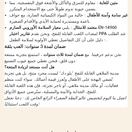
متين للغاية
: مقاوم للتمزق والتآكل والأشعة فوق البنفسجية، مما
يضمن حيوية تدوم طويلاً حتى مع الاستخدام المتكرر.
غير سامة وآمنة للأطفال
: خالية من المواد الكيميائية الضارة، مع حواف
ناعمة ومستديرة لحماية الأيدي والأقدام الصغيرة.
معيار السلامة الأوروبي الصارم EN-14960
معتمد للامتثال
: يلبي
عند الطلب
تقارير اختبار PIPA
لمعدات اللعب القابلة للنفخ، ونحن نقدم
- دليل على أن كل التفاصيل تعطي الأولوية لسلامة الطفل.
ضمان لمدة 3 سنوات: العب بثقة
نحن ندعم حرفيتنا. مع
ضمان لمدة ثلاث سنوات
، استمتع بتجربة ممتعة
دون قلق، فنحن نغطي جميع عيوب التصنيع.
هل أنت مستعد لزيادة المتعة؟
مدينة الملاهي القابلة للنفخ "يلو دك" ليست مجرد منتج، بل هي تجربة
تُضفي البهجة على الأطفال وتُعزز قيمة أعمالك. سواء كنت منظم
فعاليات، أو مالك مدينة ملاهي، أو تاجر تجزئة، فإن هذه اللعبة القابلة
للنفخ، الجذابة والآمنة والمسلية، ستُرضي جميع الأذواق.
اتصل بنا اليوم لتخصيص عالم البطة الصفراء الرائع الخاص بك - دعنا نجعل
وقت اللعب استثنائيًا!