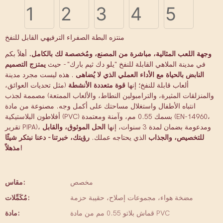
منتزه البطة الصفراء الترفيهي القابل للنفخ
وجهة اللعب المثالية، مباشرة من المصنع، ومُخصصة لك بالكامل.
أهلاً بكم
في مدينة الملاهي القابلة للنفخ "يلو دك ثيم بارك" - حيث
يمتزج التصميم
النابض بالحياة مع الأداء العملي الذي لا يُضاهى
. هذه ليست مجرد مدينة
ألعاب قابلة للنفخ؛ إنها
قوة متعددة الأنشطة
(مثل تحديات العوائق،
والمنزلقات المثيرة، والترامبولين النطاط، والألعاب الممتعة) مصممة لجذب
انتباه الأطفال واستغلال مساحتك على أكمل وجه. مصنوعة من مادة
أفلاطون البلاستيكية (PVC) بسمك 0.55 مم، وآمنة ومعتمدة (EN-14960،
تقرير PIPA)، ومدعومة بضمان لمدة 3 سنوات، إنها
الحل الموثوق، والقابل
للتخصيص، والجذاب
الذي يحتاجه عملك.
رؤيتك، خبرتنا - دعنا نبتكر شيئًا
مذهلاً!
مخصص
مقاس:
مضخة هواء، مجموعات إصلاح، حقيبة حزمة
مُكَمِّلات:
قماش بلاتو 0.55 مم من مادة PVC
مادة: