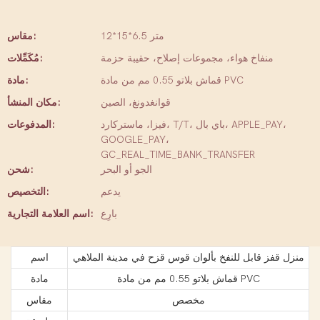
12*15*6.5 متر
مقاس:
منفاخ هواء، مجموعات إصلاح، حقيبة حزمة
مُكَمِّلات:
قماش بلاتو 0.55 مم من مادة PVC
مادة:
قوانغدونغ، الصين
مكان المنشأ:
فيزا، ماستركارد، T/T، باي بال، APPLE_PAY،
المدفوعات:
GOOGLE_PAY،
GC_REAL_TIME_BANK_TRANSFER
الجو أو البحر
شحن:
يدعم
التخصيص:
بارِع
اسم العلامة التجارية:
منزل قفز قابل للنفخ بألوان قوس قزح في مدينة الملاهي
اسم
قماش بلاتو 0.55 مم من مادة PVC
مادة
مخصص
مقاس