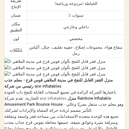
طريقة
الخياطة (مزدوجة ورباعية)
الإنتاج
3 سنوات
ضمان
مكان
داخلي وخارجي
التطبيق
مخصص
لون
منفاخ هواء، مجموعات إصلاح، حقيبة تغليف، حبال، أكياس
مُكَمِّلات
رمل
منزل القفز القابل للنفخ في مدينة الملاهي قوس قزح - معلم جذب
رئيسي من شركة ace inflatables
باعتبارها الشركة الرائدة في تصنيع المنتجات القابلة للنفخ ذات الجودة
منزل Rainbow Inflatable
التجارية، تقدم شركة ace inflatables
- وهو معلم جذب مذهل بصريًا وعالي
Amusement Park Bounce House
التأثير مصمم لزيادة حركة المشاة والإيرادات لشركتك.
تجمع هذه الوحدة متعددة الاستخدامات بين مساحة قفز واسعة ومغلقة
ومنزلقة مثيرة وعوائق شيقة، جميعها محاطة بقوس قزح جذاب يجذب
الأطفال والآباء على حد سواء. تصميمها المشرق والمبهج يجعلها معلمًا