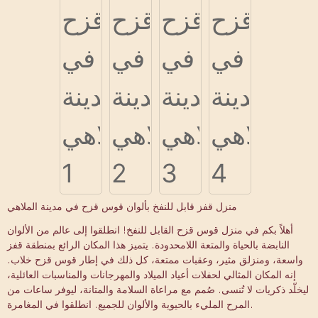
منزل قفز قابل للنفخ بألوان قوس قزح في مدينة الملاهي
أهلاً بكم في منزل قوس قزح القابل للنفخ! انطلقوا إلى عالم من الألوان
النابضة بالحياة والمتعة اللامحدودة. يتميز هذا المكان الرائع بمنطقة قفز
واسعة، ومنزلق مثير، وعقبات ممتعة، كل ذلك في إطار قوس قزح خلاب.
إنه المكان المثالي لحفلات أعياد الميلاد والمهرجانات والمناسبات العائلية،
ليخلّد ذكريات لا تُنسى. صُمم مع مراعاة السلامة والمتانة، ليوفر ساعات من
المرح المليء بالحيوية والألوان للجميع. انطلقوا في المغامرة.