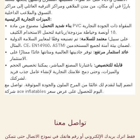
بارزًا في أي مكان، من مدن الملاهي ومراكز الترفيه العائلي إلى مراكز
التسوق والملاعب الداخلية.
الميزات التجارية الرئيسية:
بناء شديد التحمل:
مصنوع من مادة PVC المقواة ذات الجودة التجارية
18 أونصة وخياطة مزدوجة/رباعية لتحمل الاستخدام الكثيف.
معتمد للسلامة:
تم تصنيعه وفقًا لمعايير السلامة الدولية (على سبيل
المثال، CE، EN14960، ASTM) لضمان بيئة آمنة لجميع المستخدمين.
عائد استثمار مرتفع:
توفر جاذبيتها العالمية ومتانتها عائدًا ممتازًا على
الاستثمار.
قابلة للتخصيص:
باعتبارنا المصنع المباشر، يمكننا تخصيص الحجم
والميزات، وحتى دمج علامتك التجارية لإنشاء عامل جذب فريد
لشركتك.
انضم إلينا لنقدم لك عالمًا من المرح الملون والجودة الموثوقة. تواصل مع
شركة ace inflatables اليوم للحصول على عرض سعر.
تواصل معنا
فقط اترك بريدك الإلكتروني أو رقم هاتفك في نموذج الاتصال حتى نتمكن