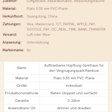
Zubehör:
Luftgebläse, Reparatursätze, Verpackungstasche
Material:
Plato 0,55 mm PVC-Plane
Herkunftsort:
Guangdong, China
Zahlungen:
Visa, Mastercard, T/T, PAYPAL, APPLE_PAY,
GOOGLE_PAY, GC_REAL_TIME_BANK_TRANSFER
Versand:
Luft oder Meer
Anpassung:
Unterstützung
Markenname:
As
Aufblasbares Hüpfburg-Spielhaus für
Name
den Vergnügungspark Rainbow
Material
Plato 0,55 mm PVC-Plane
Größe
individuell
Produktionsmethode
Nähen (doppelt und vierfach)
Garantie
3 Jahre
Anwendbarer Ort
drinnen und draußen