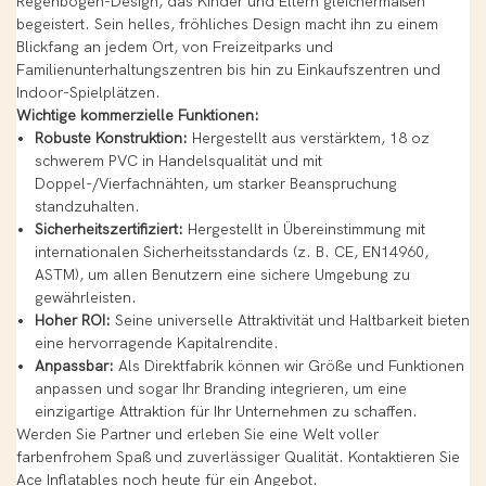
Regenbogen-Design, das Kinder und Eltern gleichermaßen
begeistert. Sein helles, fröhliches Design macht ihn zu einem
Blickfang an jedem Ort, von Freizeitparks und
Familienunterhaltungszentren bis hin zu Einkaufszentren und
Indoor-Spielplätzen.
Wichtige kommerzielle Funktionen:
Robuste Konstruktion:
Hergestellt aus verstärktem, 18 oz
schwerem PVC in Handelsqualität und mit
Doppel-/Vierfachnähten, um starker Beanspruchung
standzuhalten.
Sicherheitszertifiziert:
Hergestellt in Übereinstimmung mit
internationalen Sicherheitsstandards (z. B. CE, EN14960,
ASTM), um allen Benutzern eine sichere Umgebung zu
gewährleisten.
Hoher ROI:
Seine universelle Attraktivität und Haltbarkeit bieten
eine hervorragende Kapitalrendite.
Anpassbar:
Als Direktfabrik können wir Größe und Funktionen
anpassen und sogar Ihr Branding integrieren, um eine
einzigartige Attraktion für Ihr Unternehmen zu schaffen.
Werden Sie Partner und erleben Sie eine Welt voller
farbenfrohem Spaß und zuverlässiger Qualität. Kontaktieren Sie
Ace Inflatables noch heute für ein Angebot.