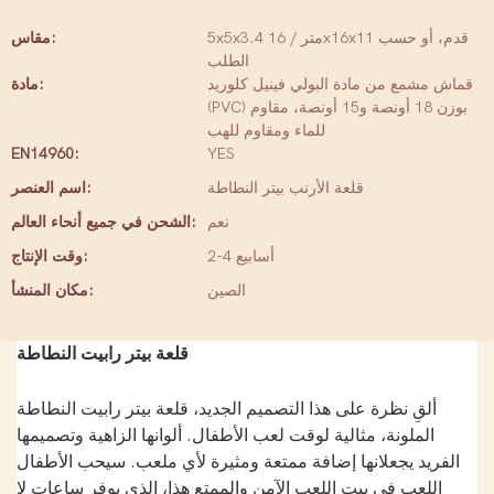
5x5x3.4 متر / 16x16x11 قدم، أو حسب
مقاس:
الطلب
قماش مشمع من مادة البولي فينيل كلوريد
مادة:
(PVC) بوزن 18 أونصة و15 أونصة، مقاوم
للماء ومقاوم للهب
EN14960:
YES
قلعة الأرنب بيتر النطاطة
اسم العنصر:
نعم
الشحن في جميع أنحاء العالم:
2-4 أسابيع
وقت الإنتاج:
الصين
مكان المنشأ:
قلعة بيتر رابيت النطاطة
ألقِ نظرة على هذا التصميم الجديد، قلعة بيتر رابيت النطاطة
الملونة، مثالية لوقت لعب الأطفال. ألوانها الزاهية وتصميمها
الفريد يجعلانها إضافة ممتعة ومثيرة لأي ملعب. سيحب الأطفال
اللعب في بيت اللعب الآمن والممتع هذا، الذي يوفر ساعات لا