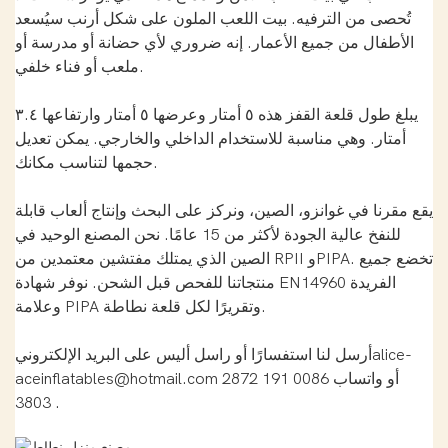
تُحصى من الترفيه. بيت اللعب الملون على شكل أرنب سيُسعد
الأطفال من جميع الأعمار. إنه ضروري لأي حضانة أو مدرسة أو
ملعب أو فناء خلفي.
يبلغ طول قلعة القفز هذه ٥ أمتار وعرضها ٥ أمتار وارتفاعها ٣.٤
أمتار. وهي مناسبة للاستخدام الداخلي والخارجي. يمكن تعديل
حجمها لتناسب مكانك.
يقع مقرنا في غوانزو، الصين، ونركز على البحث وإنتاج ألعاب قابلة
للنفخ عالية الجودة لأكثر من 15 عامًا. نحن المصنع الوحيد في
الصين الذي يمتلك مفتشين معتمدين من RPII وPIPA. تخضع جميع
منتجاتنا للفحص قبل الشحن. نوفر شهادة EN14960 الفريدة
وعلامة PIPA وتقريرًا لكل قلعة نطاطة.
أرسل لنا استفسارًا أو راسل أليس على البريد الإلكترونيalice-
aceinflatables@hotmail.com أو واتساب 0086 191 2872
3803 .