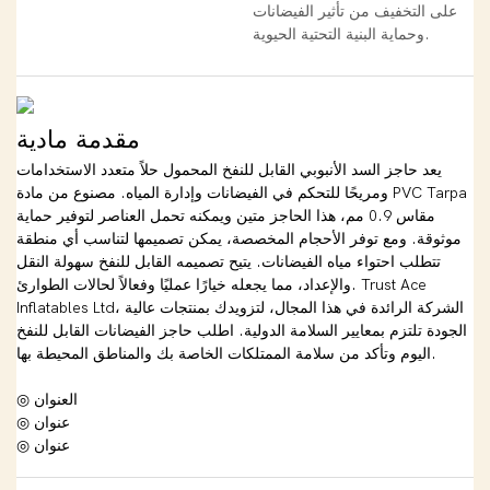
على التخفيف من تأثير الفيضانات
وحماية البنية التحتية الحيوية.
مقدمة مادية
يعد حاجز السد الأنبوبي القابل للنفخ المحمول حلاً متعدد الاستخدامات
ومريحًا للتحكم في الفيضانات وإدارة المياه. مصنوع من مادة PVC Tarpa
مقاس 0.9 مم، هذا الحاجز متين ويمكنه تحمل العناصر لتوفير حماية
موثوقة. ومع توفر الأحجام المخصصة، يمكن تصميمها لتناسب أي منطقة
تتطلب احتواء مياه الفيضانات. يتيح تصميمه القابل للنفخ سهولة النقل
والإعداد، مما يجعله خيارًا عمليًا وفعالاً لحالات الطوارئ. Trust Ace
Inflatables Ltd، الشركة الرائدة في هذا المجال، لتزويدك بمنتجات عالية
الجودة تلتزم بمعايير السلامة الدولية. اطلب حاجز الفيضانات القابل للنفخ
اليوم وتأكد من سلامة الممتلكات الخاصة بك والمناطق المحيطة بها.
◎ العنوان
◎ عنوان
◎ عنوان