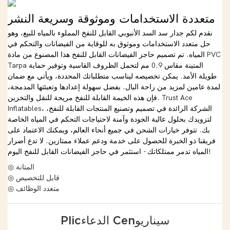
متعددة الاستخدامات وموثوقة وسريعة النشر
نقدم لكم جدار سد السد الأنبوبي القابل للنفخ المملوء بالمياه للبيع، وهو
حل متعدد الاستخدامات وموثوق به للوقاية من الفيضانات والتحكم في
المياه. تم تصميم حاجز الفيضانات القابل للنفخ هذا المصنوع من مادة PVC
Tarpa المتينة مقاس 0.9 مم لتحمل الظروف القاسية وتوفير حماية
طويلة الأمد. يمكن تخصيصه ليناسب متطلباتك المحددة، ويأتي مع ضمان
لمدة عامين لمزيد من راحة البال. بفضل سهولة إعدادها وتعبئتها المدمجة،
فإن هذه الخيمة القابلة للنفخ مريحة للنقل والتخزين. Trust Ace
Inflatables، الشركة الرائدة في تصميم وتصنيع المنتجات القابلة للنفخ،
لتزويدك بحلول عالية الجودة وآمنة لاحتياجات التحكم في المياه الخاصة
بك. تتوفر خيارات الشحن في جميع أنحاء العالم، ويمكنك الاعتماد على
فريقنا ذو الخبرة للحصول على خدمة ودعم عملاء ممتازين. لا تدع أضرار
المياه تدمر ممتلكاتك - استثمر في حاجز الفيضانات القابل للنفخ اليوم!
◎ المتانة
◎ قابل للتخصيص
◎ متعدد الوظائف
Plicالدعاء Cenسيناريو