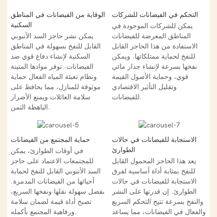
التحكم في الفيضانات للشركات
الوقاية من الفيضانات في المناطق
السكنية
يمكن للشركات الموجودة في
المناطق المعرضة للفيضانات
يمكن نشر حاجز السد الأنبوبي
الاستفادة من هذا الحاجز القابل
القابل للنفخ بسهولة في المناطق
للنفخ لحماية ممتلكاتها. ويمكن
السكنية لإنشاء دفاع قوي ضد
نفخها بسرعة لإنشاء جدار مائي
الفيضانات. توفر موادها المتينة
قوي، وحماية الأصول القيمة
ونظام تعبئة المياه الفعال حماية
وتقليل التأثير الاقتصادي
موثوقة للمنازل، مما يحافظ على
للفيضانات.
سلامة العائلات ويمنع الأضرار
الباهظة الثمن.
الاستجابة للفيضانات في حالات
حماية المجتمع من الفيضانات
الطوارئ
في أوقات الطوارئ، يمكن
يعد هذا الحاجز المحمول القابل
للمجتمعات الاعتماد على حاجز
للنفخ بمثابة أداة أساسية لفرق
السد الأنبوبي القابل للنفخ لحماية
الاستجابة للفيضانات في حالات
أحيائها من الفيضانات المدمرة.
الطوارئ. إن قدرتها على النشر
بفضل سهولة نقلها ونفخها السريع،
والنفخ بسرعة تتيح التحكم السريع
تصبح أداة قيمة لضمان سلامة
والفعال في الفيضانات، مما يساعد
ورفاهية المجتمع بأكمله.