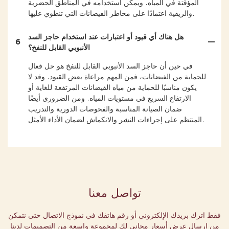
المؤقتة في المياه. ويمكن استخدامه في المناطق الحضرية
والريفية اعتمادًا على مخاطر الفيضانات التي تنطوي عليها.
هل هناك أي قيود أو اعتبارات عند استخدام حاجز السد
6
الأنبوبي القابل للنفخ؟
في حين أن حاجز السد الأنبوبي القابل للنفخ هو حل فعال
للحماية من الفيضانات، فمن المهم مراعاة بعض القيود. وقد لا
يكون مناسبًا للحماية من مياه الفيضانات المرتفعة للغاية أو
الارتفاع السريع في مستويات المياه. ومن الضروري أيضًا
ضمان الصيانة المناسبة والفحوصات الدورية والتدريب
المنتظم على إجراءات النشر والانكماش لضمان الأداء الأمثل.
تواصل معنا
فقط اترك بريدك الإلكتروني أو رقم هاتفك في نموذج الاتصال حتى نتمكن
من إرسال عرض أسعار مجاني لك لمجموعة واسعة من التصميمات لدينا