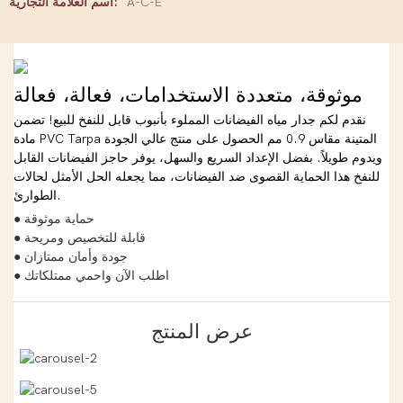
A-C-E
اسم العلامة التجارية:
موثوقة، متعددة الاستخدامات، فعالة، فعالة
نقدم لكم جدار مياه الفيضانات المملوء بأنبوب قابل للنفخ للبيع! تضمن
مادة PVC Tarpa المتينة مقاس 0.9 مم الحصول على منتج عالي الجودة
ويدوم طويلاً. بفضل الإعداد السريع والسهل، يوفر حاجز الفيضانات القابل
للنفخ هذا الحماية القصوى ضد الفيضانات، مما يجعله الحل الأمثل لحالات
الطوارئ.
● حماية موثوقة
● قابلة للتخصيص ومريحة
● جودة وأمان ممتازان
● اطلب الآن واحمي ممتلكاتك
عرض المنتج