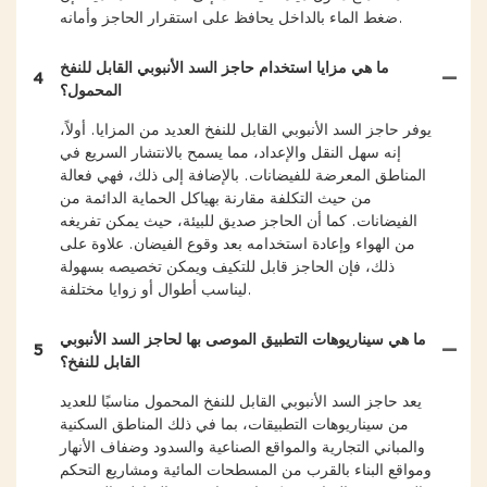
ضغط الماء بالداخل يحافظ على استقرار الحاجز وأمانه.
ما هي مزايا استخدام حاجز السد الأنبوبي القابل للنفخ
4
المحمول؟
يوفر حاجز السد الأنبوبي القابل للنفخ العديد من المزايا. أولاً،
إنه سهل النقل والإعداد، مما يسمح بالانتشار السريع في
المناطق المعرضة للفيضانات. بالإضافة إلى ذلك، فهي فعالة
من حيث التكلفة مقارنة بهياكل الحماية الدائمة من
الفيضانات. كما أن الحاجز صديق للبيئة، حيث يمكن تفريغه
من الهواء وإعادة استخدامه بعد وقوع الفيضان. علاوة على
ذلك، فإن الحاجز قابل للتكيف ويمكن تخصيصه بسهولة
ليناسب أطوال أو زوايا مختلفة.
ما هي سيناريوهات التطبيق الموصى بها لحاجز السد الأنبوبي
5
القابل للنفخ؟
يعد حاجز السد الأنبوبي القابل للنفخ المحمول مناسبًا للعديد
من سيناريوهات التطبيقات، بما في ذلك المناطق السكنية
والمباني التجارية والمواقع الصناعية والسدود وضفاف الأنهار
ومواقع البناء بالقرب من المسطحات المائية ومشاريع التحكم