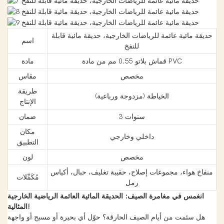
حديقة مائية عائمة للرياضات الخارجية، حديقة مائية قابلة
اسم
للنفخ
قماش بلاتو 0.55 مم من مادة PVC
مادة
مخصص
مقاس
طريقة
الخياطة (مزدوجة ورباعية)
الإنتاج
3 سنوات
ضمان
مكان
داخلي وخارجي
التطبيق
مخصص
لون
منفاخ هواء، مجموعات إصلاح، حقيبة تغليف، حبال، أكياس
مُكَمِّلات
رمل
انغمس في مغامرة الصيف: الحديقة المائية العائمة الرياضية الخارجية
المثالية!
هل سئمت من أيام الصيف الحارقة؟ حوّل أي بحيرة أو مسبح أو واجهة