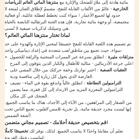
مائية هادئة إلى ملاذٍ للضحك والإثارة مع
منتزهنا المائي العائم للرياضات
الخارجية
- عالمٌ من الألعاب القابلة للنفخ، مصممٌ لإطلاق العنان لمتعة لا
حدود لها لجميع
الأعمار
! سواء كنت تخطط لعطلة عائلية، أو فعالية
مجتمعية، أو وجهة مائية تجارية، فإن هذه الجنة البرتقالية النابضة بالحياة
هي وسيلتك لذكريات صيفية لا تُنسى.
لماذا تختار منتزهنا المائي العائم؟
تم تصميم هذه اللعبة القابلة للنفخ خصيصًا لمحبي الإثارة والهدوء على حد
في إعداد ديناميكي واحد:
سواء، حيث تجمع بين
مناطق لعب متعددة
منزلقات مثيرة
: انطلق بسرعة عبر الممرات المنحنية والزلقة للحصول
على جرعة الأدرينالين - مثالية للأطفال والكبار الذين يتوقون إلى المرح!
العقبات الصعبة
: اختبر توازنك وخفة حركتك من خلال المشي على
العارضة الذي يحول كل زيارة إلى منافسة ودية.
الترامبولين النطاطة
: انطلق عالياً واندفع بقوة في الماء - تضيف
الترامبولين المعززة المزيد من الارتداد إلى كل قفزة، مما يضمن
الضحك في كل مكان.
من الصغار إلى المراهقين، من الآباء إلى الأجداد، هناك ما يناسب الجميع.
إنها ليست مجرد حديقة مائية، بل
تجربة تلامس القلوب
تجمع الناس تحت
أشعة الشمس!
قم بتخصيص حديقة أحلامك - تصميم مجاني متضمن!
نعلم أن مقاسًا واحدًا لا يناسب الجميع. لذلك، نوفر لك
تخصيصًا كاملًا
ليناسب رؤيتك الفريدة: