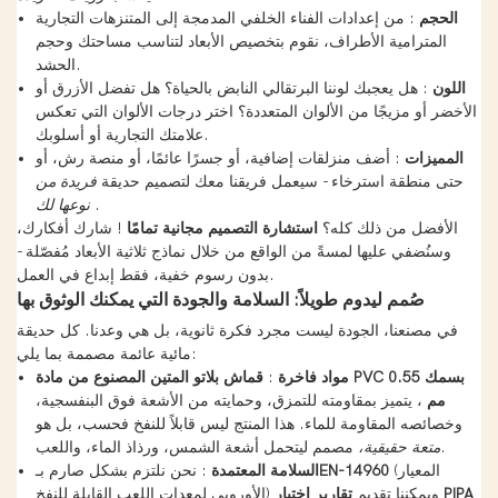
الحجم
: من إعدادات الفناء الخلفي المدمجة إلى المتنزهات التجارية
المترامية الأطراف، نقوم بتخصيص الأبعاد لتناسب مساحتك وحجم
الحشد.
اللون
: هل يعجبك لوننا البرتقالي النابض بالحياة؟ هل تفضل الأزرق أو
الأخضر أو ​​مزيجًا من الألوان المتعددة؟ اختر درجات الألوان التي تعكس
علامتك التجارية أو أسلوبك.
المميزات
: أضف منزلقات إضافية، أو جسرًا عائمًا، أو منصة رش، أو
حتى منطقة استرخاء - سيعمل فريقنا معك لتصميم حديقة
فريدة من
.
نوعها لك
الأفضل من ذلك كله؟
استشارة التصميم مجانية تمامًا
! شارك أفكارك،
وسنُضفي عليها لمسةً من الواقع من خلال نماذج ثلاثية الأبعاد مُفصّلة -
بدون رسوم خفية، فقط إبداع في العمل.
صُمم ليدوم طويلاً: السلامة والجودة التي يمكنك الوثوق بها
في مصنعنا، الجودة ليست مجرد فكرة ثانوية، بل هي وعدنا. كل حديقة
مائية عائمة مصممة بما يلي:
مواد فاخرة
:
قماش بلاتو المتين المصنوع من مادة PVC بسمك 0.55
مم
، يتميز بمقاومته للتمزق، وحمايته من الأشعة فوق البنفسجية،
وخصائصه المقاومة للماء. هذا المنتج ليس قابلاً للنفخ فحسب، بل هو
مصمم ليتحمل أشعة الشمس، ورذاذ الماء، واللعب.
متعة حقيقية،
(المعيار
EN-14960
السلامة المعتمدة
: نحن نلتزم بشكل صارم بـ
تقارير اختبار PIPA
الأوروبي لمعدات اللعب القابلة للنفخ) ويمكننا تقديم