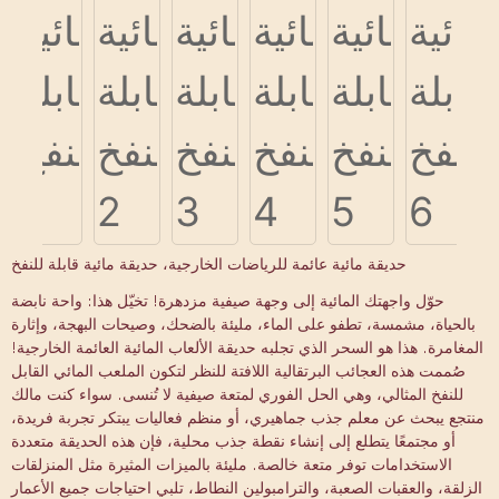
حديقة مائية عائمة للرياضات الخارجية، حديقة مائية قابلة للنفخ
حوّل واجهتك المائية إلى وجهة صيفية مزدهرة! تخيّل هذا: واحة نابضة
بالحياة، مشمسة، تطفو على الماء، مليئة بالضحك، وصيحات البهجة، وإثارة
المغامرة. هذا هو السحر الذي تجلبه حديقة الألعاب المائية العائمة الخارجية!
صُممت هذه العجائب البرتقالية اللافتة للنظر لتكون الملعب المائي القابل
للنفخ المثالي، وهي الحل الفوري لمتعة صيفية لا تُنسى. سواء كنت مالك
منتجع يبحث عن معلم جذب جماهيري، أو منظم فعاليات يبتكر تجربة فريدة،
أو مجتمعًا يتطلع إلى إنشاء نقطة جذب محلية، فإن هذه الحديقة متعددة
الاستخدامات توفر متعة خالصة. مليئة بالميزات المثيرة مثل المنزلقات
الزلقة، والعقبات الصعبة، والترامبولين النطاط، تلبي احتياجات جميع الأعمار