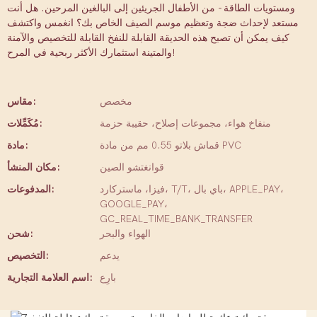
ومستويات الطاقة - من الأطفال الجريئين إلى البالغين المرحين. هل أنت
مستعد لإحداث ضجة وتعظيم موسم الصيف الخاص بك؟ انغمس واكتشف
كيف يمكن أن تصبح هذه الحديقة القابلة للنفخ القابلة للتخصيص والآمنة
والمتينة استثمارك الأكثر ربحية في المرح!
مخصص
مقاس:
منفاخ هواء، مجموعات إصلاح، حقيبة حزمة
مُكَمِّلات:
قماش بلاتو 0.55 مم من مادة PVC
مادة:
قوانغتشو الصين
مكان المنشأ:
فيزا، ماستركارد، T/T، باي بال، APPLE_PAY،
المدفوعات:
GOOGLE_PAY،
GC_REAL_TIME_BANK_TRANSFER
الهواء والبحر
شحن:
يدعم
التخصيص:
بارِع
اسم العلامة التجارية: