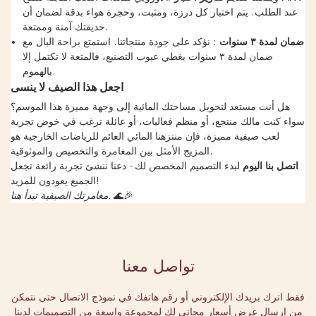
عند الطلب. يتم اختبار كل درزة، ومثبت، وحجرة هواء بدقة لضمان أن
حديقتك آمنة وممتعة.
ضمان لمدة ٣ سنوات
: نؤكد على جودة منتجاتنا. استمتع براحة البال مع
ضمان لمدة ٣ سنوات يغطي عيوب التصنيع، فالمتعة لا تكتمل إلا
بالهموم.
اجعل هذا الصيف لا ينسى
هل أنت مستعد لتحويل مساحتك المائية إلى وجهة مميزة هذا الموسم؟
سواء كنت مالك منتجع، أو منظم فعاليات، أو عائلة ترغب في خوض تجربة
لعب صيفية مميزة، فإن منتزهنا المائي العائم للرياضات الخارجية هو
المزيج الأمثل بين المغامرة والتخصيص والموثوقية.
اتصل بنا اليوم
لبدء التصميم المخصص لك - دعنا ننشئ تجربة رائعة تجعل
الجميع يعودون للمزيد!
🌊🎉
مغامرتك الصيفية تبدأ هنا.
تواصل معنا
فقط اترك بريدك الإلكتروني أو رقم هاتفك في نموذج الاتصال حتى نتمكن
من إرسال عرض أسعار مجاني لك لمجموعة واسعة من التصميمات لدينا