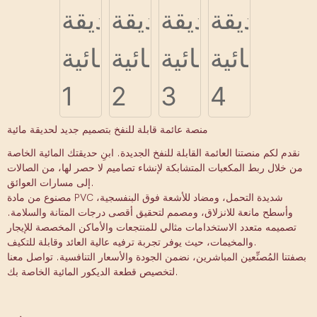
منصة عائمة قابلة للنفخ بتصميم جديد لحديقة مائية
نقدم لكم منصتنا العائمة القابلة للنفخ الجديدة. ابنِ حديقتك المائية الخاصة
من خلال ربط المكعبات المتشابكة لإنشاء تصاميم لا حصر لها، من الصالات
إلى مسارات العوائق.
مصنوع من مادة PVC شديدة التحمل، ومضاد للأشعة فوق البنفسجية،
وأسطح مانعة للانزلاق، ومصمم لتحقيق أقصى درجات المتانة والسلامة.
تصميمه متعدد الاستخدامات مثالي للمنتجعات والأماكن المخصصة للإيجار
والمخيمات، حيث يوفر تجربة ترفيه عالية العائد وقابلة للتكيف.
بصفتنا المُصنِّعين المباشرين، نضمن الجودة والأسعار التنافسية. تواصل معنا
لتخصيص قطعة الديكور المائية الخاصة بك.