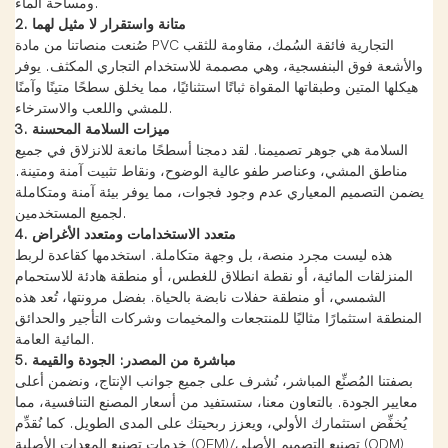
ومساحة الماء.
2. متانة واستقرار لا مثيل لهما
صُنعت منصاتنا من مادة PVC التجارية فائقة السُمك، مقاومة للثقب
والأشعة فوق البنفسجية، وهي مصممة للاستخدام التجاري المكثف. يوفر
هيكلها المتين وطبقاتها المقواة ثباتًا استثنائيًا، مما يخلق سطحًا متينًا وآمنًا
للمشي واللعب والاسترخاء.
3. ميزات السلامة المحسنة
السلامة هي جوهر تصميمنا. لقد دمجنا أسطحًا مانعة للانزلاق في جميع
مناطق المشي، وعناصر طفو عالية الوضوح، ونقاط تثبيت آمنة ومتينة.
يضمن التصميم المعياري عدم وجود فجوات، مما يوفر بيئة آمنة ومتكاملة
لجميع المستخدمين.
4. متعدد الاستخدامات ومتعدد الأغراض
هذه ليست مجرد منصة، بل وجهة متكاملة. استخدمها كقاعدة لربط
المنزلقات المائية، أو نقطة انطلاق للغطس، أو منطقة هادئة للاستحمام
الشمسي، أو منطقة حفلات نابضة بالحياة. بفضل مرونتها، تُعد هذه
المنطقة استثمارًا مثاليًا للمنتجعات والمخيمات وشركات التأجير والحدائق
المائية العامة.
5. مباشرة من المصدر: الجودة والقيمة
بصفتنا المُصنِّع المباشر، نُشرف على جميع جوانب الإنتاج، ونضمن أعلى
معايير الجودة. بالتعاون معنا، ستستفيد من أسعار المصنع التنافسية، مما
يُخفِّض استثمارك الأولي، ويعزز ربحيتك على المدى الطويل. كما نُقدِّم
خدمات تصنيع المعدات الأصلية (OEM)/تصنيع التصميم الأصلي (ODM)