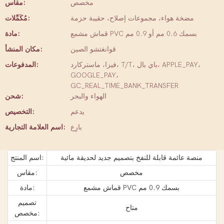
مخصص
مقاس:
مضخة هواء، مجموعات إصلاح، حقيبة حزمة
مُكَمِّلات:
قماش مشمع PVC بسمك 0.6 مم أو 0.9 مم
مادة:
قوانغتشو الصين
مكان المنشأ:
فيزا، ماستركارد، T/T، باي بال، APPLE_PAY،
المدفوعات:
GOOGLE_PAY،
GC_REAL_TIME_BANK_TRANSFER
الهواء والبحر
شحن:
يدعم
التخصيص:
بارِع
اسم العلامة التجارية:
منصة عائمة قابلة للنفخ بتصميم جديد لحديقة مائية
اسم المنتج:
مخصص
مقاس:
قماش مشمع PVC بسمك 0.9 مم
مادة:
تصميم
متاح
مخصص: