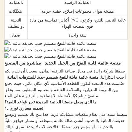
الطباعة الرقمية
الطباعة:
مضخة هواء، مجموعات إصلاح، حقيبة حزمة
مُكَمِّلات:
أكياس قماشية من مادة PVC عالية التحمل للنفخ، وكرتون
التعبئة
قوي لمضخة الهواء
والتغليف:
سنة واحدة
ضمان:
منصة عائمة قابلة للنفخ من الجيل الجديد - مباشرة من المصنع
بصفتنا شركة رائدة في مجال صناعة الترفيه المائي، يسعدنا أن نقدم لكم
أحدث ابتكاراتنا:
منصة عائمة قابلة للنفخ بتصميم جديد للمنتزهات المائية
.
صُممت هذه المنصة لتكون القطعة الأساسية لأي مكان مائي، حيث تجمع
بين المرونة المعيارية والسلامة الفائقة والتصميم المتطور، مما يخلق
ملتقىً ديناميكيًا للأنشطة الاجتماعية والترفيهية على الماء.
ما الذي يجعل منصتنا العائمة الجديدة تغير قواعد اللعبة؟
1. تصميم معياري ثوري
منصتنا مبنية على نظام مكعبات متشابكة فريد. هذا يتيح لك تصميم وتوسيع
حديقتك المائية بلا حدود. أنشئ صالة عائمة بسيطة، أو مسار حواجز مليئًا
بالتحديات، أو مجمع جزر ضخمًا - فالاحتمالات لا يحدها سوى خيالك