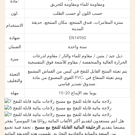
مادة:
ومقاومة للماء ومقاومة للحريق
حسب اللون أو حسب الطلب
لون:
منتزه المغامرات، فندق المنتجع، مكان المنتجع، حديقة
الاستخدام
المدينة
EN14960
شهادة
سنة واحدة
الضمان
ذيل جيد / متين / مقاوم للماء والنار / مقاوم لدرجات
ميزة
الحرارة العالية والمنخفضة / مقاوم للأشعة فوق البنفسجية
يتم تعبئة المنتج القابل للنفخ في كيس من القماش المشمع
التعبئة
القوي المصنوع من مادة PVC، ويتم تعبئة المنفاخ في
والتغليف
صندوق تصدير قياسي.
10-20 يوما بعد الإيداع
مهلة
هل أنتم مستعدون لتقديم أكثر الألعاب المائية رواجًا هذا الموسم؟ يفخر
مصنعنا بتقديم
الزحليقة المائية القابلة للنفخ مع مسبح
، تحفة فنية تجمع
بين المتعة والمتانة والجاذبية التجارية. صُممت هذه الحديقة المائية