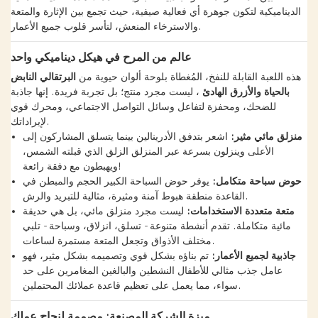
الديناميكية لتكون جوهرة أي فعالية صيفية، حيث تجمع بين الإثارة والمتعة
والاسترخاء المنعش، لتأسر قلوب جميع الأعمار.
عالم من المرح في هيكل ديناميكي واحد
هذه اللعبة القابلة للنفخ، المُغطاة بلوحة ألوان حيوية من
البرتقالي النابض
بالحياة والأزرق الهادئ
، ليست مجرد منتج؛ بل تجربة فريدة. إنها جاذبة
للضحك، ومحفزة لتفاعل وسائل التواصل الاجتماعي، ومحرك قوي
لإيراداتك.
منزلق مائي مثير:
اشعر بتدفق الأدرينالين بينما يتسلق المشاركون إلى
الأعلى وينزلون بسرعة عبر المنزلق الزلق الذي قبلته الشمس،
ويهبطون مع دفقة رائعة!
حوض سباحة متكامل:
يوفر حوض السباحة الكبير الحجم والمبطن في
القاعدة منطقة هبوط آمنة ومثيرة، مثالية للتبريد والرش.
متعة متعددة الاستخدامات:
ليست مجرد منزلق مائي، بل هي حديقة
مائية متكاملة. تقدم أنشطة متنوعة - تسلق، انزلاق، وسباحة - تلبي
مختلف الأذواق وتجعل المتعة مستمرة لساعات.
جاذبية لجميع الأعمار:
تم بناؤه بشكل قوي وتصميمه بشكل مثير، فهو
عامل جذب مثالي للأطفال النشطين والبالغين المغامرين على حد
سواء، مما يعمل على تعظيم قاعدة عملائك المحتملين.
ميزة الشركة المصنعة: مصممة لنجاح عملك