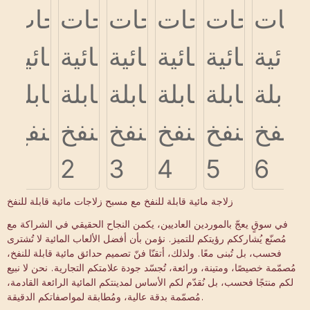
زلاجة مائية قابلة للنفخ مع مسبح زلاجات مائية قابلة للنفخ
في سوقٍ يعجّ بالموردين العاديين، يكمن النجاح الحقيقي في الشراكة مع
مُصنّع يُشارككم رؤيتكم للتميز. نؤمن بأن أفضل الألعاب المائية لا تُشترى
فحسب، بل تُبنى معًا. ولذلك، أتقنّا فنّ تصميم حدائق مائية قابلة للنفخ،
مُصمّمة خصيصًا، ومتينة، ورائعة، تُجسّد جودة علامتكم التجارية. نحن لا نبيع
لكم منتجًا فحسب، بل نُقدّم لكم الأساس لمدينتكم المائية الرائعة القادمة،
مُصمّمة بدقة عالية، ومُطابقة لمواصفاتكم الدقيقة.