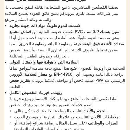
بصفتنا المُصنِّعين المباشرين، لا نبيع المنتجات القابلة للنفخ فحسب، بل
نبني شراكات متينة. نلتزم بتزويدكم بمنتج فائق الجودة يضمن السلامة
والمتانة وعائد استثمار مرتفع.
صُممت لتدوم طويلاً: مواد ذات جودة تجارية
قماش مشمع PVC متين بسمك 0.9 مم
،
صُنعت حديقتنا المائية من
وهي مصممة لتدوم طويلًا. هذه المادة ليست متينة فحسب، بل أيضًا
مضادة للأشعة فوق البنفسجية، ومقاومة للماء، ومقاومة للحريق
، مما
يضمن تحملها لظروف الاستخدام التجاري القاسية، وأشعة الشمس
الحارقة، وظروف الطقس المختلفة.
السلامة التي لا هوادة فيها والامتثال الدولي
السلامة هي أولويتنا القصوى. صُنع هذا المنتج بدقة متناهية ليتوافق تمامًا
. لراحة بالك التامة وتسهيل أي
معيار السلامة الأوروبي EN-14960
مع
الرسمي عند
بتقرير فحص PIPA
عملية فحص أو موافقة، يُمكننا تزويدك
الطلب.
رؤيتك، خبرتنا: التخصيص الكامل
لماذا تكتفي بالمنتجات الجاهزة بينما يمكنك الاستمتاع بميزة فريدة؟
لتجسيد رؤيتك. خصّص:
نقدم
خدمات تصميم مجانية
لتناسب المساحة الخاصة بك بشكل مثالي.
الحجم والأبعاد
لتتناسب مع علامتك التجارية أو موضوع الحدث.
مخططات الألوان
الميزات والوظائف
(على سبيل المثال، إضافة شرائح إضافية، أو
مناطق عرض، أو لوحات العلامات التجارية).