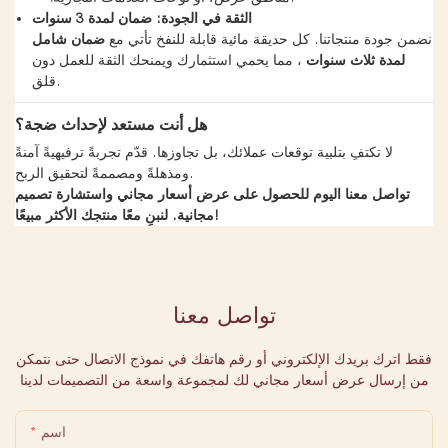
الثقة في الجودة: ضمان لمدة 3 سنوات
نضمن جودة منتجاتنا. كل حديقة مائية قابلة للنفخ تأتي مع
ضمان شامل
لمدة ثلاث سنوات
، مما يحمي استثمارك ويمنحك الثقة للعمل دون
قلق.
هل أنت مستعد لإحداث ضجة؟
لا تكتفِ بتلبية توقعات عملائك، بل تجاوزها. قدّم تجربةً ترفيهيةً آمنةً
ومذهلةً ومصممةً لتحقيق الربح.
تواصل معنا اليوم للحصول على عرض أسعار مجاني واستشارة تصميم
مجانية. لنبنِ معًا منتجك الأكثر مبيعًا!
تواصل معنا
فقط اترك بريدك الإلكتروني أو رقم هاتفك في نموذج الاتصال حتى نتمكن
من إرسال عرض أسعار مجاني لك لمجموعة واسعة من التصميمات لدينا
اسم