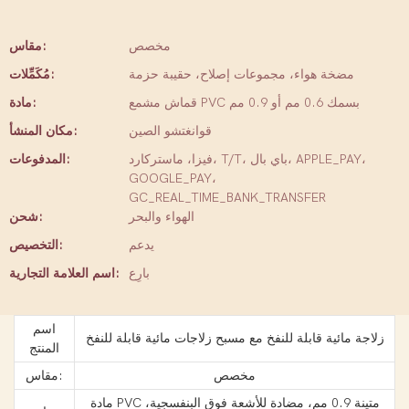
مخصص
مقاس:
مضخة هواء، مجموعات إصلاح، حقيبة حزمة
مُكَمِّلات:
قماش مشمع PVC بسمك 0.6 مم أو 0.9 مم
مادة:
قوانغتشو الصين
مكان المنشأ:
فيزا، ماستركارد، T/T، باي بال، APPLE_PAY،
المدفوعات:
GOOGLE_PAY،
GC_REAL_TIME_BANK_TRANSFER
الهواء والبحر
شحن:
يدعم
التخصيص:
بارِع
اسم العلامة التجارية:
اسم
زلاجة مائية قابلة للنفخ مع مسبح زلاجات مائية قابلة للنفخ
المنتج
مخصص
مقاس:
مادة PVC متينة 0.9 مم، مضادة للأشعة فوق البنفسجية،