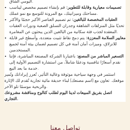
اليومي الشاق.
تصميمات معيارية وقابلة للتطوير:
قم بإنشاء تصميم مخصص ليناسب
مساحتك وميزانيتك، مع المرونة للتوسع مع نمو عملك.
العقبات المخصصة للبالغين:
تم تصميم العناصر الأكبر حجمًا والأكثر
تحديًا مثل المنزلقات الشاهقة وجدران التسلق الصعبة ودورات العقبات
المعقدة لجذب فئة سكانية من البالغين الذين يبحثون عن المغامرة.
معايير السلامة المعززة:
يتم دمج نقاط تثبيت متعددة، وأسطح غير قابلة
للانزلاق، وميزات أمان آمنة في كل تصميم لضمان بيئة آمنة لجميع
المستخدمين.
التسعير المباشر من المصنع:
باعتبارنا الشركة المصنعة المباشرة، فإننا
نقدم أسعارًا تنافسية ودعمًا شاملاً، من استشارة التصميم الأولية إلى
خدمة ما بعد البيع.
استثمر في وجهة سياحية موثوقة وعالية التأثير، تُعزز إيراداتك وتُميز
موقعك. تعاون مع [اسم مصنعك] لبناء حديقة مائية تجارية تُقدم لك الإثارة
والربحية موسمًا تلو الآخر.
اتصل بفريق المبيعات لدينا اليوم لطلب كتالوج ومناقشة مشروعك
التجاري.
تواصل معنا