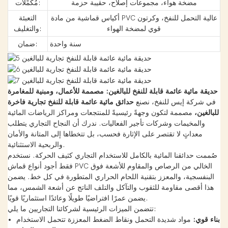
مضخة هواء، مجموعات إصلاح، حقيبة حزمة
مُكَمِّلات:
أكياس قماشية من مادة PVC عالية التحمل للنفخ، وكرتون
التعبئة
قوي لمضخة الهواء
والتغليف:
سنة واحدة
ضمان:
حديقة مائية عائمة قابلة للنفخ للبالغين: مصممة للأعمال، ومبنية للمغامرة
في شركة إيس للنفخ، نصنع
حدائق مائية عائمة قابلة للنفخ تجارية فاخرة
للبالغين،
مصممة لتكون وجهةً رئيسيةً للمنتجعات ومراكز الرياضات المائية
والمخيمات وشركات تأجير الفعاليات. ندرك أن النجاح التجاري يتطلب
معداتٍ لا تقتصر على الإثارة فحسب، بل تتخطاها إلى المتانة والأمان
والربحية الاستثنائية.
صُممت حدائقنا المائية بالكامل للاستخدام التجاري كثيف الحركة. نستخدم
فقط أجود أنواع قماش PVC الخالي من الرصاص والمقاوم للأشعة فوق
البنفسجية، والمعزز بتقنية اللحام الحراري المتطورة في كل خط. يضمن
هذا أقصى مقاومة للثقوب والتآكل والتلف الناتج عن أشعة الشمس، مما
يضمن عمرًا افتراضيًا طويلًا وعائدًا استثماريًا قويًا.
تتضمن الميزات الرئيسية لشركائنا التجاريين ما يلي:
بناء قوي:
مواد شديدة التحمل ونقاط الضغط المعززة تتحمل الاستخدام