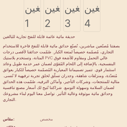
حديقة مائية عائمة قابلة للنفخ تجارية للبالغين
بصفتنا مُصنّعين مباشرين، نُصنّع حدائق مائية قابلة للنفخ فاخرة للاستخدام
التجاري، مُصمّمة خصيصاً لمتعة الكبار. صُمّمت حدائقنا لأقصى درجات
المتانة، وتستخدم بلاستيك PVC عالي التحمل ومقاوم للأشعة فوق
البنفسجية، بالإضافة إلى اللحام المُقوّى لضمان عمر خدمة طويل وعائد
استثمار قوي. تتميز تصميماتنا المعيارية المُصمّمة خصيصاً للكبار بعوائق
مُتعدّدة، ومنزلقات شاهقة، وجدران تسلّق لخلق تجربة ترفيهية لا تُنسى.
مثالية للمنتجعات، وشركات التأجير، وأماكن الترفيه، صُمّمت هذه الحدائق
لضمان السلامة وسهولة التوسع. شراكتنا تُتيح لك أسعار مصنع تنافسية
وحدائق مائية موثوقة وعالية التأثير. تواصل معنا اليوم لبناء مشروعك
التجاري.
مخصص
مقاس: