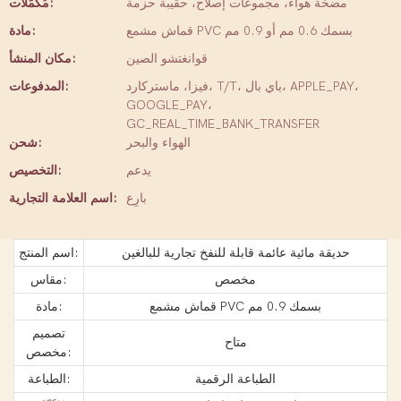
مضخة هواء، مجموعات إصلاح، حقيبة حزمة
مُكَمِّلات:
قماش مشمع PVC بسمك 0.6 مم أو 0.9 مم
مادة:
قوانغتشو الصين
مكان المنشأ:
فيزا، ماستركارد، T/T، باي بال، APPLE_PAY،
المدفوعات:
GOOGLE_PAY،
GC_REAL_TIME_BANK_TRANSFER
الهواء والبحر
شحن:
يدعم
التخصيص:
بارِع
اسم العلامة التجارية:
حديقة مائية عائمة قابلة للنفخ تجارية للبالغين
اسم المنتج:
مخصص
مقاس:
قماش مشمع PVC بسمك 0.9 مم
مادة:
تصميم
متاح
مخصص:
الطباعة الرقمية
الطباعة: