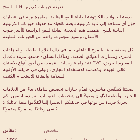
حديقة حيوانات كرتونية قابلة للنفخ
حديقة الحيوانات الكرتونية القابلة للنفخ المثالية: مغامرة برية في انتظارك!
حوّل أي مساحة إلى غابة كرتونية نابضة بالحياة مع حديقة حيواناتنا الكرتونية
القابلة للنفخ. صُممت هذه الحديقة القابلة للنفخ الواسعة لتُأسر قلوب
الأطفال، وتتميز بمجموعة رائعة من الحيوانات اللطيفة.
كل منطقة مليئة بالمرح التفاعلي، بما في ذلك القلاع النطاطة، والمنزلقات
المثيرة، ومسارات العوائق الصعبة، وهياكل التسلق - جميعها مزينة بأعمال
فنية زاهية وجذابة. صُممت من أجود أنواع بلاستيك PVC المقاوم للحريق،
عالي الجودة، ومُصممة للاستخدام التجاري، ونولي في حديقتنا الأولوية
للسلامة والمتانة للاستخدام الكثيف.
بصفتنا مُصنِّعين مباشرين، نُقدِّم خيارات تخصيص شاملة، بدءًا من العلامات
التجارية وأنظمة الألوان وصولًا إلى شخصيات الحيوانات الفريدة، لنضمن لكم
تجربةً فريدةً من نوعها في حديقتكم. انضموا إلينا لتُقدِّموا متعةً عائليةً لا
تُنسى وعائدًا استثماريًا مضمونًا.
مخصص
مقاس: