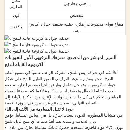
مكان
داخلي وخارجي
التطبيق
مخصص
لون
منفاخ هواء، مجموعات إصلاح، حقيبة تغليف، حبال، أكياس
مُكَمِّلات
رمل
التميز المباشر من المصنع: منتزهك الترفيهي الأول للحيوانات
الكرتونية القابلة للنفخ
أهلاً بكم في شركة إيس للنفخ، الشركة الرائدة عالمياً في تصنيع ألعاب
النفخ. نفخر بتقديم منتزهنا الترفيهي المميز القابل للنفخ على شكل
حيوانات كرتونية، وهو حل شامل ونابض بالحياة وممتع للغاية، مصمم
لجذب انتباه الأطفال وتحقيق إيرادات كبيرة لأعمالكم. بصفتنا المصنع
المباشر، نتحكم في كل جانب من جوانب الإنتاج، من الفكرة الأولية إلى
التسليم النهائي، لضمان منتج فريد يبرز في سوق تنافسية.
جودة لا تقبل المساومة من الألف إلى الياء
في منشأتنا المتطورة، الجودة ليست خيارًا، بل هي أساس عملياتنا. نؤمن
بأن السلامة والمتانة هما أهمّ سمات أي منتج قابل للنفخ.
مواد فاخرة:
نستخدم حصريًا قماشًا مشمعًا تجاريًا من مادة PVC بوزن