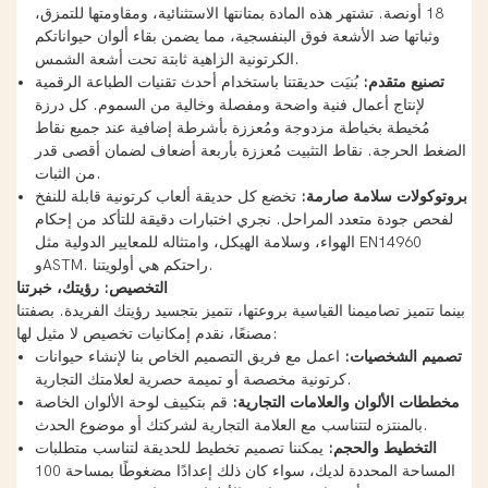
18 أونصة. تشتهر هذه المادة بمتانتها الاستثنائية، ومقاومتها للتمزق،
وثباتها ضد الأشعة فوق البنفسجية، مما يضمن بقاء ألوان حيواناتكم
الكرتونية الزاهية ثابتة تحت أشعة الشمس.
تصنيع متقدم:
بُنيَت حديقتنا باستخدام أحدث تقنيات الطباعة الرقمية
لإنتاج أعمال فنية واضحة ومفصلة وخالية من السموم. كل درزة
مُخيطة بخياطة مزدوجة ومُعززة بأشرطة إضافية عند جميع نقاط
الضغط الحرجة. نقاط التثبيت مُعززة بأربعة أضعاف لضمان أقصى قدر
من الثبات.
بروتوكولات سلامة صارمة:
تخضع كل حديقة ألعاب كرتونية قابلة للنفخ
لفحص جودة متعدد المراحل. نجري اختبارات دقيقة للتأكد من إحكام
الهواء، وسلامة الهيكل، وامتثاله للمعايير الدولية مثل EN14960
وASTM. راحتكم هي أولويتنا.
التخصيص: رؤيتك، خبرتنا
بينما تتميز تصاميمنا القياسية بروعتها، نتميز بتجسيد رؤيتك الفريدة. بصفتنا
مصنعًا، نقدم إمكانيات تخصيص لا مثيل لها:
تصميم الشخصيات:
اعمل مع فريق التصميم الخاص بنا لإنشاء حيوانات
كرتونية مخصصة أو تميمة حصرية لعلامتك التجارية.
مخططات الألوان والعلامات التجارية:
قم بتكييف لوحة الألوان الخاصة
بالمنتزه لتتناسب مع العلامة التجارية لشركتك أو موضوع الحدث.
التخطيط والحجم:
يمكننا تصميم تخطيط للحديقة لتناسب متطلبات
المساحة المحددة لديك، سواء كان ذلك إعدادًا مضغوطًا بمساحة 100