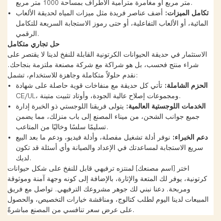
متر مربع أو مغامرة مترامية الأطراف بمساحة 1000 متر مربع.
تكامل الميزات:
أضف عناصر فريدة مثل ميزات المياه لحديقة الألعاب
المائية، أو الألعاب التفاعلية، أو حتى رموز الاستجابة السريعة للتكامل
الرقمي.
حل تجاري متكامل
الاستثمار في حديقة الحيوانات الكرتونية القابلة للنفخ لدينا لا يقتصر على
شراء منتج فحسب، بل هو شراكة مع شركة مصنعة ملتزمة بنجاحك.
نقدم حلولاً متكاملة وجاهزة للاستخدام، تشمل:
الحزم الشاملة:
تأتي كل حديقة مع منفاخات قوية حاصلة على شهادة
CE/UL، ومجموعات إصلاح عالية الجودة، وأوتاد تثبيت متينة.
الخدمات اللوجستية العالمية:
يتولى فريقنا اللوجستي ذو الخبرة إدارة
جميع جوانب الشحن، من ميناء المصنع إلى باب منزلك، مما يضمن
تسليمًا سلسًا وخاليًا من المتاعب.
دعم الخبراء:
نوفر أدلة تشغيل مفصلة، ​​وأدلة فيديو، ودعم ما بعد البيع
سريع الاستجابة لمساعدتك في الإعداد والصيانة وأي أسئلة قد تكون
لديك.
اختر [اسم مصنعك] لمنتزه ترفيهي قابل للنفخ على شكل حيوانات
كرتونية، يوفر لك المتعة والإثارة، بالإضافة إلى كونه وجهة آمنة وموثوقة
ومربحة. دعنا نبني لك جوهر مشروعك الترفيهي. تواصل مع فريق
المبيعات لدينا اليوم لطلب كتالوج، ومناقشة خيارات التخصيص، والحصول
على عرض سعر تنافسي من المصنع مباشرةً.