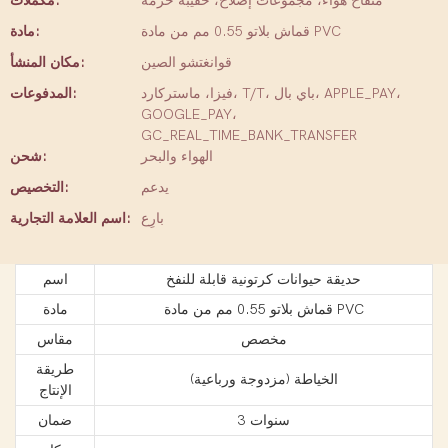
منفاخ هواء، مجموعات إصلاح، حقيبة حزمة
مُكَمِّلات:
قماش بلاتو 0.55 مم من مادة PVC
مادة:
قوانغتشو الصين
مكان المنشأ:
فيزا، ماستركارد، T/T، باي بال، APPLE_PAY،
المدفوعات:
GOOGLE_PAY،
GC_REAL_TIME_BANK_TRANSFER
الهواء والبحر
شحن:
يدعم
التخصيص:
بارِع
اسم العلامة التجارية:
حديقة حيوانات كرتونية قابلة للنفخ
اسم
قماش بلاتو 0.55 مم من مادة PVC
مادة
مخصص
مقاس
طريقة
الخياطة (مزدوجة ورباعية)
الإنتاج
3 سنوات
ضمان