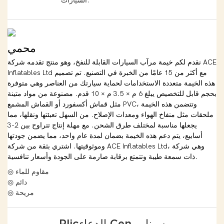
السيارات.
محمي
نقدم لكم خيمة مرآب السيارات القابلة للنفخ، وهو منتج تقدمه شركة ACE
Inflatables Ltd مع أكثر من 15 عامًا من الخبرة في التصنيع. تم تصميم
هذه الخيمة متعددة الاستخدامات لحماية سيارتك من العناصر وهي متوفرة
بحجم قابل للتخصيص يبلغ 6 م × 3.5 م × 10 قدم. مصنوعة من مواد متينة
مثل قماش أكسفورد أو القماش المشمع PVC، وتتضمن هذه الخيمة
ملحقات مثل منفاخ الهواء ومعدات الإصلاح. من السهل تعبئتها ونقلها، مما
يجعلها مناسبة لمختلف طرق الشحن. مع مهلة إنتاج تتراوح بين 2-3
أسابيع، يتم دعم هذه الخيمة بضمان لمدة عام واحد، مما يضمن جودتها
وموثوقيتها. اشتري بثقة من شركة ACE Inflatables Ltd، وهي شركة
ذات سمعة طيبة وتتمتع برقابة صارمة على الجودة وأسعار تنافسية.
◎ مقاوم للماء
◎ دائم
◎ مريحة
Plicالدعاء Cenسيناريو