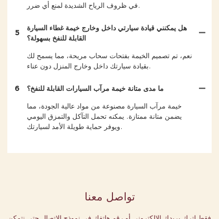
في ظروف الرياح الشديدة لمنع أي ضرر.
هل يمكنني قيادة سيارتي داخل وخارج خيمة غطاء السيارة
5
القابلة للنفخ بسهولة؟
نعم، تم تصميم الخيمة بفتحات سحاب مريحة، مما يسمح لك
بقيادة سيارتك داخل وخارج المنزل دون عناء.
ما مدى متانة خيمة مرآب السيارات القابلة للنفخ؟
6
خيمة مرآب السيارة مصنوعة من مواد عالية الجودة، مما
يضمن متانة ممتازة. يمكنه تحمل التآكل والتمزق اليومي
ويوفر حماية طويلة الأمد لسيارتك.
تواصل معنا
فقط اترك بريدك الإلكتروني أو رقم هاتفك في نموذج الاتصال حتى نتمكن