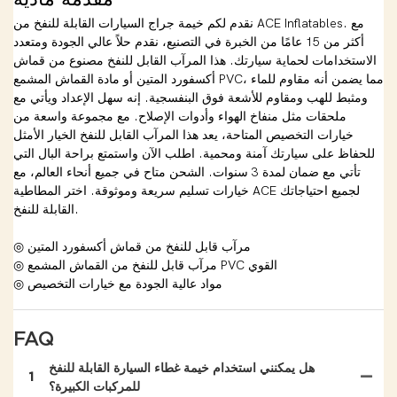
نقدم لكم خيمة جراج السيارات القابلة للنفخ من ACE Inflatables. مع
أكثر من 15 عامًا من الخبرة في التصنيع، نقدم حلاً عالي الجودة ومتعدد
الاستخدامات لحماية سيارتك. هذا المرآب القابل للنفخ مصنوع من قماش
أكسفورد المتين أو مادة القماش المشمع PVC، مما يضمن أنه مقاوم للماء
ومثبط للهب ومقاوم للأشعة فوق البنفسجية. إنه سهل الإعداد ويأتي مع
ملحقات مثل منفاخ الهواء وأدوات الإصلاح. مع مجموعة واسعة من
خيارات التخصيص المتاحة، يعد هذا المرآب القابل للنفخ الخيار الأمثل
للحفاظ على سيارتك آمنة ومحمية. اطلب الآن واستمتع براحة البال التي
تأتي مع ضمان لمدة 3 سنوات. الشحن متاح في جميع أنحاء العالم، مع
خيارات تسليم سريعة وموثوقة. اختر المطاطية ACE لجميع احتياجاتك
القابلة للنفخ.
◎ مرآب قابل للنفخ من قماش أكسفورد المتين
◎ مرآب قابل للنفخ من القماش المشمع PVC القوي
◎ مواد عالية الجودة مع خيارات التخصيص
FAQ
هل يمكنني استخدام خيمة غطاء السيارة القابلة للنفخ
1
للمركبات الكبيرة؟