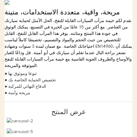
مريحة، واقية، متعددة الاستخدامات، متينة
نقدم لكم خيمة مرآب السيارات القابلة للنفخ، الحل الأمثل لحماية سيارتك
من العناصر. مع أكثر من 15 عامًا من الخبرة في التصنيع، يمكنك الوثوق
في جودة هذا المنتج ومتانته. يوفر هذا المرآب القابل للنفخ، القابل
للتخصيص من حيث الحجم والمواد والتصميم، تخصيصًا كاملاً ليناسب
احتياجاتك الخاصة. مع ضمان لمدة 3 سنوات وشهادة EN14960، يمكنك أن
تشعر براحة البال عندما تعلم أن سيارتك في أيدٍ أمينة. قل وداعًا للغبار
والأوساخ والظروف الجوية القاسية مع خيمة مرآب السيارات القابلة للنفخ
الموثوقة والمريحة.
● تنوعا وموثوق بها
● تخصيص الحماية الخاصة بك
● الدفاع النهائي للمركبة
● مريحة وآمنة
عرض المنتج