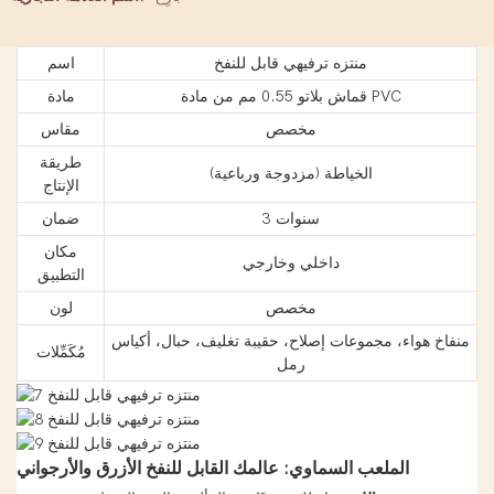
منتزه ترفيهي قابل للنفخ
اسم
قماش بلاتو 0.55 مم من مادة PVC
مادة
مخصص
مقاس
طريقة
الخياطة (مزدوجة ورباعية)
الإنتاج
3 سنوات
ضمان
مكان
داخلي وخارجي
التطبيق
مخصص
لون
منفاخ هواء، مجموعات إصلاح، حقيبة تغليف، حبال، أكياس
مُكَمِّلات
رمل
الملعب السماوي: عالمك القابل للنفخ الأزرق والأرجواني