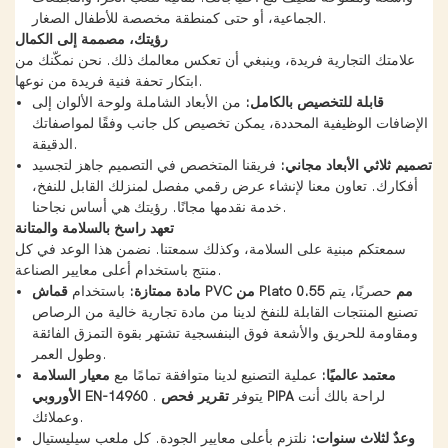
الجماعية، أو حتى كمنطقة مخصصة للأطفال الصغار.
رؤيتك، مصممة إلى الكمال
علامتك التجارية فريدة، وينبغي أن تعكس معالمك ذلك. نحن نمكّنك من
ابتكار تحفة فنية فريدة من نوعها.
قابلة للتخصيص بالكامل:
من الأبعاد الشاملة ولوحة الألوان إلى
الإضافات الوظيفية المحددة، يمكن تخصيص كل جانب وفقًا لمواصفاتك
الدقيقة.
تصميم ثلاثي الأبعاد مجاني:
فريقنا المتخصص في التصميم جاهز لتجسيد
أفكارك. تعاون معنا لإنشاء عرض رقمي مفصل لمنزلك القابل للنفخ،
خدمة نقدمها مجانًا. رؤيتك هي أساس نجاحنا.
تعهد راسخ بالسلامة والمتانة
سمعتكم مبنية على السلامة، وكذلك سمعتنا. نضمن هذا الوعد في كل
منتج باستخدام أعلى معايير الصناعة.
قماش PVC من Plato 0.55 مم
حصريًا، يتم
مادة ممتازة:
باستخدام
تصنيع المنتجات القابلة للنفخ لدينا من مادة تجارية خالية من الرصاص
ومقاومة للحريق والأشعة فوق البنفسجية تشتهر بقوة التمزق الفائقة
وطول العمر.
معتمد عالميًا:
عملية التصنيع لدينا متوافقة تمامًا مع
معيار السلامة
لراحة بالك أنت
تقرير فحص PIPA
. يتوفر
الأوروبي EN-14960
وعملائك.
وعدٌ لثلاث سنوات:
نلتزم بأعلى معايير الجودة. كل ملعب سيليستيال