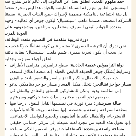
جدد مفهوم اللعب.
انطلق بعيدًا عن المألوف إلى عالم غامر يمتزج فيه
البنفسجي الغامق مع زرقة السماء النابضة بالحياة. هذا ليس مجرد نفخة؛
بل بيئة اجتماعية ديناميكية مصممة لإشراك جميع الفئات العمرية. بصفتنا
الشركة المصنعة، صممنا ملعب "سيلستيال" ليكون جوهر أي فعالية - وجهة
متعددة الجوانب تُبقي الضيوف منشغلين، مرتاحين، ويشجعونهم على
العودة للمزيد.
دورة تدريبية متقدمة في التصميم متعدد الوظائف
نحن ندرك أن الترفيه العصري لا يقتصر على كونه نشاطًا حيويًا فحسب،
بل يجب أن يكون تجربة مميزة. صُمم ملعب "سيلستيال" بعناية فائقة
لخلق أجواء متوازنة وجذابة.
نواة الترامبولين عديمة الجاذبية:
سطح ترامبولين مترامي الأطراف
ومترابط يُشكّل جوهر الحديقة النابض بالحياة. إنه منصة انطلاق للمتعة،
حيث يمكن للأطفال والكبار القفز والقفز والشعور بانعدام الوزن.
مسار حواجز تشالنجر:
يتخلل هيكل المسار مسار حواجز ديناميكي يدعو
إلى منافسة ودية. يمكن للمشاركين التسلق والتفادي والتنقل في
طريقهم نحو النصر، مختبرين بذلك خفة حركتهم وسرعتهم.
صالة سيرينيتي:
ميزة ثورية في تصميمها القابل للنفخ. أدرجنا فيها
منطقة استراحة واسعة ومخصصة. إنها منطقة مريحة للآباء والأمهات
للاسترخاء، وللأطفال لالتقاط أنفاسهم، وللجميع للتواصل الاجتماعي.
إنها تحول هذه اللعبة من مجرد لعبة بسيطة إلى مركز اجتماعي حقيقي.
مساحة واسعة ومتعددة الاستخدامات:
يوفر التصميم الذكي مساحة
واسعة ومفتوحة تتكيف مع احتياجاتك. مثالية للعب الحر، والتجمعات