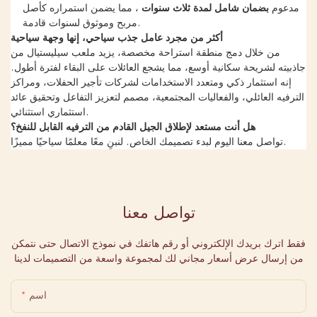
مدعوم
بضمان شامل لمدة ثلاث سنوات
، مما يضمن استمراره كأصل
مربح وموثوق لسنوات قادمة.
أكثر من مجرد عامل جذب سياحي، إنها وجهة سياحية
من خلال دمج منطقة استراحة مخصصة، يزيد ملعب سيليستيال من
جاذبيته لشريحة سكانية أوسع، مما يشجع العائلات على البقاء لفترة أطول.
إنه استثمار ذكي ومتعدد الاستخدامات لشركات تأجير الحفلات، ومراكز
الترفيه العائلي، والفعاليات المجتمعية، مصمم لتعزيز التفاعل وتحقيق عائد
استثماري استثنائي.
هل أنت مستعد لإطلاق الجيل القادم من الترفيه القابل للنفخ؟
تواصل معنا اليوم لبدء تصميمك الخاص. لنبنِ معًا معلمًا سياحيًا مميزًا.
تواصل معنا
فقط اترك بريدك الإلكتروني أو رقم هاتفك في نموذج الاتصال حتى نتمكن
من إرسال عرض أسعار مجاني لك لمجموعة واسعة من التصميمات لدينا
اسم