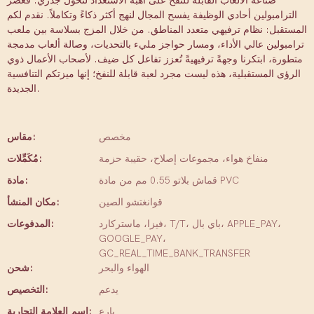
صناعة الألعاب القابلة للنفخ على أهبة الاستعداد لتحول جذري. فعصر
الترامبولين أحادي الوظيفة يفسح المجال لنهج أكثر ذكاءً وتكاملاً. نقدم لكم
المستقبل: نظام ترفيهي متعدد المناطق. من خلال المزج بسلاسة بين ملعب
ترامبولين عالي الأداء، ومسار حواجز مليء بالتحديات، وصالة ألعاب مدمجة
متطورة، ابتكرنا وجهةً ترفيهيةً تُعزز تفاعل كل ضيف. لأصحاب الأعمال ذوي
الرؤى المستقبلية، هذه ليست مجرد لعبة قابلة للنفخ؛ إنها ميزتكم التنافسية
الجديدة.
مخصص
مقاس:
منفاخ هواء، مجموعات إصلاح، حقيبة حزمة
مُكَمِّلات:
قماش بلاتو 0.55 مم من مادة PVC
مادة:
قوانغتشو الصين
مكان المنشأ:
فيزا، ماستركارد، T/T، باي بال، APPLE_PAY،
المدفوعات:
GOOGLE_PAY،
GC_REAL_TIME_BANK_TRANSFER
الهواء والبحر
شحن:
يدعم
التخصيص:
بارِع
اسم العلامة التجارية: