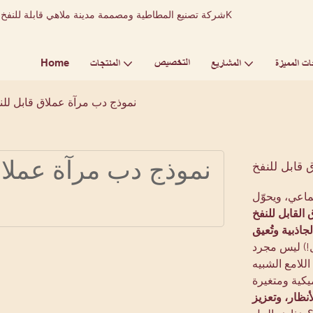
التخصيص
Home
ات المميزة
المشاريع
المنتجات
نموذج دب مرآة عملاق قابل للن
 قابل للنفخ
ماعي، ويحوّل
 القابل للنفخ
جاذبية وتُعيق
ل!) ليس مجرد
للامع الشبيه
يكية ومتغيرة
أنظار، وتعزيز