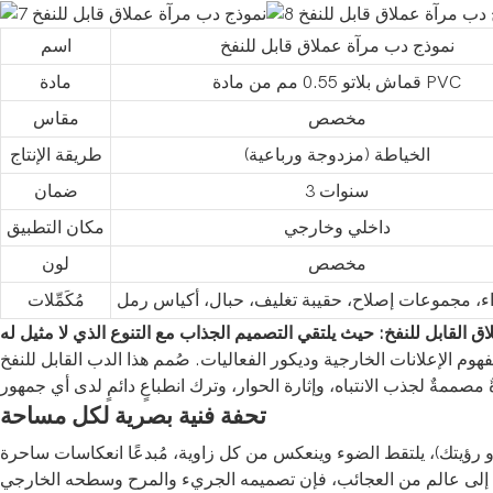
نموذج دب مرآة عملاق قابل للنفخ
اسم
قماش بلاتو 0.55 مم من مادة PVC
مادة
مخصص
مقاس
الخياطة (مزدوجة ورباعية)
طريقة الإنتاج
3 سنوات
ضمان
داخلي وخارجي
مكان التطبيق
مخصص
لون
اء، مجموعات إصلاح، حقيبة تغليف، حبال، أكياس رمل
مُكَمِّلات
اق القابل للنفخ: حيث يلتقي التصميم الجذاب مع التنوع الذي لا مثيل له
مفهوم الإعلانات الخارجية وديكور الفعاليات. صُمم هذا الدب القابل للنفخ
تحفة فنية بصرية لكل مساحة
رؤيتك)، يلتقط الضوء وينعكس من كل زاوية، مُبدعًا انعكاسات ساحرة
يقة إلى عالم من العجائب، فإن تصميمه الجريء والمرح وسطحه الخارجي