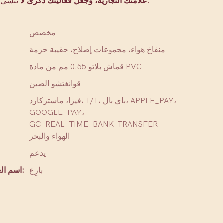
تُنسى؟ هذا هو الحل.
علامتك التجارية، وجعل فعاليتك ذكرى لا
مخصص
منفاخ هواء، مجموعات إصلاح، حقيبة حزمة
قماش بلاتو 0.55 مم من مادة PVC
قوانغتشو الصين
فيزا، ماستركارد، T/T، باي بال، APPLE_PAY،
GOOGLE_PAY،
GC_REAL_TIME_BANK_TRANSFER
الهواء والبحر
يدعم
بارِع
اسم العلامة التجارية: