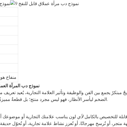
منفاخ هو
نموذج دب المرآة العمل
ٌ مبتكرٌ يجمع بين الفن والوظيفة وتأثير العلامة التجارية، يُعيد تعريف 
الضخم ليأسر الأنظار، فهو ليس مجرد منتج؛ بل قطعةٌ مميزةٌ مصممةٌ لجذب الانتباه، وإثارة الحوار، وترك انطباعٍ دائمٍ لدى أي جمهور.
قابلة للتخصيص بالكامل
لأي
لون يناسب علامتك التجارية أو موضوعك أو 
جر، أو تُرسخ مهرجانًا، أو تُعزز نشاط علامة تجارية، أو تُحوّل حد