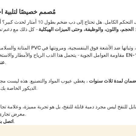
مُصمم خصيصًا لتلبية 
:
الحجم، واللون، والوظيفة، وحتى الميزات الهيكلية
- كل ذلك مع
دعم ت
 وثباتها ضد الأشعة فوق البنفسجية، ومرونتها في
المتانة والسلام
مة EN-14960
مقاومة العوامل الجوية - يتحمل هذا الدب الرياح والأمطار والاس
لضمان الامتثال. راحة البال، مدمجة.
تقارير 
مان لمدة ثلاث سنوات
، يغطي عيوب المواد والتصنيع. هذه ليست مجرد 
الديكور الخاصة بك، جاهزة لتحقيق عائد استثماري مجزٍ في كل مناسبة، موسمًا بعد موسم.
 القابل للنفخ ليس مجرد دمية قابلة للنفخ، بل هو تجربة مميزة، وعلامة 
معرض تجاري، أو إطلاق منتج جديد، أو ببساطة لفت الأنظار، فهذا هو سلاحك السري.
لبدء تخصيص الدب الخاص بك - دعنا نجعل حدثك القادم لا يُنسى.
اتصل بن