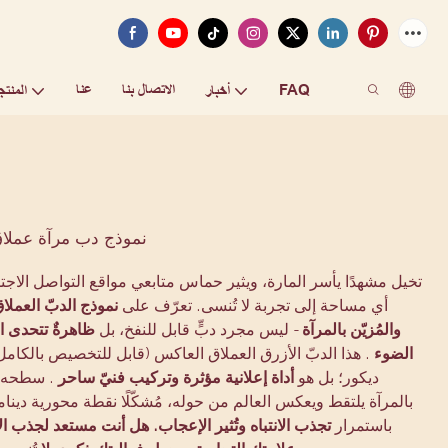
FAQ
الاتصال بنا
عنا
أخبار
المنتج
نموذج دب مرآة عملاق
تخيل مشهدًا يأسر المارة، ويثير حماس متابعي مواقع التواصل الاجت
أي مساحة إلى تجربة لا تُنسى. تعرّف على
نموذج الدبّ العملاق
والمُزيّن بالمرآة
- ليس مجرد دبٍّ قابل للنفخ، بل
ظاهرةٌ تتحدى ال
الضوء
. هذا الدبّ الأزرق العملاق العاكس (قابل للتخصيص بالكام
ديكور؛ بل هو
أداة إعلانية مؤثرة وتركيب فنيّ ساحر
. سطحه ا
بالمرآة يلتقط ويعكس العالم من حوله، مُشكّلًا نقطة محورية دينام
باستمرار
تجذب الانتباه وتُثير الإعجاب. هل أنت مستعد لجذب ال