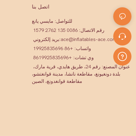
اتصل بنا
للتواصل: مايسي يانغ
رقم الاتصال: 0086 135 2762 1579
ace@inflatables-ace.com
بريد إلكتروني:
واتساب: +86 19925835696
وي تشات: +86
19925835696
عنوان المصنع: رقم 24، طريق هايدي، قرية مارك،
بلدة دونغيونغ، مقاطعة نانشا، مدينة قوانغتشو،
مقاطعة قوانغدونغ، الصين