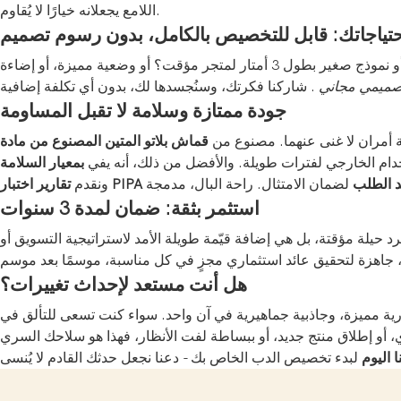
اللامع يجعلانه خيارًا لا يُقاوم.
احتياجاتك: قابل للتخصيص بالكامل، بدون رسوم تصميم
التحكم الكامل. هل تحتاج إلى دب ضخم بطول 10 أمتار لحدث كبير؟ أو نموذج صغير بطول 3 أمتار لمتجر مؤقت؟ أو وضعية مميزة، أو إضاءة LED مدمجة، أو
صميمي مجاني
جودة ممتازة وسلامة لا تقبل المساومة
ة أمران لا غنى عنهما. مصنوع من
تخدام الخارجي لفترات طويلة. والأفضل من ذلك، أنه يفي
اختبار PIPA عند الطلب
ونقدم
استثمر بثقة: ضمان لمدة 3 سنوات
حيلة مؤقتة، بل هي إضافة قيّمة طويلة الأمد لاستراتيجية التسويق أو
هل أنت مستعد لإحداث تغييرات؟
تجارية مميزة، وجاذبية جماهيرية في آن واحد. سواء كنت تسعى للتألق في
ا اليوم