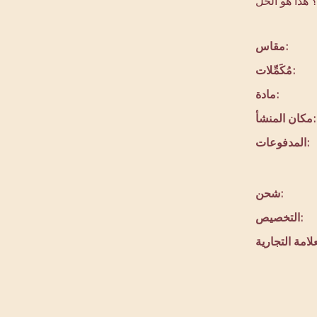
مقاس:
مُكَمِّلات:
مادة:
مكان المنشأ:
المدفوعات:
شحن:
التخصيص: