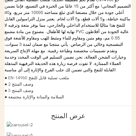
التصميم المجاني! مع أكثر من 15 عامًا من الخبرة في التصنيع، فإننا نضمن
أعلى جودة من خلال مصنعنا الذي تبلغ مساحته 10000 متر مربع، و40
ماكينة خياطة، و5 آلات قطع، و5 آلات لحام. يعتبر منزل الترامبولين القابل
للنفخ هذا مثاليًا للاستخدام الداخلي والخارجي، مما يوفر متعة وترفيه لا
نهاية لها للأطفال. مصنوع من مادة مشمع PVC عالية الجودة من أفلاطون
0.55 مم، وهو متين ومقاوم للماء ومثبط للهب ومقاوم للأشعة فوق
البنفسجية وخالي من الرصاص. يأتي منتجنا مع ضمان لمدة 3 سنوات،
ونقدم تصميمات مخصصة وطباعة رقمية. مع مهلة الإنتاج السريعة
وخيارات الشحن الفعالة، نحن نضمن التسليم في الوقت المحدد وخدمة
العملاء الممتازة. لا تفوت فرصة زيارة هذه الحديقة الترفيهية المذهلة
القابلة للنفخ والتي تضمن لك جلب الفرح والإثارة إلى أي مناسبة!
● EN-14960 ملعب تسلية قابل للنفخ
● وصف المنتج 2
● وصف المنتج 3
● السلامة والمتانة والإثارة مجتمعة
عرض المنتج