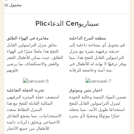
◎ محمول
Plicالدعاء Cenسيناريو
منطقة المرح الداخلية
مغامرة في الهواء الطلق
قم بتحويل أي مساحة داخلية إلى
يخلق منزل الترامبولين القابل
حديقة ترفيهية مثيرة مع منزل
للنفخ هذا ملعبًا مثيرًا في الهواء
الترامبولين القابل للنفخ هذا، مما
الطلق، حيث يمكن للأطفال القفز
يوفر ترفيهًا لا نهاية له للأطفال في
والقفز والاستكشاف بما يرضي
بيئة آمنة وخاضعة للرقابة.
قلوبهم.
اختيار متين وموثوق
تجربة الحفلة التفاعلية
تضمن المواد المتينة وعالية الجودة
استضف حفلة المنتزه الترفيهي
لمنزل الترامبولين القابل للنفخ
المثالية القابلة للنفخ مع هذا
استخدامًا طويل الأمد، مما يجعله
المنزل النطاط متعدد
خيارًا موثوقًا وشعبيًا لأي متنزه.
الاستخدامات، مما يشجع التفاعل
الاجتماعي ويخلق ذكريات دائمة
للأطفال من جميع الأعمار.