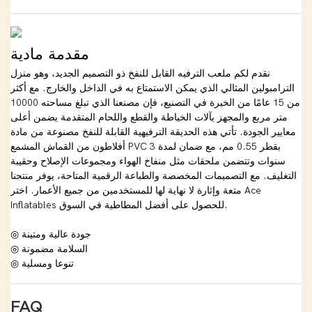
مقدمة مادية
نقدم لكم ملعب الترفيه القابل للنفخ ذو التصميم الجديد، وهو منزل
الترامبولين المثالي الذي يمكن الاستمتاع به في الداخل والخارج. مع أكثر
من 15 عامًا من الخبرة في التصنيع، فإن مصنعنا الذي تبلغ مساحته 10000
متر مربع والمجهز بآلات الخياطة والقطع واللحام المتقدمة يضمن أعلى
معايير الجودة. تأتي هذه الحديقة الترفيهية القابلة للنفخ مصنوعة من مادة
أفلاطون من القماش المشمع PVC بقطر 0.55 مم، مع ضمان لمدة 3
سنوات وتتضمن ملحقات مثل منفاخ الهواء ومجموعات الإصلاح وحقيبة
التغليف. مع التصميمات المخصصة والطباعة الرقمية المتاحة، يوفر منتجنا
متعة وإثارة لا نهاية لها للمستخدمين من جميع الأعمار. اختر Ace
Inflatables للحصول على أفضل المطاطية في السوق.
◎ جودة عالية ومتينة
◎ السلامة مضمونة
◎ تنوعا ومسلية
FAQ