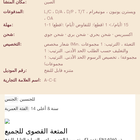
الصين
مكان المنشأ:
L/C ، D/A ، D/P ، T/T ، ويسترن يونيون ، مونيغرام
المدفوعات:
، OA
1-1 (قطع): 15 (أيام)،> 1 (قطع): للتفاوض (أيام)
مهلة:
اكسبريس · شحن بحري · شحن بري · شحن جوي
شحن:
شعار مخصص (Min. الترتيب: 1 مجموعات) ، التعبئة
التخصيص:
والتغليف حسب الطلب (الحد الأدنى. الترتيب: 1
مجموعة) ، تخصيص الرسوم (الحد الأدنى. الترتيب: 1
مجموعات)
متنزه قابل للنفخ
رقم الموديل:
A-C-E
اسم العلامة التجارية:
للجنسين
الجنس
14 سنة & أعلى
الفئة العمرية
المتعة القصوى للجميع
نقدم لكم تصميمنا الجديد، ملعب التسلية القابل للنفخ EN14960 ذو