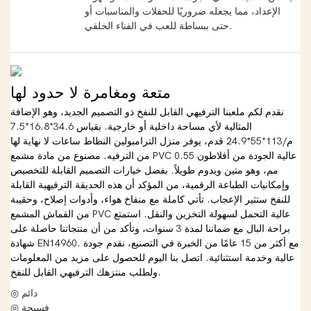
الإعداد، مما يجعله ضروريًا للحفلات والمناسبات أو
حتى ببساطة للعب في الفناء الخلفي.
متعة ومغامرة لا حدود لها
نقدم لكم ملعبنا الترفيهي القابل للنفخ ذو التصميم الجديد، وهو الإضافة
المثالية لأي مساحة داخلية أو خارجية. بقياس 34.6*16.8*7.5
م/113*55*24.9 قدم، يوفر منزل الترامبولين النطاط ساعات لا نهاية لها
من الترفيه. مصنوع من مادة مشمع PVC عالية الجودة من أفلاطون 0.55
مم، وهو متين ويدوم طويلاً. بفضل خيارات التصميم القابلة للتخصيص
وإمكانيات الطباعة الرقمية، من المؤكد أن هذه الحديقة الترفيهية القابلة
للنفخ ستثير الإعجاب. تأتي كاملة مع منفاخ هواء، وأدوات إصلاح، وحقيبة
من القماش المشمع PVC عالية التحمل لسهولة التخزين والنقل. استمتع
براحة البال مع ضماننا لمدة 3 سنوات، وتأكد من أن منتجاتنا حاصلة على
شهادة EN14960. مع أكثر من 15 عامًا من الخبرة في التصنيع، نقدم جودة
عالية وخدمة استثنائية. اتصل بنا اليوم للحصول على مزيد من المعلومات
ولطلب منتزهك الترفيهي القابل للنفخ.
◎ دائم
◎ فسيحة