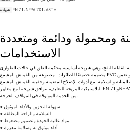
EN 71, NFPA 701, ASTM
شهادة
نة ومحمولة ودائمة ومتعددة
الاستخدامات
ة القابلة للنفخ، وهي شريحة أساسية محكمة الغلق في حالات الطوارئ
مصممة خصيصًا للطائرات. مصنوعة من القماش المشمع PVC عالي الجودة مقاس 0.6 مم، وتضمن
لمتانة والسلامة. مع أدوات الإصلاح المضمنة وحقيبة القماش المشمع
البلاستيكية المريحة للتغليف، تتوافق شريحتنا مع معايير EN 71 وNFPA 701 وASTM، مما يوفر عامين
من الخدمة الموثوقة في المواقف الحرجة.
● سهولة التخزين والأداء الموثوق
● السلامة والراحة المطلقة
● مواد عالية الجودة وتصميم مضغوط
● أداء موثوق به وسلامة معززة