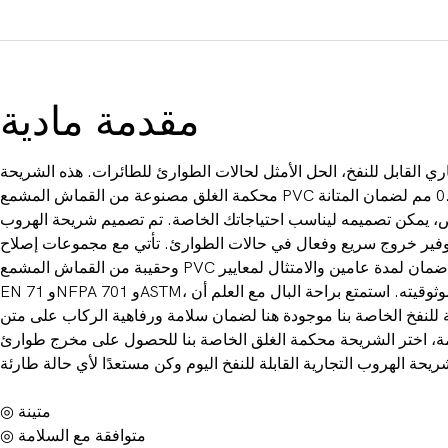
مقدمة مادية
ي القابل للنفخ، الحل الأمثل لحالات الطوارئ للطائرات. هذه الشريحة
محكمة الغلق مصنوعة من القماش المشمع PVC عالي الجودة مقاس 0.6 مم لضمان المتانة
يمكن تصميمه ليناسب احتياجاتك الخاصة. تم تصميم شريحة الهروب
 لتوفير خروج سريع وفعال في حالات الطوارئ. تأتي مع مجموعات إصلاح
وحقيبة من القماش المشمع PVC لسهولة التخزين والحماية. مع ضمان لمدة عامين والامتثال لمعايير
EN 71 وNFPA 701 وASTM، يمكنك الوثوق في جودته وموثوقيته. استمتع براحة البال مع العلم أن
 للنفخ الخاصة بنا موجودة هنا لضمان سلامة ورفاهية الركاب على متن
امة، اختر الشريحة محكمة الغلق الخاصة بنا للحصول على مخرج طوارئ
◎ متينة
◎ متوافقة مع السلامة