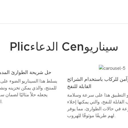
Plicالدعاء Cenسيناريو
حل شريحة الطوارئ المدم
آمن للركاب باستخدام الشرائح
يسلط هذا السيناريو الضوء على 
القابلة للنفخ
للمنتج، والذي يمكن تخزينه ونش
يجعله حلاً مثاليًا لضمان 
و التطبيق هذا على سرعة وسلامة
المواقف الحرجة.
القابلة للنفخ، والتي يمكنها إخلاء
ة في حالات الطوارئ، مما يوفر
لهم طريقًا موثوقًا للهروب.