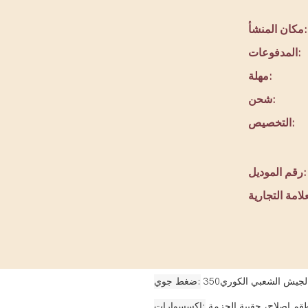
مكان المنشأ:
المدفوعات:
مهلة:
شحن:
التخصيص:
رقم الموديل:
لجيش الشعبي الكوري350
ضغط جوي
قم إصلاح، حقيبة الحزمة
إكسسوارات