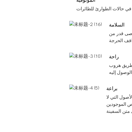
السلامة
قصى قدر من
راحة
 طريق هروب
براعة
لأصول التي لا
اص الموجودين