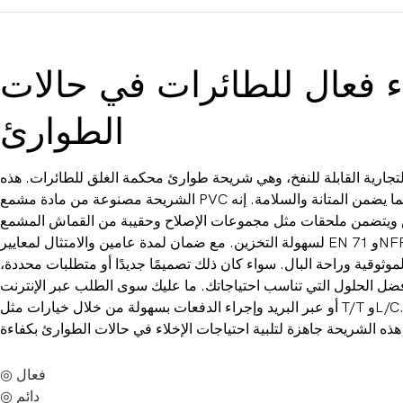
ء فعال للطائرات في حالات
الطوارئ
تجارية القابلة للنفخ، وهي شريحة طوارئ محكمة الغلق للطائرات. هذه
الشريحة مصنوعة من مادة مشمع PVC عالية الجودة مقاس 0.6 مم، مما يضمن المتانة والسلامة. إنه
تضمن ملحقات مثل مجموعات الإصلاح وحقيبة من القماش المشمع PVC
لسهولة التخزين. مع ضمان لمدة عامين والامتثال لمعايير EN 71 وNFPA 701 وASTM، تضمن شريحة
لموثوقية وراحة البال. سواء كان ذلك تصميمًا جديدًا أو متطلبات محددة،
فضل الحلول التي تناسب احتياجاتك. ما عليك سوى الطلب عبر الإنترنت
أو عبر البريد وإجراء الدفعات بسهولة من خلال خيارات مثل T/T وL/C. مع وقت إنتاج قصير يبلغ 7 أيام
◎ فعال
◎ دائم