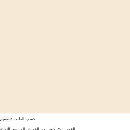
حسب الطلب
تصميم
كيس من القماش المشمع PVC القوي
التعبئة