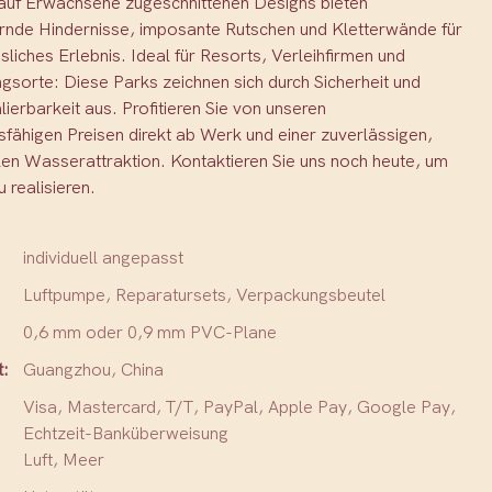
auf Erwachsene zugeschnittenen Designs bieten
rnde Hindernisse, imposante Rutschen und Kletterwände für
sliches Erlebnis. Ideal für Resorts, Verleihfirmen und
gsorte: Diese Parks zeichnen sich durch Sicherheit und
lierbarkeit aus. Profitieren Sie von unseren
fähigen Preisen direkt ab Werk und einer zuverlässigen,
len Wasserattraktion. Kontaktieren Sie uns noch heute, um
u realisieren.
individuell angepasst
Luftpumpe, Reparatursets, Verpackungsbeutel
0,6 mm oder 0,9 mm PVC-Plane
t:
Guangzhou, China
Visa, Mastercard, T/T, PayPal, Apple Pay, Google Pay,
Echtzeit-Banküberweisung
Luft, Meer