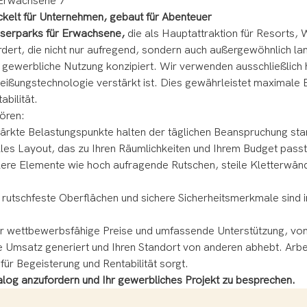
kelt für Unternehmen, gebaut für Abenteuer
serparks für Erwachsene,
die als Hauptattraktion für Resorts
ert, die nicht nur aufregend, sondern auch außergewöhnlich lang
 gewerbliche Nutzung konzipiert. Wir verwenden ausschließlich h
ißungstechnologie verstärkt ist. Dies gewährleistet maximale 
bilität.
ören:
tärkte Belastungspunkte halten der täglichen Beanspruchung sta
uelles Layout, das zu Ihren Räumlichkeiten und Ihrem Budget pas
ere Elemente wie hoch aufragende Rutschen, steile Kletterwänd
tschfeste Oberflächen und sichere Sicherheitsmerkmale sind in 
 wir wettbewerbsfähige Preise und umfassende Unterstützung, vo
 die Umsatz generiert und Ihren Standort von anderen abhebt. Ar
für Begeisterung und Rentabilität sorgt.
alog anzufordern und Ihr gewerbliches Projekt zu besprechen.