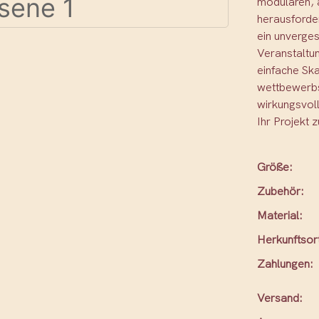
modularen, 
herausforde
ein unverges
Veranstaltun
einfache Ska
wettbewerbs
wirkungsvol
Ihr Projekt z
Größe:
Zubehör:
Material:
Herkunftsor
Zahlungen:
Versand: