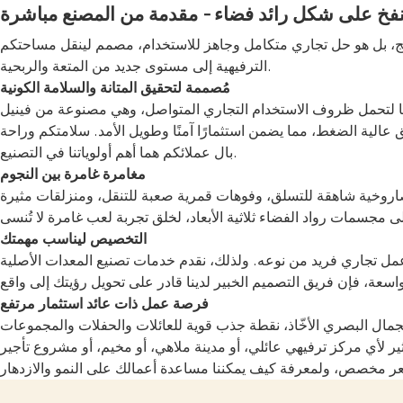
نفخ على شكل رائد فضاء - مقدمة من المصنع مباشرة
ج، بل هو حل تجاري متكامل وجاهز للاستخدام، مصمم لينقل مساحتكم
الترفيهية إلى مستوى جديد من المتعة والربحية.
مُصممة لتحقيق المتانة والسلامة الكونية
تجاري المتواصل، وهي مصنوعة من فينيل PVC عالي الجودة، بوزن 18 أونصة، خالٍ من الرصاص، ومقاوم للحريق (معتمد وفقًا لمعايير EN71/ASTM)،
الية الضغط، مما يضمن استثمارًا آمنًا وطويل الأمد. سلامتكم وراحة
بال عملائكم هما أهم أولوياتنا في التصنيع.
مغامرة غامرة بين النجوم
 صاروخية شاهقة للتسلق، وفوهات قمرية صعبة للتنقل، ومنزلقات مثيرة
التخصيص ليناسب مهمتك
. ولذلك، نقدم خدمات تصنيع المعدات الأصلية (OEM/ODM) كاملة. خصّص التصميم والحجم ونظام الألوان، بل وأضف شعار شركتك أو علامتك التجارية لجعل هذه
فرصة عمل ذات عائد استثمار مرتفع
الجمال البصري الأخّاذ، نقطة جذب قوية للعائلات والحفلات والمجموعات