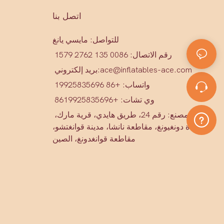
اتصل بنا
للتواصل: مايسي يانغ
رقم الاتصال: 0086 135 2762 1579
ace@inflatables-ace.com
بريد إلكتروني:
واتساب: +86 19925835696
وي تشات: +86
19925835696
عنوان المصنع: رقم 24، طريق هايدي، قرية مارك،
بلدة دونغيونغ، مقاطعة نانشا، مدينة قوانغتشو،
مقاطعة قوانغدونغ، الصين