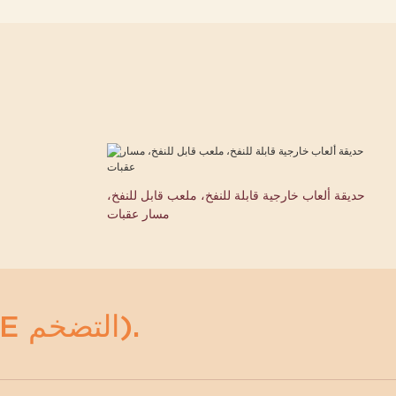
حديقة ألعاب خارجية قابلة للنفخ، ملعب قابل للنفخ،
مسار عقبات
أي مضخمات (ACE التضخم).