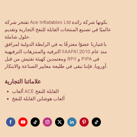
تفتخر شركة Ace Inflatables Ltd بكونها شركة رائدة
عالميًا في تصنيع المنتجات القابلة للنفخ التجارية وتقديم
حلول شاملة.
باعتبارنا عضوًا معترفًا به في الرابطة الدولية لمرافق
الترفيه والمنتزهات الترفيهية (IAAPA) منذ عام 2010
ومعتمدين كهيئة تفتيش من قبل RPII و PIPA في
أوروبا، فإننا نبقى في طليعة معايير الصناعة والابتكار.
علاماتنا التجارية
ألعاب ACE القابلة للنفخ
ألعاب هوشاين القابلة للنفخ