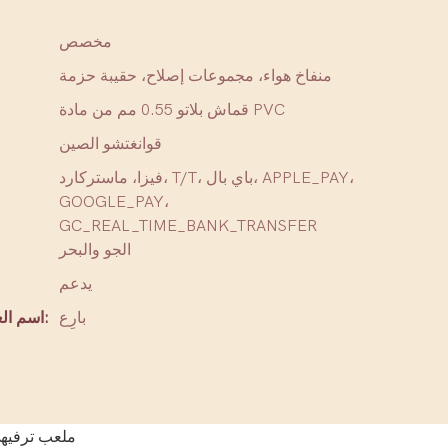
مخصص
منفاخ هواء، مجموعات إصلاح، حقيبة حزمة
قماش بلاتو 0.55 مم من مادة PVC
قوانغتشو الصين
فيزا، ماستركارد، T/T، باي بال، APPLE_PAY،
GOOGLE_PAY،
GC_REAL_TIME_BANK_TRANSFER
الجو والبحر
يدعم
بارِع
اسم العلامة التجارية: