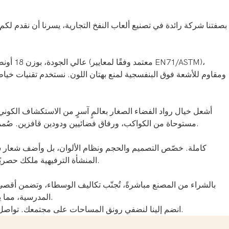
بصفتنا شركة رائدة في تصنيع ألعاب النفخ التجارية، يسرنا أن نقدم لكم
ومقاوم للأشعة فوق البنفسجية لمنع بهتان اللون. نستخدم تقنيات خياط
أشعل خيال رواد الفضاء الصغار بعالمٍ آسرٍ من الاستكشاف الكون
مستوحاة من الكواكب، ورفاق فضائيين ودودين قافزين. صُممت كل تفصيلة، من الطباعة الرقمية النابضة بالحياة للمجرات البعيدة إلى مجسمات رواد الفضاء ثلاثية الأبعاد، لخلق تجربة لعب غامرة لا تُنسى.
المنشأة الترفيهية ملكك حصريًا. سواء كنت بحاجة إلى وحدة صغيرة لمركز داخلي أو مساحة خارجية واسعة، فإن فريق التصميم الخبير لدينا قادر على تحويل رؤيتك إلى واقع.
بالشراء من المصنع مباشرةً، تُجنّب تكاليف الوسطاء، وتضمن أقصى عا
المدرسية، مما يضمن إقبالًا كبيرًا وتكرارًا للزيارات. إنها إضافة سهلة الصيانة وعالية التأثير لأي مركز ترفيهي عائلي، أو مدينة ملاهي، أو مخيم، أو مشروع تأجير.
انضم إلينا لنضفي رونق المساحات على مجتمعك. تواصل مع فريق المبيعات لدينا اليوم للحصول على كتالوج مفصل، وعرض سعر مخصص، ولمعرفة كيف يمكننا مساعدة أعمالك على النمو والازدهار.