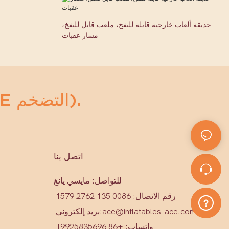
حديقة ألعاب خارجية قابلة للنفخ، ملعب قابل للنفخ،
مسار عقبات
أي مضخمات (ACE التضخم).
اتصل بنا
للتواصل: مايسي يانغ
رقم الاتصال: 0086 135 2762 1579
ace@inflatables-ace.com
بريد إلكتروني:
واتساب: +86 19925835696