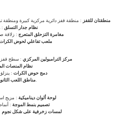
منطقتان للقفز
: منطقة قفز دائرية مركزية كبيرة ومنطقة 
نظام جدار التسلق
: 
مغامرة التزحلق المتعرج
: زلاقة ص
ملعب تفاعلي لحوض الكرات
مركز الترامبولين المركزي
: سطح قفز أ
نظام المنصات الم
دمج حوض الكرات
: ينزلق
: مناطق أصغر تناسب مختلف الفئات العمرية وتفضيلات الأنشطة.
مناطق اللعب الثانوي
لوحة ألوان ديناميكية
: مزيج اس
تصميم بنمط الموجة
: أنماط
لمسات زخرفية على شكل نجوم
: