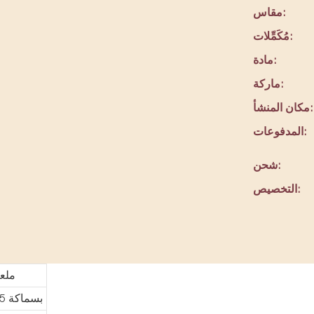
مقاس:
مُكَمِّلات:
مادة:
ماركة:
مكان المنشأ:
المدفوعات:
شحن:
التخصيص:
ملعب
قماش مشمع من مادة PVC من نوع Plato بسماكة 0.55 مم