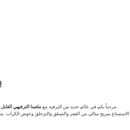
ملعب ألعاب المغامرات الترفيهية القابل للنفخ - حيث ت
مرحباً بكم في عالم جديد من الترفيه مع
ملعبنا الترفيهي القابل
الاستمتاع بمزيج مثالي من القفز والتسلق والتزحلق وحوض الكرات. يتمي