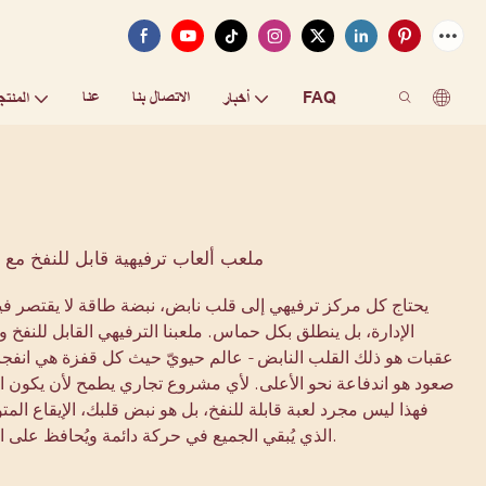
FAQ
الاتصال بنا
عنا
أخبار
المنتج
ملعب ألعاب ترفيهية قابل للنفخ مع
يحتاج كل مركز ترفيهي إلى قلب نابض، نبضة طاقة لا يقتصر في
الإدارة، بل ينطلق بكل حماس. ملعبنا الترفيهي القابل للنفخ والم
عقبات هو ذلك القلب النابض - عالم حيويّ حيث كل قفزة هي انفج
صعود هو اندفاعة نحو الأعلى. لأي مشروع تجاري يطمح لأن يكون ال
فهذا ليس مجرد لعبة قابلة للنفخ، بل هو نبض قلبك، الإيقاع المت
الذي يُبقي الجميع في حركة دائمة ويُحافظ على الحماس متقدًا.