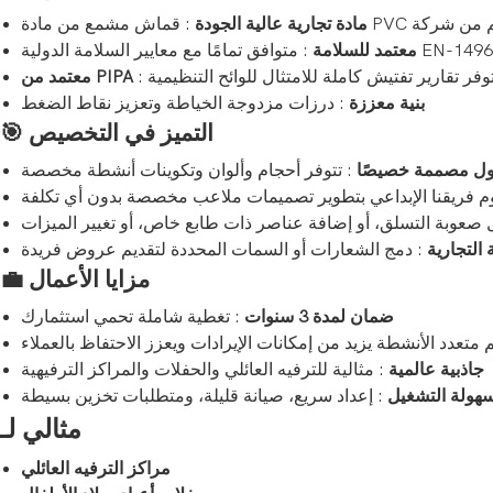
مادة تجارية عالية الجودة
فق تمامًا مع معايير السلامة الدولية EN-14960
معتمد للسلامة
تتوفر تقارير تفتيش كاملة للامتثال للوائح التنظيمية
معتمد من PIPA
بنية معززة
: درزات مزدوجة الخياطة وتعزيز نقاط الضغط
التميز في التخصيص
🎯
ل مصممة خصيصًا
: تتوفر أحجام وألوان وتكوينات أنشطة مخصصة
م فريقنا الإبداعي بتطوير تصميمات ملاعب مخصصة بدون أي تكلفة
 التجارية
مزايا الأعمال
💼
ضمان لمدة 3 سنوات
: تغطية شاملة تحمي استثمارك
متعدد الأنشطة يزيد من إمكانات الإيرادات ويعزز الاحتفاظ بالعملاء
جاذبية عالمية
: مثالية للترفيه العائلي والحفلات والمراكز الترفيهية
هولة التشغيل
: إعداد سريع، صيانة قليلة، ومتطلبات تخزين بسيطة
مثالي لـ
مراكز الترفيه العائلي