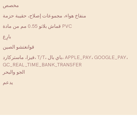
مخصص
منفاخ هواء، مجموعات إصلاح، حقيبة حزمة
قماش بلاتو 0.55 مم من مادة PVC
بارِع
قوانغتشو الصين
فيزا، ماستركارد، T/T، باي بال، APPLE_PAY، GOOGLE_PAY،
GC_REAL_TIME_BANK_TRANSFER
الجو والبحر
يدعم