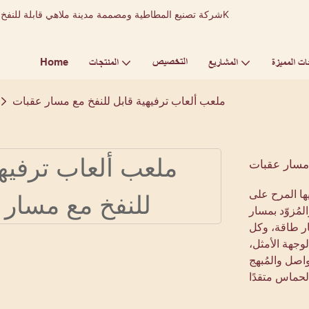
التخصيص
Home
ات المميزة
المشاريع
المنتجات
ملعب ألعاب ترفيهية قابل للنفخ مع مسار عقبات
 مسار عقبات
ها المرح على
ُزوّد ​​بمسار
ار طاقة، وكل
وجهة الأمثل،
واصل والمُبهج