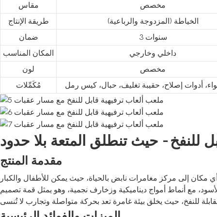
مخصص
مقاس
الخياطة (المزدوجة والرباعية)
طريقة الإنتاج
3 سنوات
ضمان
داخلي وخارجي
المكان المناسب
مخصص
لون
واء، أدوات إصلاح، حقيبة تغليف، حبال، كيس رمل
مُكَمِّلات
مقدمة المنتج
 أي مكان إلى مركز مغامرات نابض بالحياة، حيث يمكن للأطفال والكبار
الأسود، مع أنماط أمواج ديناميكية وزخارف نجمية، وهو يمثل قمة تصميم
الميزات والفوائد الرئيسية