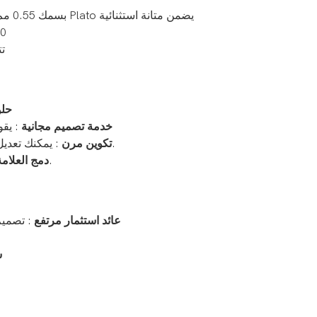
: قماش مشمع من مادة PVC بسمك 0.55 مم من شركة Plato يضمن متانة استثنائية
: متوا
: 
حلو
خدمة تصميم مجانية
: يقو
: يمكنك تعديل صعوبة التسلق، أو إضافة عناصر ذات طابع خاص، أو تغيير الميزات.
تكوين مرن
: دمج الشعارات أو السمات المحددة لتقديم عروض فريدة.
دمج العلامة
عائد استثمار مرتفع
: تصميم 
س