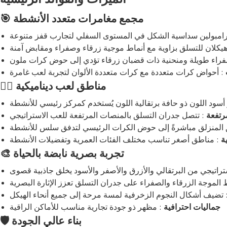
مجمع مغامرات متعدد الأنشطة
🎯
ترامبولين سداسية الشكل في المستوى السفلي لتجارب قفز متنوعة
هيكلان للتسلق بزاوية مع أنماط موجية زرقاء وصفراء ومقابض آمنة
فراء طويلة ومنحنية ذات قضبان زرقاء تؤدي إلى حوض كرات ملون
: أحواض كرات متعددة مع كرات متعددة الألوان لتجربة لعب غامرة
مناطق لعب ديناميكية
🏃‍♂️
سود اللون ذو حافة برتقالية اللون يُستخدم كمركز رئيسي للأنشطة
رتفعة
: تتصل جدران التسلق بالمنصات المرتفعة للعب الاستراتيجي
 المنزلق مباشرةً إلى حوض الكرات الرئيسي لتدفق سلس للأنشطة
ة
تجربة بصرية نابضة بالحياة
🎨
تراتيجي من البرتقالي والأزرق والأصفر والأسود يخلق جاذبية قصوى
 الموجة الزرقاء والصفراء على جدران التسلق تعزز الإثارة البصرية
 تضيف أشكال النجوم الزخرفية لمسة مرحة إلى جميع أنحاء الهيكل
جماليات احترافية
: مظهر ذو جودة تجارية مناسب للأماكن الراقية
بناء عالي الجودة
🛡️