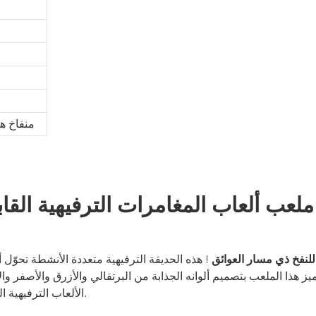
منفاخ ه
نطلق المتعة بلا حدود!
 للنفخ ذي مسار العوائق
! هذه الحديقة الترفيهية متعددة الأنشطة تحوّل
ز هذا الملعب بتصميم ألوانه الجذابة من البرتقالي والأزرق والأصفر و
الألعاب الترفيهية القابلة للنفخ، حيث يخلق بيئة غامرة تعد بحركة متواصلة وتجارب لا تُنسى.