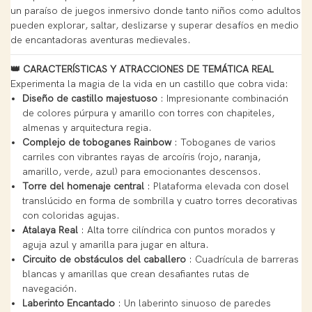
un paraíso de juegos inmersivo donde tanto niños como adultos
pueden explorar, saltar, deslizarse y superar desafíos en medio
de encantadoras aventuras medievales.
👑 CARACTERÍSTICAS Y ATRACCIONES DE TEMÁTICA REAL
Experimenta la magia de la vida en un castillo que cobra vida:
Diseño de castillo majestuoso
: Impresionante combinación
de colores púrpura y amarillo con torres con chapiteles,
almenas y arquitectura regia.
Complejo de toboganes Rainbow
: Toboganes de varios
carriles con vibrantes rayas de arcoíris (rojo, naranja,
amarillo, verde, azul) para emocionantes descensos.
Torre del homenaje central
: Plataforma elevada con dosel
translúcido en forma de sombrilla y cuatro torres decorativas
con coloridas agujas.
Atalaya Real
: Alta torre cilíndrica con puntos morados y
aguja azul y amarilla para jugar en altura.
Circuito de obstáculos del caballero
: Cuadrícula de barreras
blancas y amarillas que crean desafiantes rutas de
navegación.
Laberinto Encantado
: Un laberinto sinuoso de paredes