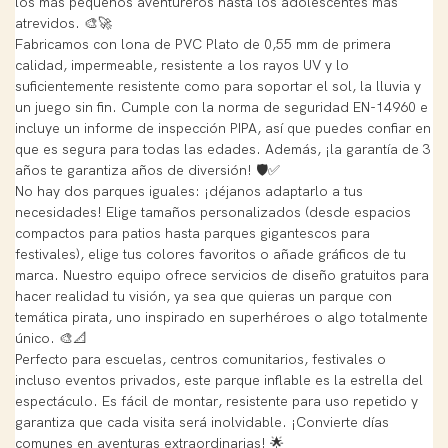
los más pequeños aventureros hasta los adolescentes más
atrevidos. 🎨🚀
Fabricamos con lona de PVC Plato de 0,55 mm de primera
calidad, impermeable, resistente a los rayos UV y lo
suficientemente resistente como para soportar el sol, la lluvia y
un juego sin fin. Cumple con la norma de seguridad EN-14960 e
incluye un informe de inspección PIPA, así que puedes confiar en
que es segura para todas las edades. Además, ¡la garantía de 3
años te garantiza años de diversión! 🛡️✅
No hay dos parques iguales: ¡déjanos adaptarlo a tus
necesidades! Elige tamaños personalizados (desde espacios
compactos para patios hasta parques gigantescos para
festivales), elige tus colores favoritos o añade gráficos de tu
marca. Nuestro equipo ofrece servicios de diseño gratuitos para
hacer realidad tu visión, ya sea que quieras un parque con
temática pirata, uno inspirado en superhéroes o algo totalmente
único. 🎨📐
Perfecto para escuelas, centros comunitarios, festivales o
incluso eventos privados, este parque inflable es la estrella del
espectáculo. Es fácil de montar, resistente para uso repetido y
garantiza que cada visita será inolvidable. ¡Convierte días
comunes en aventuras extraordinarias! 🌟