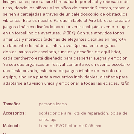
Imagina un espacio al aire libre bañado por el sol y rebosante de
risas, donde los niños (¡y los niños de corazón!) corren, trepan y
se ríen a carcajadas a través de un caleidoscopio de obstáculos
vibrantes. Este es nuestro Parque Inflable al Aire Libre, un área de
juegos dinámica diseñada para convertir cualquier evento o lugar
en un torbellino de aventuras. 🎉🏃‍♂️💨 Con sus atrevidos tonos
amarillos y morados (además de elegantes detalles en negro) y
un laberinto de módulos interactivos (piensa en toboganes
dobles, muros de escalada, túneles y desafíos de equilibrio),
cada centímetro está diseñado para despertar alegría y emoción.
Ya sea que organices un festival comunitario, un evento escolar o
una fiesta privada, este área de juegos inflable no es solo un
equipo, sino una puerta a recuerdos inolvidables, diseñada para
adaptarse a tu visión única y emocionar a todas las edades. 🎨🚀
Tamaño:
personalizado
Accesorios:
soplador de aire, kits de reparación, bolsa de
embalaje
Material:
Lona de PVC Platón de 0,55 mm