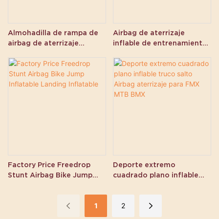
Almohadilla de rampa de
Airbag de aterrizaje
airbag de aterrizaje
inflable de entrenamiento
inflable para parques de
para FMX MTB BMX Sport
bicicletas inclinados de
acrobacias de estilo libre
Factory Price Freedrop
Deporte extremo
Stunt Airbag Bike Jump
cuadrado plano inflable
Inflatable Landing
truco salto Airbag
Inflatable
aterrizaje para FMX MTB
1
2
BMX