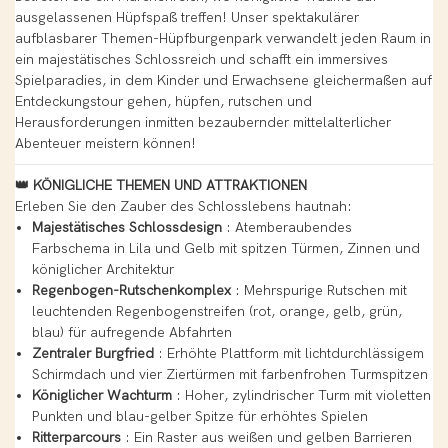
ausgelassenen Hüpfspaß treffen! Unser spektakulärer
aufblasbarer Themen-Hüpfburgenpark verwandelt jeden Raum in
ein majestätisches Schlossreich und schafft ein immersives
Spielparadies, in dem Kinder und Erwachsene gleichermaßen auf
Entdeckungstour gehen, hüpfen, rutschen und
Herausforderungen inmitten bezaubernder mittelalterlicher
Abenteuer meistern können!
👑 KÖNIGLICHE THEMEN UND ATTRAKTIONEN
Erleben Sie den Zauber des Schlosslebens hautnah:
Majestätisches Schlossdesign
: Atemberaubendes
Farbschema in Lila und Gelb mit spitzen Türmen, Zinnen und
königlicher Architektur
Regenbogen-Rutschenkomplex
: Mehrspurige Rutschen mit
leuchtenden Regenbogenstreifen (rot, orange, gelb, grün,
blau) für aufregende Abfahrten
Zentraler Burgfried
: Erhöhte Plattform mit lichtdurchlässigem
Schirmdach und vier Ziertürmen mit farbenfrohen Turmspitzen
Königlicher Wachturm
: Hoher, zylindrischer Turm mit violetten
Punkten und blau-gelber Spitze für erhöhtes Spielen
Ritterparcours
: Ein Raster aus weißen und gelben Barrieren