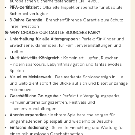
europäischen Sicherheitsstandards EN-14960.
PIPA-zertifiziert
: Offizielle Inspektionsberichte für absolute
Sicherheit verfügbar
3 Jahre Garantie
: Branchenführende Garantie zum Schutz
Ihrer Investition
🎯 WHY CHOOSE OUR CASTLE BOUNCERS PARK?
Unterhaltung für alle Altersgruppen
: Perfekt für Kinder und
Erwachsene, daher ideal für Familienveranstaltungen und
Treffen.
Multi-Aktivitäts-Königreich
: Kombiniert Hüpfen, Rutschen,
Hindernisparcours, Labyrinthnavigation und fantasievolles
Spielen
Visuelles Meisterwerk
: Das markante Schlossdesign in Lila
und Gelb zieht sofort die Blicke auf sich und bietet unzählige
Fotomotive.
Geschäftliche Goldgrube
: Perfekt für Vergnügungsparks,
Familienunterhaltungszentren, Festivals und
Themenveranstaltungen
Abenteuerparadies
: Mehrere Spielbereiche sorgen für
langanhaltenden Spielspaß und wiederholte Besuche
Einfache Bedienung
: Schnelle Einrichtung und Wartung für
einen reibungslosen Geschäftsbetrieb