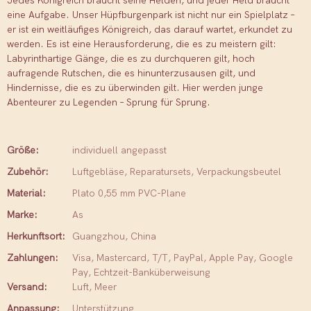
Jedes Königreich braucht seine Helden, und jeder Held braucht
eine Aufgabe. Unser Hüpfburgenpark ist nicht nur ein Spielplatz –
er ist ein weitläufiges Königreich, das darauf wartet, erkundet zu
werden. Es ist eine Herausforderung, die es zu meistern gilt:
Labyrinthartige Gänge, die es zu durchqueren gilt, hoch
aufragende Rutschen, die es hinunterzusausen gilt, und
Hindernisse, die es zu überwinden gilt. Hier werden junge
Abenteurer zu Legenden – Sprung für Sprung.
Größe:
individuell angepasst
Zubehör:
Luftgebläse, Reparatursets, Verpackungsbeutel
Material:
Plato 0,55 mm PVC-Plane
Marke:
As
Herkunftsort:
Guangzhou, China
Zahlungen:
Visa, Mastercard, T/T, PayPal, Apple Pay, Google
Pay, Echtzeit-Banküberweisung
Versand:
Luft, Meer
Anpassung:
Unterstützung