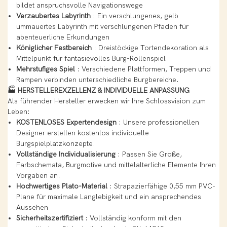
bildet anspruchsvolle Navigationswege
Verzaubertes Labyrinth
: Ein verschlungenes, gelb
ummauertes Labyrinth mit verschlungenen Pfaden für
abenteuerliche Erkundungen
Königlicher Festbereich
: Dreistöckige Tortendekoration als
Mittelpunkt für fantasievolles Burg-Rollenspiel
Mehrstufiges Spiel
: Verschiedene Plattformen, Treppen und
Rampen verbinden unterschiedliche Burgbereiche.
🏭 HERSTELLEREXZELLENZ & INDIVIDUELLE ANPASSUNG
Als führender Hersteller erwecken wir Ihre Schlossvision zum
Leben:
KOSTENLOSES Expertendesign
: Unsere professionellen
Designer erstellen kostenlos individuelle
Burgspielplatzkonzepte.
Vollständige Individualisierung
: Passen Sie Größe,
Farbschemata, Burgmotive und mittelalterliche Elemente Ihren
Vorgaben an.
Hochwertiges Plato-Material
: Strapazierfähige 0,55 mm PVC-
Plane für maximale Langlebigkeit und ein ansprechendes
Aussehen
Sicherheitszertifiziert
: Vollständig konform mit den