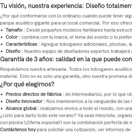
Tu visión, nuestra experiencia: Diseño totalmen
¿Por qué conformarse con lo ordinario cuando puede tener alg
parque acuático gigante para un local comercial. Por eso ofr
Tamaño
: Desde pequeños modelos familiares hasta estruct
Color
: combina con tu marca, el tema del evento o tu prefere
Características
: Agregue toboganes adicionales, piscinas, á
Diseño
: Nuestro equipo de diseñadores expertos trabajará
Garantía de 3 años: calidad en la que puede con
Respaldamos nuestra artesanía. Todos los toboganes acuáticos
material. Esto no es solo una garantía, sino nuestra promesa d
¿Por qué elegirnos?
Precios directos de fábrica
: sin intermediarios, por lo que o
Diseño innovador
: Nos mantenemos a la vanguardia de las 
Alcance global
: realizamos envíos a todo el mundo, con una
¿Listo para darlo todo este verano? Ya seas minorista, organiza
con piscina (¡Oferta especial!) son la combinación perfecta de
Contáctenos hoy
para solicitar una cotización, ver informes d