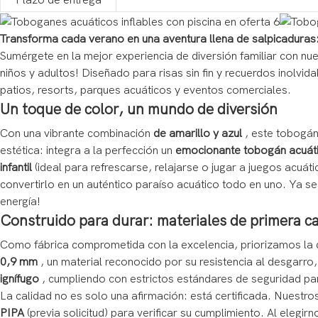
Plazo de entrega
Transforma cada verano en una aventura llena de salpicaduras:
Sumérgete en la mejor experiencia de diversión familiar con nu
niños y adultos! Diseñado para risas sin fin y recuerdos inolvid
patios, resorts, parques acuáticos y eventos comerciales.
Un toque de color, un mundo de diversión
Con una vibrante combinación
de amarillo y azul
, este tobogán 
estética: integra a la perfección un
emocionante tobogán acuát
infantil
(ideal para refrescarse, relajarse o jugar a juegos acuá
convertirlo en un auténtico paraíso acuático todo en uno. Ya se
energía!
Construido para durar: materiales de primera ca
Como fábrica comprometida con la excelencia, priorizamos la 
0,9 mm
, un material reconocido por su resistencia al desgarro
ignífugo
, cumpliendo con estrictos estándares de seguridad par
La calidad no es solo una afirmación: está certificada. Nuestr
PIPA
(previa solicitud) para verificar su cumplimiento. Al elegi