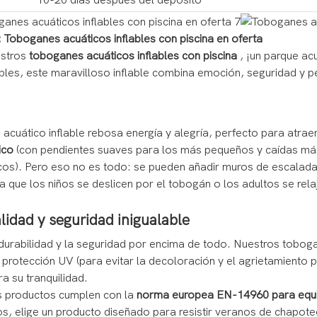
10-20 días después del depósito
 Toboganes acuáticos inflables con piscina en oferta
estros
toboganes acuáticos inflables con piscina
, ¡un parque ac
ables, este maravilloso inflable combina emoción, seguridad y pe
acuático inflable rebosa energía y alegría, perfecto para atraer 
ico
(con pendientes suaves para los más pequeños y caídas más
ticos). Pero eso no es todo: se pueden añadir muros de escalad
a que los niños se deslicen por el tobogán o los adultos se rela
lidad y seguridad inigualable
durabilidad y la seguridad por encima de todo. Nuestros tobog
, protección UV (para evitar la decoloración y el agrietamiento
a su tranquilidad.
os productos cumplen con la
norma europea EN-14960 para equip
rnos, elige un producto diseñado para resistir veranos de chapote