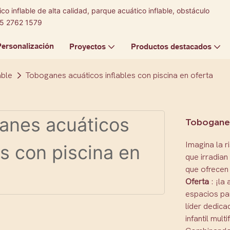
co inflable de alta calidad, parque acuático inflable, obstáculo
5 2762 1579
Personalización
Proyectos
Productos destacados
able
Toboganes acuáticos inflables con piscina en oferta
Toboganes
Imagina la r
que irradian
que ofrecen
Oferta
: ¡la
espacios pa
líder dedic
infantil mul