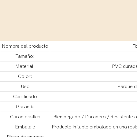
Nombre del producto
To
Tamaño:
Material:
PVC durader
Color:
Uso
Parque de
Certificado
Garantía
Característica
Bien pegado / Duradero / Resistente al
Embalaje
Producto inflable embalado en una res