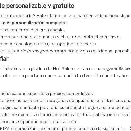
te personalizable y gratuito
o extraordinario? Entendemos que cada cliente tiene necesidad
ecemos
personalización completa
:
uras comerciales a gran escala.
ncia personal: ¡el amarillo y el azul son solo el comienzo!
reas de escalada o incluso logotipos de marca.
 con usted
de forma gratuita
para darle vida a sus ideas, garant
fiar
 inflables con piscina de Hot Sale cuentan con una
garantía de
e ofrecer un producto que mantendrá la diversión durante años.
btiene calidad superior a precios competitivos.
tendencias para crear toboganes de agua que sean tan funciona
 logística confiable para que su producto llegue a usted de ma
dor de eventos o familia que busca disfrutar al máximo de la di
 emoción, seguridad y personalización.
e PIPA o comenzar a diseñar el parque acuático de sus sueños. ¡