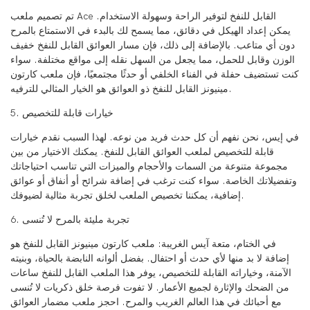
تم تصميم ملعب Ace القابل للنفخ لتوفير الراحة وسهولة الاستخدام.
يمكن إعداد الهيكل في دقائق، مما يسمح لك بالبدء في الاستمتاع بالمرح
دون أي متاعب. بالإضافة إلى ذلك، فإن مسار العوائق القابل للنفخ خفيف
الوزن وقابل للحمل، مما يجعل من السهل نقله إلى مواقع مختلفة. سواء
كنت تستضيف حفلة في الفناء الخلفي أو حدثًا مجتمعيًا، فإن ملعب كارتون
مينيونز القابل للنفخ ذو العوائق هو الخيار المثالي للترفيه.
5. خيارات قابلة للتخصيص
في إيس، نحن نفهم أن كل حدث فريد من نوعه. لهذا السبب نقدم خيارات
قابلة للتخصيص لملعب العوائق القابل للنفخ. يمكنك الاختيار من بين
مجموعة متنوعة من السمات والأحجام والميزات التي تناسب احتياجاتك
وتفضيلاتك الخاصة. سواء كنت ترغب في إضافة شرائح أو أنفاق أو عوائق
إضافية، يمكننا تخصيص الملعب لخلق تجربة مثالية لضيوفك.
6. تجربة مليئة بالمرح لا تُنسى
في الختام، متعة آيس الغريبة: ملعب كارتون مينيونز القابل للنفخ هو
إضافة لا بد منها لأي حدث أو احتفال. بفضل ألوانه النابضة بالحياة، وبنيته
الآمنة، وخياراته القابلة للتخصيص، يوفر هذا الملعب القابل للنفخ ساعات
من الضحك والإثارة لجميع الأعمار. لا تفوت فرصة خلق ذكريات لا تُنسى
مع أحبائك في هذا العالم الغريب والمرح. احجز ملعب مضمار العوائق