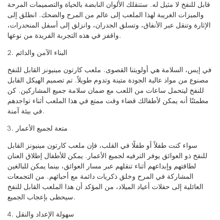
قابل للنفخ لا مثيل له. ستنقلك الألوان النابضة بالحياة والتصميمات المرحة
والميزات الغريبة لهذا الملعب إلى عالم من المرح والضحك. انطلق إلى
الإثارة وتنقل عبر الأنفاق، وتسلق الجدران، وانزلق إلى أسفل المنحدرات،
واقفز في هذه التجربة الفريدة من نوعها.
2. البناء الآمن والدائم
في إيس، السلامة هي أولويتنا القصوى. ملعب كارتون مينيونز القابل للنفخ
مصنوع من مواد عالية الجودة متينة وتدوم طويلاً. تم تصميم الهيكل القابل
للنفخ ليتحمل ساعات من اللعب مع ضمان سلامة جميع المشاركين. كن
مطمئنًا أنه يمكن لأطفالك قضاء وقت ممتع في هذا الملعب أثناء تواجدهم
في بيئة آمنة.
3. متعة لجميع الأعمار
سواء كنت طفلاً أو طفلًا في القلب، فإن ملعب كارتون مينيونز القابل
للنفخ ذو العوائق يوفر الترفيه لجميع الأعمار. يمكن للأطفال إطلاق العنان
لطاقتهم وإبداعهم أثناء تنقلهم عبر مسار العوائق، بينما يمكن للبالغين
المشاركة في المرح وخلق ذكريات دائمة مع أحبائهم. من التجمعات
العائلية إلى حفلات أعياد الميلاد، من المؤكد أن هذا الملعب القابل للنفخ
سيحظى بإعجاب الجميع.
4. سهولة الإعداد والنقل