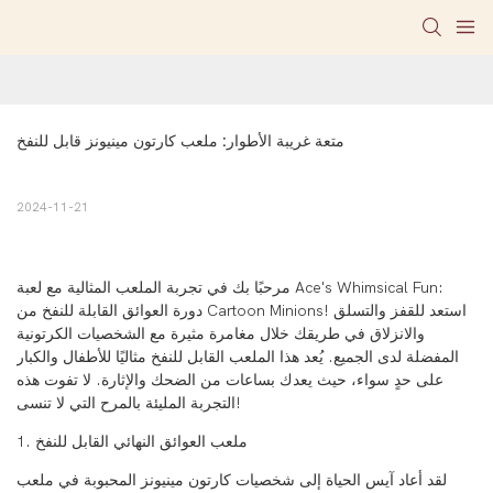
متعة غريبة الأطوار: ملعب كارتون مينيونز قابل للنفخ
2024-11-21
مرحبًا بك في تجربة الملعب المثالية مع لعبة Ace's Whimsical Fun:
دورة العوائق القابلة للنفخ من Cartoon Minions! استعد للقفز والتسلق
والانزلاق في طريقك خلال مغامرة مثيرة مع الشخصيات الكرتونية
المفضلة لدى الجميع. يُعد هذا الملعب القابل للنفخ مثاليًا للأطفال والكبار
على حدٍ سواء، حيث يعدك بساعات من الضحك والإثارة. لا تفوت هذه
التجربة المليئة بالمرح التي لا تنسى!
1. ملعب العوائق النهائي القابل للنفخ
لقد أعاد آيس الحياة إلى شخصيات كارتون مينيونز المحبوبة في ملعب