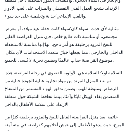
والإبحار في المياه الغادرة، واكتشاف الكنوز المخفية داخل منطقة
الارتداد. يشجع العمل الفني التفصيلي والميزات على لعب الأدوار
واللعب الإبداعي’جذابة وتعليمية على حد سواء.
مثالية لأي حدث: سواء كان’سواء كانت حفلة عيد ميلاد، أو معرض
مجتمعي، أو مناسبة ذات طابع خاص، فإن منزل القراصنة القابل
للنفخ المزود بزحليقة هو أمر ناجح. انها’إنها مناسبة للاستخدام
الداخلي والخارجي، مما يجعلها خيارًا متعدد الاستخدامات لأي مكان.
موضوع القراصنة جذاب عالميًا ويضمن تجربة لا تُنسى للجميع.
السلامة اولا: السلامة هي الأولوية القصوى في رحلة القراصنة هذه.
تم بناء المنزل المرتد من مواد تجارية عالية الجودة خالية من
الرصاص ومثبطة للهب. يضمن تدفق الهواء المستمر من المنفاخ
المتضمن بقاء الهيكل ثابتًا وآمنًا، بينما تحافظ الشبكة حول منطقة
الارتداد على سلامة الأطفال بالداخل.
خاتمة: يعد منزل القراصنة القابل للنفخ والمزود بزحليقة كنزًا من
المرح، حيث يدعو الأطفال إلى عيش أحلامهم كقراصنة في بيئة آمنة