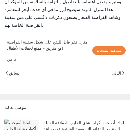
ومثيرة. بفضل اهتمامه بالتفاصيل والتزامه بالسلامة، من المؤكد أن
هذا المنزل المرتد سيصبح أبرز ما في أي حدث. أبحر للمغامرة
وشاهد القراصنة الصغار يصنعون ذكريات لا تُنسى على متن سفينة
القراصنة الخاصة بهم.
منزل قفز قابل للنفخ على شكل سفينة القراصنة
مع منزلق - ممتع لحفلات الأطفال!
مشاهدة المنتجات
$
من
التالي
السابق
موصى به لك
لماذا أصبحت أكواب شاي الحليب العملاقة القابلة
للنفخ من الدعائم التسويقية الشائعة في صناعة