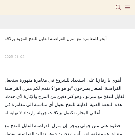
أبحر للمغامرة مع منزل القراصنة القابل للنفخ المزود بزلاقة
2025-01-02
أهوي يا رفاق! على استعداد للشروع في مغامرة متهورة ستجعل
القراصنة الصغار يصرخون “يو هو هو”؟ نقدم لكم منزل القراصنة
القابل للنفخ مع منزلق، وهو كنز دفين من المرح والإثارة لأي حدث.
هذه التحفة الفنية القابلة للنفخ تحول أي مناسبة إلى مغامرة في
أعالي البحار، تكتمل بزلاقات جريئة وارتداد لا نهاية له.
خطوة على متن جولي روجر: إن منزل القراصنة القابل للنفخ مع
منزلق هو منطقة لعب آسرة تجسد جوهر تقاليد القراصنة. بفضل