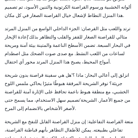
ألوانه الخشبية ورسوم القراصنة الكرتونية والتنين الأسود، تم تصميم
هذا المنزل النطاط لإشعال خيال القراصنة الصغار في كل مكان.
ترتد واللعب مثل القرصان: الجزء الداخلي الواسع من المنزل المرتد
مثالي للقراصنة الصغار للقفز والقلب والتظاهر بذلك’إعادة الإبحار
في البحار السبعة. تضمن الأسطح الناعمة والمتينة بيئة آمنة ومريحة
لساعات من اللعب النشط. مع صدى صوت الضحك مثل اصطدام
أمواج المحيط، يصبح هذا المنزل المرتد محور أي احتفال.
انزلق إلى أعالي البحار: ماذا ؟’هل هي سفينة قراصنة بدون شريحة
جريئة؟ توفر الشريحة المرفقة هبوطًا مثيرًا يحاكي ملمس اللوح
الخشبي، مع منطقة هبوط ناعمة تحافظ على الإثارة آمنة للقراصنة
من جميع الأعمار. الشريحة’تصميم سهل الاستخدام، مما يسمح حتى
لأصغر الأشخاص بالانضمام إلى المرح.
متعة القراصنة التفاعلية: إن منزل القراصنة القابل للنفخ مع الشريحة
تفاعلي بطبيعته. يمكن للأطفال التظاهر بأنهم قباطنة القراصنة،