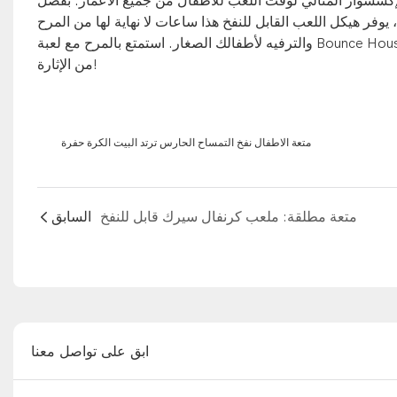
لإكسسوار المثالي لوقت اللعب للأطفال من جميع الأعمار. بفضل
 يوفر هيكل اللعب القابل للنفخ هذا ساعات لا نهاية لها من المرح
والترفيه لأطفالك الصغار. استمتع بالمرح مع لعبة Bounce House Ball Pit القابلة للنفخ للأطفال وشاهد وقت لعب طفلك يصل إلى آفاق جديدة
من الإثارة!
متعة الاطفال نفخ التمساح الحارس ترتد البيت الكرة حفرة
متعة مطلقة: ملعب كرنفال سيرك قابل للنفخ
السابق
ابق على تواصل معنا