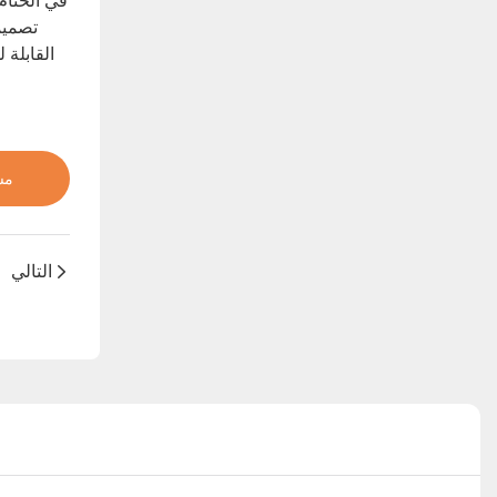
في الختام
تصميمه
مش
التالي