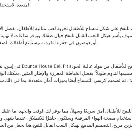
متعدد الاستخدامات والجذاب لهذا الحارس القابل للنفخ - سوف يشكرك أطفالك!
سوف يأسر هيكل اللعب القابل للنفخ خيال طفلك ويوفر ساعات لا نهاية ل
أو يغوصون في حفرة الكرة، سيستمتع أطفالك الصغار باللعب والاستكشاف في هيكل اللعب متعدد الاستخدامات هذا.
في إيس، نعطي الأولوي
ميمها لتدوم طويلاً. بفضل الخياطة المعززة والإطار المتين، يمكنك الو
ذا. تم تصميم كرسي التمساح أيضًا بميزات أمان متعددة، بما في ذل
استخدام مضخة الهواء المرفقة وستكون جاهزًا للانطلاق. عندما ينتهي 
زين مريح. التصميم المدمج لهيكل اللعب القابل للنفخ هذا يجعل من ال