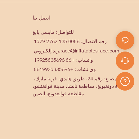
اتصل بنا
للتواصل: مايسي يانغ
رقم الاتصال: 0086 135 2762 1579
ace@inflatables-ace.com
بريد إلكتروني:
واتساب: +86 19925835696
وي تشات: +86
19925835696
عنوان المصنع: رقم 24، طريق هايدي، قرية مارك،
بلدة دونغيونغ، مقاطعة نانشا، مدينة قوانغتشو،
مقاطعة قوانغدونغ، الصين