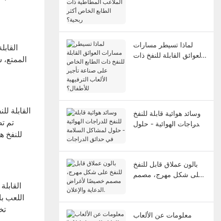
الملاعب المطاطية ذات
الطابع الخاص أكثر ربحية؟
لماذا تسيطر مسارات
العوائق القابلة للنفخ ذات
الممتع، 
الطابع الخاص على صناعة
تأجير الألعاب الترفيهية
للأطفال؟
وسائد هوائية قابلة للنفخ
تم تص
للدراجات الهوائية - حلول
لمشاكل السلامة في
للنفخ ه
حدائق الدراجات
بالون عملاق قابل للنفخ
على شكل مهرج، مصمم
خصيصًا لأغراض الدعاية
والإعلان.
اللعب ب
تخ
معلومات عن الألعاب