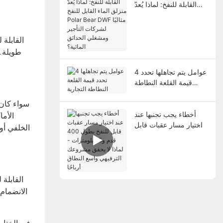
القابلة للنفخ: لماذا يُعدّ
منزلق الماء القابل للنفخ
Polar Bear DWF مثاليًا
لشركات التأجير ومشغلي
الحدائق المائية؟
طويلة. 
4 عوامل يتم تجاهلها تحدد
قيمة القلعة النطاطة
التجارية
سواء كان 
أخطاء يجب تجنبها عند
الأما
اختيار مسار عقبات قابل
الخلفي أو
للنفخ بطول 400 قدم و5
كيلومترات - لماذا لا يحقق
مشروعك الترفيهي واسع
النطاق أرباحًا
الانضمام