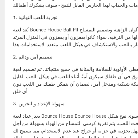
1. تجربة اللعب النهائية
تُعد لعبة Bounce House Ball Pit القابلة للنفخ على شكل تمساح للأطفال تجربة لعب مثالية للأطفال. بفضل الألوان الزاهية وتصميم التمساح
ها من الترفيه. سواء كانوا يقفزون أو يقفزون في المنزل المرتد
2. تصميم آمن ودائم
ة للسلامة والمتانة في جميع منتجاتنا. تم تصميم لعبة Bounce House Ball Pit القابلة للنفخ للأطفال من مواد عالية الجودة
ثوق في أن طفلك سيكون آمنًا أثناء اللعب في هيكل اللعب القابل
ك شبكة شبكية ومدخل آمن، لضمان أن يتمكن طفلك من اللعب دون
أي قلق.
3. سهولة الإعداد والتخزين
يعد إعداد لعبة Bounce House Bounce House القابلة للنفخ للأطفال أمرًا سريعًا وسهلاً، مما يوفر لك الوقت والجهد. ما عليك سوى نفخ هيكل
وقت اللعب، يتم تفريغ كرسي التمساح من الهواء بسهولة من أجل
سهل تخزينه في خزانة أو جراج عند عدم الاستخدام، مما يسمح لك