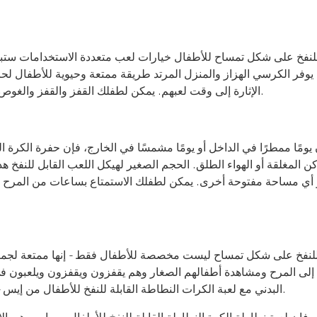
يوفر الكرسي الهزاز والمنزل المرتد طريقة ممتعة وحيوية للأطفال لحر
الإثارة إلى وقت لعبهم. يمكن لطفلك القفز والقفز والغوص في بحر من الكرات الملونة، مما يحفز خياله وإبداعه أثناء اللعب.
يومًا ممطرًا في الداخل أو يومًا مشمسًا في الخارج، فإن حفرة الكرة 
كن المغلقة أو الهواء الطلق. الحجم الصغير لهيكل اللعب القابل للنفخ هذا
 أي مساحة مفتوحة أخرى. يمكن لطفلك الاستمتاع بساعات من المرح 
 إلى المرح ومشاهدة أطفالهم الصغار وهم يقفزون ويقفزون ويلعبون في 
البدني مع لعبة الكرات النطاطة القابلة للنفخ للأطفال من إيس - وهي لعبة أساسية لوقت اللعب ستجلب الفرح والضحك لمنزلك.