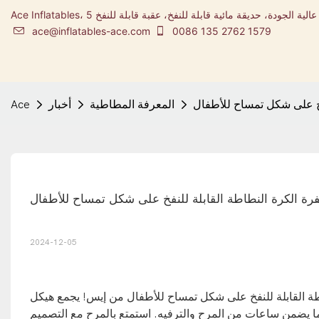
Ace Inflatables، شركة تصنيع المطاطية ومصممة مدينة ملاهي قابلة للنفخ عالية الجودة، حديقة مائية قابلة للنفخ، عقبة قابلة للنفخ 5K
ace@inflatables-ace.com
0086 135 2762 1579
فخ على شكل تمساح للأطفال
المعرفة المطاطية
أخبار
Ace
رة الكرة النطاطة القابلة للنفخ على شكل تمساح للأطفال
2024-12-05
اطة القابلة للنفخ على شكل تمساح للأطفال من إيس! يجمع هيكل
ما يضمن ساعات من المرح والترفيه. استمتع بالمرح مع التصميم