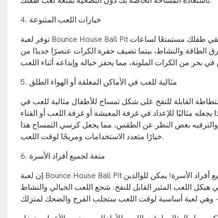
باستعادة المساحة الخاصة بك دون التضحية بمتعة لعب طفلك.
4. خيارات اللعب المتنوعة
توفر لعبة Bounce House Ball Pit القابلة للنفخ على شكل تمساح للأطفال خيارات لعب متعددة الاستخدامات ستبقي طفلك مستمتعًا لساعات
ق الطاقة والنشاط، بينما تضيف حفرة الكرات عنصرًا جديدًا من
5. مثالية للعب في الأماكن المغلقة أو الهواء الطلق
النطاطة القابلة للنفخ على شكل تمساح للأطفال مثالية للعب في
 يجعله مثاليًا للإعداد في غرفة المعيشة أو غرفة اللعب أو الفناء
والترفيه بغض النظر عن الطقس، مما يجعل كرسي التمساح هذا
خيارًا متعدد الاستخدامات ومريحًا لوقت اللعب.
6. متعة لجميع أفراد الأسرة
إن لعبة Bounce House Ball Pit القابلة للنفخ على شكل تمساح ليست مخصصة للأطفال فقط - إنها ممتعة لجميع أفراد الأسرة! يمكن للوالدين
هيكل اللعب المثير القابل للنفخ. شجع اللعب الخيالي والنشاط