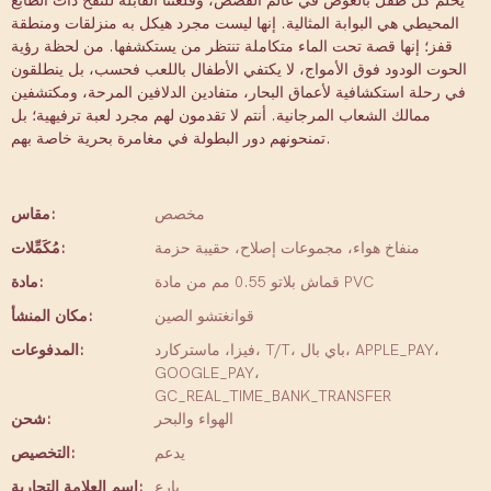
يحلم كل طفل بالغوص في عالم القصص، وقلعتنا القابلة للنفخ ذات الطابع
المحيطي هي البوابة المثالية. إنها ليست مجرد هيكل به منزلقات ومنطقة
قفز؛ إنها قصة تحت الماء متكاملة تنتظر من يستكشفها. من لحظة رؤية
الحوت الودود فوق الأمواج، لا يكتفي الأطفال باللعب فحسب، بل ينطلقون
في رحلة استكشافية لأعماق البحار، متفادين الدلافين المرحة، ومكتشفين
ممالك الشعاب المرجانية. أنتم لا تقدمون لهم مجرد لعبة ترفيهية؛ بل
تمنحونهم دور البطولة في مغامرة بحرية خاصة بهم.
مخصص
مقاس:
منفاخ هواء، مجموعات إصلاح، حقيبة حزمة
مُكَمِّلات:
قماش بلاتو 0.55 مم من مادة PVC
مادة:
قوانغتشو الصين
مكان المنشأ:
فيزا، ماستركارد، T/T، باي بال، APPLE_PAY،
المدفوعات:
GOOGLE_PAY،
GC_REAL_TIME_BANK_TRANSFER
الهواء والبحر
شحن:
يدعم
التخصيص:
بارِع
اسم العلامة التجارية: