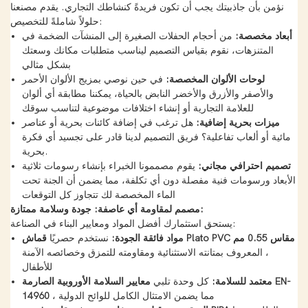
نؤمن بأن جاذبيتك يجب أن تكون فريدةً كنشاطك التجاري. يقدم مصنعنا
حلولاً شاملةً للتخصيص:
أبعاد مخصصة:
من أحجام الحفلات الصغيرة إلى المنشآت الضخمة في
المتنزهات، نقوم بقياس التصميم ليناسب متطلبات مكانك وسعتك
بشكل مثالي
لوحات الألوان المخصصة:
في حين نوصي بمزيج الألوان الأحمر
والأصفر والأزرق والأخضر النابض بالحياة، يمكننا مطابقة أي ألوان
للعلامة التجارية أو إنشاء اختلافات موضوعية لتناسب سوقك
ميزات بحرية إضافية:
هل ترغب في إضافة كائنات بحرية أو عناصر
مائية أو ألعاب تفاعلية؟ فريق التصميم لدينا قادر على تجسيد أي فكرة
بحرية.
تصميم احترافي مجاني:
يقوم مصممونا الخبراء بإنشاء رسومات ثلاثية
الأبعاد ورسومات فنية مفصلة دون أي تكلفة، مما يضمن أن الجنة تحت
الماء المخصصة لك تتجاوز كل التوقعات
مصمم لمقاومة أي عاصفة: جودة وسلامة ممتازة:
يستحق استثمارك أفضل المواد ومعايير البناء في الصناعة:
قماش Plato PVC مقاس 0.55 مم
مواد فائقة الجودة:
نستخدم حصريًا
، المعروف بمتانته الاستثنائية ومقاومته للتمزق وخصائصه الآمنة
للأطفال
معتمد للسلامة:
كل وحدة تلبي
معايير السلامة الأوروبية الصارمة EN-
، مما يضمن الامتثال الكامل للوائح الدولية
14960