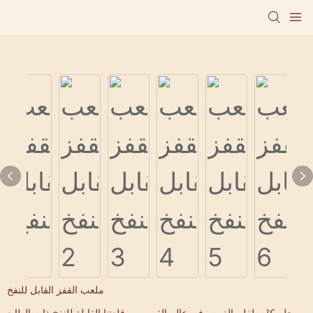
ملعب القفز القابل للنفخ