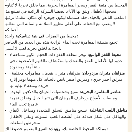
المحيط بين متعة القفز وسحر المغامرة البحرية، مما يخلق تجربةً لا تُقاوم
سيحبها الأطفال ويثق بها الآباء. بصفتنا الشركة الرائدة في تصنيع هذا
الملعب النابض بالحياة، فقد صممناه ليكون جوهرة أي مكان، مقدمًا ترفيهًا
لا ينضب مع الحفاظ على أعلى معايير السلامة والمتانة التي تتطلبها
أعمالكم.
محيط من الميزات في بنية ديناميكية واحدة:
تجمع منطقة المغامرة تحت الماء الرائعة هذه بين العديد من العناصر
الجذابة لخلق تجربة لعب لا تُنسى:
محيط القفز الواسع:
توفر منطقة القفز ذات الحجم الكبير مساحة لا
حدود لها للأطفال للقفز والضحك واستكشاف طاقتهم اللامحدودة في
بيئة آمنة ومحدودة
منزلقان مثيران مزدوجان:
منزلقان مثيران يقدمان مغامرات مختلفة -
منزلق أحمر جريء ومنزلق أصفر نابض بالحياة، كل منهما يوفر إثارة
فريدة ومتعة لا نهاية لها
عناصر المغامرة البحرية:
تتميز بشخصيات الحيتان والدلافين الودودة
ومنصات الأمواج وزخارف المرجان التي تثير الخيال وتخلق تجربة
غامرة تحت الماء
مناطق اللعب التفاعلية:
تشجع مناطق التسلق المتعددة ومداخل الأنفاق
والهياكل على شكل صدفة على أنشطة اللعب المتنوعة وتبقي الأطفال
منخرطين لساعات
مملكة المحيط الخاصة بك، رؤيتك: التميز المصمم خصيصًا لك: