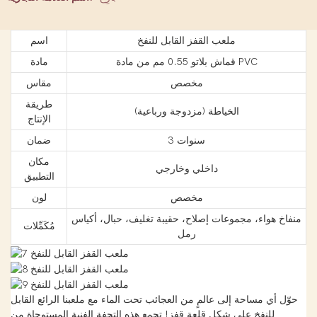
ملعب القفز القابل للنفخ
اسم
قماش بلاتو 0.55 مم من مادة PVC
مادة
مخصص
مقاس
طريقة
الخياطة (مزدوجة ورباعية)
الإنتاج
3 سنوات
ضمان
مكان
داخلي وخارجي
التطبيق
مخصص
لون
منفاخ هواء، مجموعات إصلاح، حقيبة تغليف، حبال، أكياس
مُكَمِّلات
رمل
حوّل أي مساحة إلى عالمٍ من العجائب تحت الماء مع ملعبنا الرائع القابل
للنفخ على شكل قلعة قفز! تجمع هذه التحفة الفنية المستوحاة من