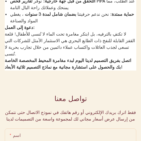
عند الطلب، مما
تقارير فحص PIPA
التحقق من قبل جهة خارجية:
نوفر
يمنحك وعملائك راحة البال التامة
حماية ممتدة:
نحن ندعم حرفيتنا
بضمان شامل لمدة 3 سنوات
، يغطي
المواد والصناعة
دعوة إلى العمل:
لا تكتفِ بالترفيه، بل ابتكر مغامرة تحت الماء لا تُنسى للأطفال! قلعة
القفز القابلة للنفخ ذات الطابع البحري هي الاستثمار الأمثل للشركات التي
تسعى لجذب العائلات واكتساب عملاء دائمين من خلال تجارب بحرية لا
تُنسى.
اتصل بفريق التصميم لدينا اليوم لبدء مغامرة المحيط المخصصة الخاصة
بك والحصول على استشارة مجانية مع نماذج التصميم ثلاثية الأبعاد!
تواصل معنا
فقط اترك بريدك الإلكتروني أو رقم هاتفك في نموذج الاتصال حتى نتمكن
من إرسال عرض أسعار مجاني لك لمجموعة واسعة من التصميمات لدينا
اسم