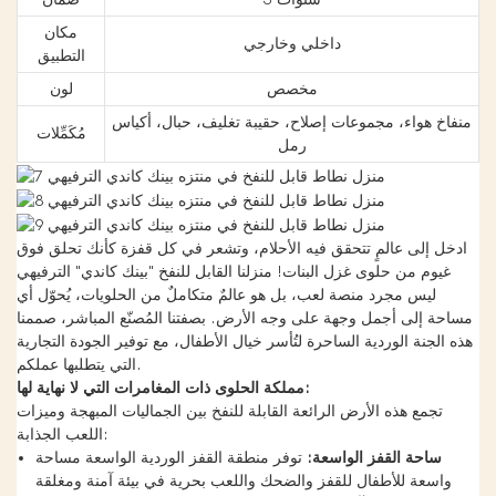
مكان
داخلي وخارجي
التطبيق
مخصص
لون
منفاخ هواء، مجموعات إصلاح، حقيبة تغليف، حبال، أكياس
مُكَمِّلات
رمل
ادخل إلى عالمٍ تتحقق فيه الأحلام، وتشعر في كل قفزة كأنك تحلق فوق
غيوم من حلوى غزل البنات! منزلنا القابل للنفخ "بينك كاندي" الترفيهي
ليس مجرد منصة لعب، بل هو عالمٌ متكاملٌ من الحلويات، يُحوّل أي
مساحة إلى أجمل وجهة على وجه الأرض. بصفتنا المُصنّع المباشر، صممنا
هذه الجنة الوردية الساحرة لتُأسر خيال الأطفال، مع توفير الجودة التجارية
التي يتطلبها عملكم.
مملكة الحلوى ذات المغامرات التي لا نهاية لها:
تجمع هذه الأرض الرائعة القابلة للنفخ بين الجماليات المبهجة وميزات
اللعب الجذابة:
ساحة القفز الواسعة:
توفر منطقة القفز الوردية الواسعة مساحة
واسعة للأطفال للقفز والضحك واللعب بحرية في بيئة آمنة ومغلقة