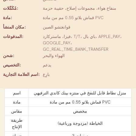
منفاخ هواء، مجموعات إصلاح، حقيبة حزمة
مُكَمِّلات:
قماش بلاتو 0.55 مم من مادة PVC
مادة:
قوانغتشو الصين
مكان المنشأ:
فيزا، ماستركارد، T/T، باي بال، APPLE_PAY،
المدفوعات:
GOOGLE_PAY،
GC_REAL_TIME_BANK_TRANSFER
الهواء والبحر
شحن:
يدعم
التخصيص:
بارِع
اسم العلامة التجارية:
منزل نطاط قابل للنفخ في منتزه بينك كاندي الترفيهي
اسم
قماش بلاتو 0.55 مم من مادة PVC
مادة
مخصص
مقاس
طريقة
الخياطة (مزدوجة ورباعية)
الإنتاج
3 سنوات
ضمان