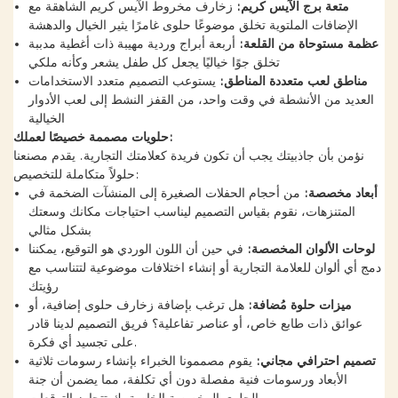
متعة برج الآيس كريم:
زخارف مخروط الآيس كريم الشاهقة مع
الإضافات الملتوية تخلق موضوعًا حلوى غامرًا يثير الخيال والدهشة
عظمة مستوحاة من القلعة:
أربعة أبراج وردية مهيبة ذات أغطية مدببة
تخلق جوًا خياليًا يجعل كل طفل يشعر وكأنه ملكي
مناطق لعب متعددة المناطق:
يستوعب التصميم متعدد الاستخدامات
العديد من الأنشطة في وقت واحد، من القفز النشط إلى لعب الأدوار
الخيالية
حلويات مصممة خصيصًا لعملك:
نؤمن بأن جاذبيتك يجب أن تكون فريدة كعلامتك التجارية. يقدم مصنعنا
حلولاً متكاملة للتخصيص:
أبعاد مخصصة:
من أحجام الحفلات الصغيرة إلى المنشآت الضخمة في
المتنزهات، نقوم بقياس التصميم ليناسب احتياجات مكانك وسعتك
بشكل مثالي
لوحات الألوان المخصصة:
في حين أن اللون الوردي هو التوقيع، يمكننا
دمج أي ألوان للعلامة التجارية أو إنشاء اختلافات موضوعية لتتناسب مع
رؤيتك
ميزات حلوة مُضافة:
هل ترغب بإضافة زخارف حلوى إضافية، أو
عوائق ذات طابع خاص، أو عناصر تفاعلية؟ فريق التصميم لدينا قادر
على تجسيد أي فكرة.
تصميم احترافي مجاني:
يقوم مصممونا الخبراء بإنشاء رسومات ثلاثية
الأبعاد ورسومات فنية مفصلة دون أي تكلفة، مما يضمن أن جنة