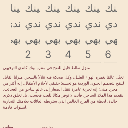
منزل نطاط قابل للنفخ في منتزه بينك كاندي الترفيهي
تخيّل عالمًا يغمره الهواء العليل، وكل ضحكة فيه تتلألأ بالسحر. منزلنا القابل
للنفخ بتصميم الحلوى الوردية هو تجسيدٌ حقيقي لأحلام الأطفال. إنه أكثر من
مجرد مبنى؛ إنه تجربة غامرة تنقل الصغار إلى عالمٍ ساحرٍ من العجائب.
بتقديم هذا الملاذ الساحر، فأنت لا توفر مكانًا للعب فحسب، بل تخلق ذكرى
خالدة، لحظة من الفرح الخالص الذي ستربطه العائلات بعلامتك التجارية
لسنوات قادمة.
مخصص
مقاس: