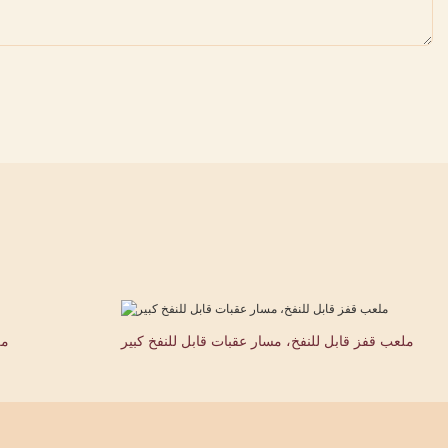
ملعب قفز قابل للنفخ، مسار عقبات قابل للنفخ كبير
مل