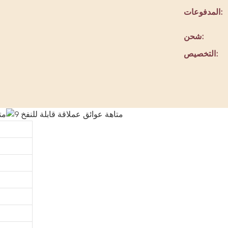
المدفوعات:
شحن:
التخصيص: