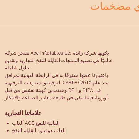
تفتخر شركة Ace Inflatables Ltd بكونها شركة رائدة
عالميًا في تصنيع المنتجات القابلة للنفخ التجارية وتقديم
حلول شاملة.
باعتبارنا عضوًا معترفًا به في الرابطة الدولية لمرافق
الترفيه والمنتزهات الترفيهية (IAAPA) منذ عام 2010
ومعتمدين كهيئة تفتيش من قبل RPII و PIPA في
أوروبا، فإننا نبقى في طليعة معايير الصناعة والابتكار.
علاماتنا التجارية
ألعاب ACE القابلة للنفخ
ألعاب هوشاين القابلة للنفخ