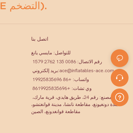
أي مضخمات (ACE التضخم).
اتصل بنا
للتواصل: مايسي يانغ
رقم الاتصال: 0086 135 2762 1579
ace@inflatables-ace.com
بريد إلكتروني:
واتساب: +86 19925835696
وي تشات: +86
19925835696
عنوان المصنع: رقم 24، طريق هايدي، قرية مارك،
بلدة دونغيونغ، مقاطعة نانشا، مدينة قوانغتشو،
مقاطعة قوانغدونغ، الصين