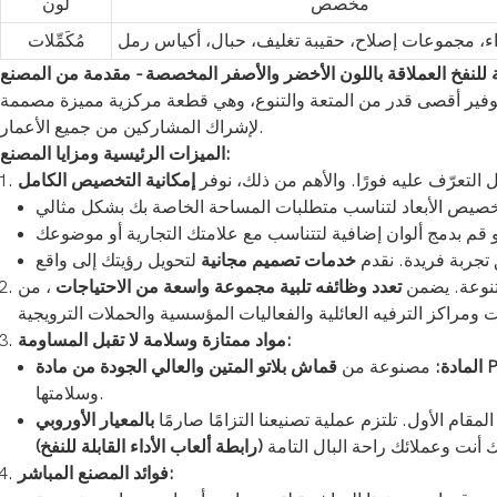
مخصص
لون
اء، مجموعات إصلاح، حقيبة تغليف، حبال، أكياس رمل
مُكَمِّلات
لة للنفخ العملاقة باللون الأخضر والأصفر المخصصة - مقدمة من المصنع
توفير أقصى قدر من المتعة والتنوع، وهي قطعة مركزية مميزة مصممة
لإشراك المشاركين من جميع الأعمار.
الميزات الرئيسية ومزايا المصنع:
ل التعرّف عليه فورًا. والأهم من ذلك، نوفر
إمكانية التخصيص الكامل
تجربة فريدة. نقدم
خدمات تصميم مجانية
متنوعة. يضمن
تعدد وظائفه
تلبية مجموعة واسعة من الاحتياجات
، من
مواد ممتازة وسلامة لا تقبل المساومة:
المادة:
مصنوعة من
وسلامتها.
قام الأول. تلتزم عملية تصنيعنا التزامًا صارمًا
(رابطة ألعاب الأداء القابلة للنفخ)
فوائد المصنع المباشر: