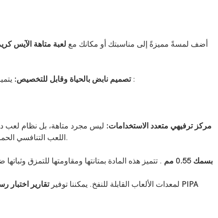
أضف لمسةً مميزةً إلى مناسبتك أو مكانك مع
لعبة متاهة الآيس كريم 
:
تصميم نابض بالحياة وقابل للتخصيص:
يتميز
مركز ترفيهي متعدد الاستخدامات:
ليس مجرد متاهة، بل نظام لعب دي
اللعب التنافسي الحماسي إلى المتعة الاستكشافية، مما يجعله مناسبًا للكرنفالات والمهرجانات ومراكز الترفيه العائلية والفعاليات المؤسسية والحملات الترويجية.
قماش بلاتو المتين والعالي الجودة من مادة PVC بسمك 0.55 مم
. تتميز هذه المادة بمتانتها ومقاومتها للتمزق وثبات
لمعدات الألعاب القابلة للنفخ. يمكننا توفير
تقارير اختبار رسم