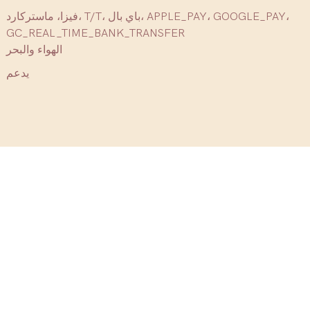
فيزا، ماستركارد، T/T، باي بال، APPLE_PAY، GOOGLE_PAY،
GC_REAL_TIME_BANK_TRANSFER
الهواء والبحر
يدعم