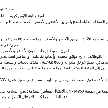
منفاخ هو
لعبة متاهة الآيس كريم القاب
العملاقة القابلة للنفخ باللونين الأخضر والأصفر
! صُممت هذه اللعبة ل
 بتصميمه الأخّاذ باللونين
الأخضر والأصفر
، مما يجعله جذابًا بصريًا وسه
قم بتخصيص الأبعاد لتناسب متطلبات المساحة الخاصة بك بشكل مثالي.
الحجم:
اضبط درجات اللون الأخضر والأصفر أو قم بدمج ألوان إضافية لتتناسب مع علامتك التجارية أو موضوعك.
اللون:
لتحويل رؤيتك إلى واقع.
الوظائف:
دمج
عوائق محددة، وألعاب تفاعلية، أو عناصر لعب
لخلق 
ناميكي. يضمّ
عوائق
متنوعة
وألعابًا تفاعلية
، مُقدّمًا تحديات وأنشطة 
ها ضد الأشعة فوق البنفسجية ومقاومتها للهب، مما يضمن طول عمرها
ية من جمعية PIPA
بالمعيار الأوروبي EN-14960
الامتثال لمعايير السلامة:
نضع السلامة في الم
عند الطلب، مما يُثبت الامتثال الكامل ويمنحك أنت وعملائك راحة البال التامة.