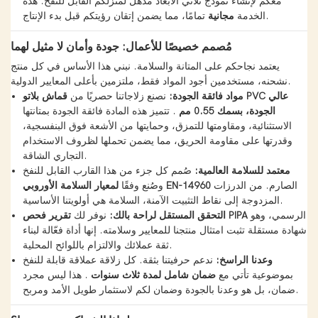
معكم لإنشاء نموذج ثلاثي الأبعاد مذهل لمنزلكم القابل للنفخ. هذه
تمامًا، مما يضمن إتقان رؤيتكم قبل بدء الإنتاج.
الخدمة
مجانية
مُصمم خصيصًا للأعمال: جودة وأمان لا مثيل لهما
يعتمد نجاحكم على المتانة والسلامة. نبني هذا الأساس في كل منتج
نشحنه، مستخدمين أجود المواد فقط، ملتزمين بأعلى المعايير الدولية.
مواد فائقة الجودة:
نصنع زلاجاتنا حصريًا من
قماش بلاتو PVC عالي
الجودة، بسمك 0.55 مم
. تتميز هذه المادة فائقة الجودة بمتانتها
الاستثنائية، ومقاومتها للتمزق، وحمايتها من الأشعة فوق البنفسجية،
وقدرتها على مقاومة الحريق، مما يضمن تحملها لظروف الاستخدام
التجاري الشاقة.
معتمد للسلامة العالمية:
صُمم كل جزء من هذا القارب القابل للنفخ
الصارم. من الدرزات
لمعيار السلامة الأوروبي EN-14960
وصُنع وفقًا
المزدوجة إلى نقاط التثبيت الآمنة، السلامة هي أولويتنا الأساسية.
الرسمي، وهو
تقرير فحص PIPA
التحقق المستقل لراحة بالك:
نوفر لك
شهادة مستقلة تثبت امتثال منتجنا للمعايير وسلامته. إنها أداة فعّالة لبناء
ثقة عملائك والالتزام باللوائح المحلية.
وعدنا الراسخ:
ندعم حرفيتنا بثقة. كل زلاقة عملاقة قابلة للنفخ
بموضوعية تأتي مع
ضمان شامل لمدة ثلاث سنوات
. هذا ليس مجرد
ضمان، بل هو وعدنا بالجودة وضمان لكم لاستثمار طويل الأمد ومربح.