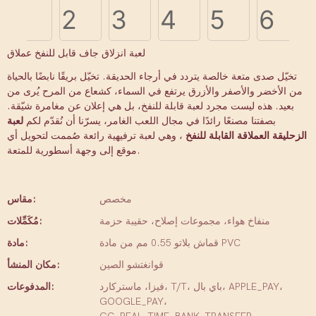
لعبة انزلاق جاف قابل للنفخ عملاق
تخيّل صدى متعة خالصة يتردد في أرجاء الحديقة. تخيّل بريقًا نابضًا بالحياة
من الأخضر والأصفر والأزرق يرتفع في السماء، كشعاع من المرح يُرى من
بعيد. هذه ليست مجرد لعبة قابلة للنفخ، بل هي إعلان عن مغامرة شيّقة.
بصفتنا مصنعًا رائدًا في مجال اللعب الغامر، يسرّنا أن نُقدّم لكم
لعبة
الزحليقة العملاقة القابلة للنفخ
، وهي لعبة ترفيهية رائعة صُممت لتحويل أي
موقع إلى وجهة أسطورية للمتعة.
مخصص
مقاس:
منفاخ هواء، مجموعات إصلاح، حقيبة حزمة
مُكَمِّلات:
قماش بلاتو 0.55 مم من مادة PVC
مادة:
قوانغتشو الصين
مكان المنشأ:
فيزا، ماستركارد، T/T، باي بال، APPLE_PAY،
المدفوعات:
GOOGLE_PAY،