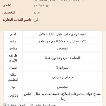
GC_REAL_TIME_BANK_TRANSFER
الهواء والبحر
شحن:
يدعم
التخصيص:
بارِع
اسم العلامة التجارية:
لعبة انزلاق جاف قابل للنفخ عملاق
اسم
قماش بلاتو 0.55 مم من مادة PVC
مادة
مخصص
مقاس
طريقة
الخياطة (مزدوجة ورباعية)
الإنتاج
3 سنوات
ضمان
مكان
داخلي وخارجي
التطبيق
مخصص
لون
منفاخ هواء، مجموعات إصلاح، حقيبة تغليف، حبال، أكياس
مُكَمِّلات
رمل