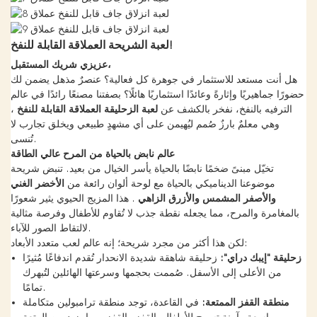
لعبة الشريحة العملاقة القابلة للنفخ!
عزيزي شريك المستقبل،
هل أنت مستعد للاستثمار في جوهرة كل فعالية؟ عنصرٌ مذهل يضمن لك
حضورًا جماهيريًا وإثارةً وعائدًا استثماريًا هائلًا؟ بصفتنا مصنعًا رائدًا في عالم
الترفيه بالنفخ، نفخر بالكشف عن
لعبة الزحليقة العملاقة القابلة للنفخ
،
وهي معلمٌ بارزٌ صُمم ليُهيمن على أي مشهدٍ طبيعي ويخلق تجارب لا
تُنسى.
عالم نابض بالحياة من المرح عالي الطاقة
تخيّل مبنىً ضخمًا نابضًا بالحياة يأسر الخيال من بعيد. تنبض شريحة
موضوعنا الديناميكي بالحياة مع لوحة ألوان رائعة من
الأخضر الغني
والأصفر المشمس والأزرق الزاهي
. هذا المزيج الحيوي يثير شعورًا
بالمغامرة والمرح، مما يجعله نقطة جذب لا تُقاوم للأطفال وفرصة مثالية
لالتقاط الصور للآباء.
لكن هذا أكثر من مجرد شريحة؛ إنه عالم لعب متعدد الأبعاد:
زحليقة "إيبك دراي":
زحليقة شاهقة شديدة الانحدار تُقدم اندفاعًا مُثيرًا
من الأعلى إلى الأسفل. صُممت بحجمها وسرعتها الهائلين لتُبهرك
تمامًا.
منطقة القفز الممتعة:
في القاعدة، توجد منطقة ترامبولين متكاملة