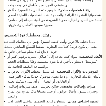
وواسعة وآمنة تسمح للأطفال بالقفز والقفز، مما يزيد من المتعة
ويستوعب المزيد من الأطفال في وقت واحد.
رفقاء شخصيات ساحرة:
ما يميز هذه الشريحة المميزة حقًا هو
شخصياتها المنفوخة الرائعة والمدمجة! هذه الشخصيات اللطيفة تُضفي
لمسة من السرد والخيال، محولةً الشريحة من لعبة بسيطة إلى مغامرة
مميزة سيحبها الأطفال ويتذكرونها.
رؤيتك، مخططنا: قوة التخصيص
لماذا تختلط بالآخرين وأنتَ خُلقتَ لتتميز؟ نؤمن بأن معالمك السياحية
يجب أن تكون فريدةً كعلامتك التجارية. بصفتنا المُصنِّع المباشر، نمنحك
حرية الإبداع لبناء معلم سياحي خاص بك.
الأبعاد المخصصة:
سواء كنت بحاجة إلى "عملاق" لمنتزه ترفيهي كبير أو
"متوسط" لأسطول تأجير، فإننا نقوم بتصميمه وفقًا لمتطلبات الحجم
والمساحة الدقيقة الخاصة بك.
الموضوعات والألوان المخصصة:
قم بتبديل مخطط الألوان الخاص بنا
بألوان علامتك التجارية، أو دعنا ننشئ موضوعًا جديدًا تمامًا - القراصنة،
أو الغابات، أو الفضاء، أو أي شيء يمكنك تخيله!
ميزات وإضافات مخصصة:
حسّن تجربتك! أضف منزلقات إضافية،
وجدران تسلق، وأنفاق عوائق، أو حتى مسبحًا مائيًا لمزيج من المرح
واللعب.
تصميم احترافي مجاني:
سيتعاون فريق التصميم الداخلي الخبير لدينا