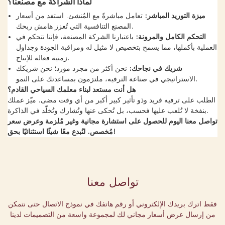
لماذا الشراكة مع مصنعنا؟
ميزة التوريد المباشر:
تعامل مباشرةً مع المُنشئ. استفد من أسعار
المصنع التنافسية التي تُعزز هامش ربحك.
التحكم الكامل والمرونة:
باعتبارنا الشركة المصنعة، فإننا نتحكم في
العملية بأكملها، مما يسمح بتخصيص لا مثيل له ومراقبة الجودة وجداول
زمنية فعالة للإنتاج.
شريك في نجاحك:
نحن أكثر من مجرد مورد؛ نحن شريكك
الاستراتيجي في صناعة الترفيه، ملتزمون بمساعدتك على النمو.
هل أنت مستعد لبناء معلمك السياحي القادم؟
الطلب على ترفيه فريد وذو تأثير كبير أكبر من أي وقت مضى. ميّز عملك
بنفخة لا تُلعب عليها فحسب، بل تُحكى عنها وتُشارك وتُخلّد في الذاكرة.
تواصل معنا اليوم للحصول على استشارة مجانية وغير مُلزمة وعرض سعر
مُخصص. لنُبدع معًا شيئًا استثنائيًا بحق!
تواصل معنا
فقط اترك بريدك الإلكتروني أو رقم هاتفك في نموذج الاتصال حتى نتمكن
من إرسال عرض أسعار مجاني لك لمجموعة واسعة من التصميمات لدينا