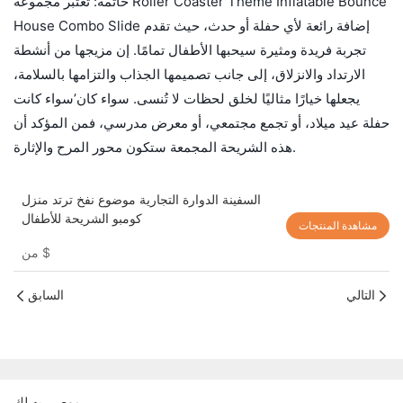
خاتمة: تعتبر مجموعة Roller Coaster Theme Inflatable Bounce
House Combo Slide إضافة رائعة لأي حفلة أو حدث، حيث تقدم
تجربة فريدة ومثيرة سيحبها الأطفال تمامًا. إن مزيجها من أنشطة
الارتداد والانزلاق، إلى جانب تصميمها الجذاب والتزامها بالسلامة،
يجعلها خيارًا مثاليًا لخلق لحظات لا تُنسى. سواء كان’سواء كانت
حفلة عيد ميلاد، أو تجمع مجتمعي، أو معرض مدرسي، فمن المؤكد أن
هذه الشريحة المجمعة ستكون محور المرح والإثارة.
السفينة الدوارة التجارية موضوع نفخ ترتد منزل
كومبو الشريحة للأطفال
مشاهدة المنتجات
$
من
التالي
السابق
موصى به لك