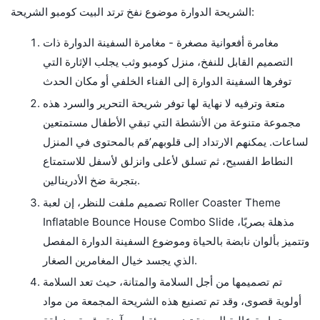
الشريحة الدوارة موضوع نفخ ترتد البيت كومبو الشريحة:
مغامرة أفعوانية مصغرة - مغامرة السفينة الدوارة ذات
التصميم القابل للنفخ، منزل كومبو وثب يجلب الإثارة التي
توفرها السفينة الدوارة إلى الفناء الخلفي أو مكان الحدث
متعة وترفيه لا نهاية لها توفر شريحة التحرير والسرد هذه
مجموعة متنوعة من الأنشطة التي تبقي الأطفال مستمتعين
لساعات. يمكنهم الارتداد إلى قلوبهم’قم بالمحتوى في المنزل
النطاط الفسيح، ثم تسلق لأعلى وانزلق لأسفل للاستمتاع
بتجربة ضخ الأدرينالين.
تصميم ملفت للنظر، إن لعبة Roller Coaster Theme
Inflatable Bounce House Combo Slide مذهلة بصريًا،
وتتميز بألوان نابضة بالحياة وموضوع السفينة الدوارة المفصل
الذي يجسد خيال المغامرين الصغار.
تم تصميمها من أجل السلامة والمتانة، حيث تعد السلامة
أولوية قصوى، وقد تم تصنيع هذه الشريحة المجمعة من مواد