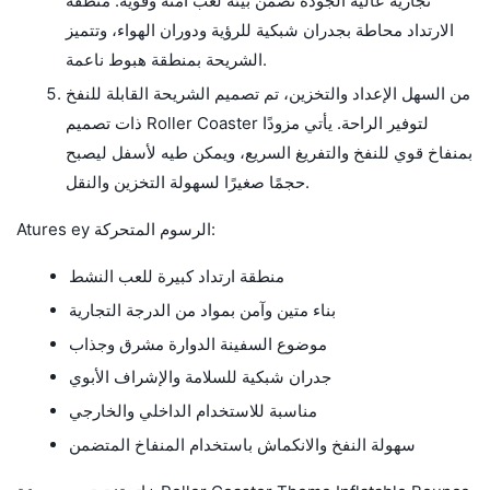
تجارية عالية الجودة تضمن بيئة لعب آمنة وقوية. منطقة
الارتداد محاطة بجدران شبكية للرؤية ودوران الهواء، وتتميز
الشريحة بمنطقة هبوط ناعمة.
من السهل الإعداد والتخزين، تم تصميم الشريحة القابلة للنفخ
ذات تصميم Roller Coaster لتوفير الراحة. يأتي مزودًا
بمنفاخ قوي للنفخ والتفريغ السريع، ويمكن طيه لأسفل ليصبح
حجمًا صغيرًا لسهولة التخزين والنقل.
Atures ey الرسوم المتحركة:
منطقة ارتداد كبيرة للعب النشط
بناء متين وآمن بمواد من الدرجة التجارية
موضوع السفينة الدوارة مشرق وجذاب
جدران شبكية للسلامة والإشراف الأبوي
مناسبة للاستخدام الداخلي والخارجي
سهولة النفخ والانكماش باستخدام المنفاخ المتضمن