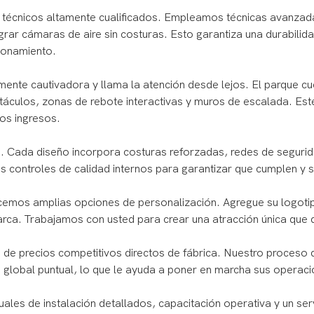
e técnicos altamente cualificados. Empleamos técnicas avanzad
rar cámaras de aire sin costuras. Esto garantiza una durabilidad,
ionamiento.
ente cautivadora y llama la atención desde lejos. El parque c
táculos, zonas de rebote interactivas y muros de escalada. Est
los ingresos.
n. Cada diseño incorpora costuras reforzadas, redes de seguri
 controles de calidad internos para garantizar que cumplen y su
emos amplias opciones de personalización. Agregue su logotipo
arca. Trabajamos con usted para crear una atracción única que
a de precios competitivos directos de fábrica. Nuestro proceso 
a global puntual, lo que le ayuda a poner en marcha sus opera
es de instalación detallados, capacitación operativa y un serv