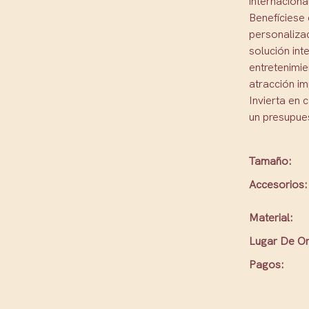
internaciona
Benefíciese 
personaliza
solución int
entretenimi
atracción i
Invierta en 
un presupues
Tamaño:
Accesorios:
Material:
Lugar De Or
Pagos: