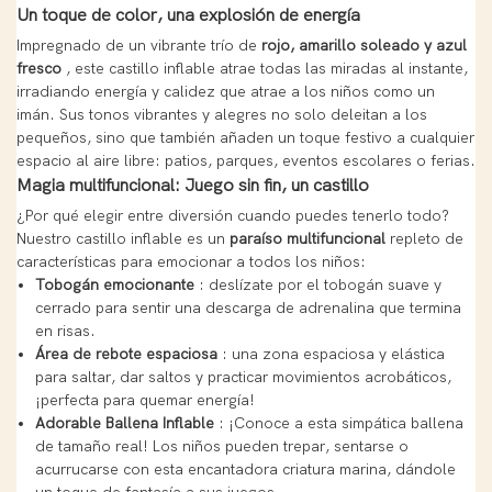
Un toque de color, una explosión de energía
Impregnado de un vibrante trío de
rojo, amarillo soleado y azul
fresco
, este castillo inflable atrae todas las miradas al instante,
irradiando energía y calidez que atrae a los niños como un
imán. Sus tonos vibrantes y alegres no solo deleitan a los
pequeños, sino que también añaden un toque festivo a cualquier
espacio al aire libre: patios, parques, eventos escolares o ferias.
Magia multifuncional: Juego sin fin, un castillo
¿Por qué elegir entre diversión cuando puedes tenerlo todo?
Nuestro castillo inflable es un
paraíso multifuncional
repleto de
características para emocionar a todos los niños:
Tobogán emocionante
: deslízate por el tobogán suave y
cerrado para sentir una descarga de adrenalina que termina
en risas.
Área de rebote espaciosa
: una zona espaciosa y elástica
para saltar, dar saltos y practicar movimientos acrobáticos,
¡perfecta para quemar energía!
Adorable Ballena Inflable
: ¡Conoce a esta simpática ballena
de tamaño real! Los niños pueden trepar, sentarse o
acurrucarse con esta encantadora criatura marina, dándole