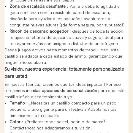
un toque de fantasía a sus juegos.
Zona de escalada desafiante
: Pon a prueba tu agilidad y
gana confianza con la resistente pared de escalada,
diseñada para ayudar a los pequeños aventureros a
conquistar nuevas alturas (¡de forma segura, por supuesto!).
Rincón de descanso acogedor
: después de toda la acción,
relájese en el área de descanso suave y segura, ideal para
recargar energías con amigos o disfrutar de un refrigerio.
Desde juegos activos hasta momentos de tranquilidad, este
castillo se adapta a cada estado de ánimo, garantizando que
ningún niño se aburra.
Su visión, nuestra experiencia: totalmente personalizable
para usted
En nuestra fábrica, ¡creemos que
tus
ideas importan! Por eso
ofrecemos
infinitas opciones de personalización
para que este
castillo inflable sea totalmente tuyo:
Tamaño
: ¿Necesitas un castillo compacto para un patio
pequeño o uno gigante para un festival? Adaptamos las
dimensiones a tu espacio.
Color
: ¿Prefieres tonos pastel, neón o de marca?
Contáctanos: nos adaptaremos a tu visión.