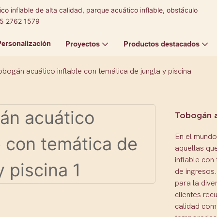
co inflable de alta calidad, parque acuático inflable, obstáculo
5 2762 1579
Personalización
Proyectos
Productos destacados
obogán acuático inflable con temática de jungla y piscina
Tobogán ac
En el mundo 
aquellas qu
inflable con
de ingresos.
para la dive
clientes re
calidad come