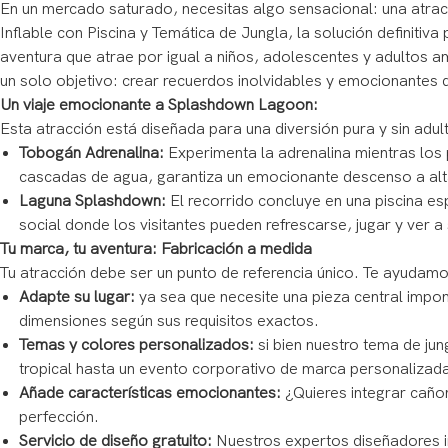
En un mercado saturado, necesitas algo sensacional: una atrac
Inflable con Piscina y Temática de Jungla, la solución definiti
aventura que atrae por igual a niños, adolescentes y adultos 
un solo objetivo: crear recuerdos inolvidables y emocionantes 
Un viaje emocionante a Splashdown Lagoon:
Esta atracción está diseñada para una diversión pura y sin adul
Tobogán Adrenalina:
Experimenta la adrenalina mientras los 
cascadas de agua, garantiza un emocionante descenso a alta 
Laguna Splashdown:
El recorrido concluye en una piscina e
social donde los visitantes pueden refrescarse, jugar y ver 
Tu marca, tu aventura: Fabricación a medida
Tu atracción debe ser un punto de referencia único. Te ayudamo
Adapte su lugar:
ya sea que necesite una pieza central imp
dimensiones según sus requisitos exactos.
Temas y colores personalizados:
si bien nuestro tema de ju
tropical hasta un evento corporativo de marca personalizad
Añade características emocionantes:
¿Quieres integrar cañon
perfección.
Servicio de diseño gratuito:
Nuestros expertos diseñadores in