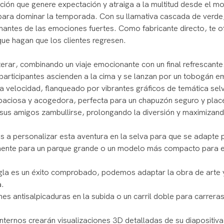
ción que genere expectación y atraiga a la multitud desde el 
va para dominar la temporada. Con su llamativa cascada de verde
amantes de las emociones fuertes. Como fabricante directo, te 
que hagan que los clientes regresen.
terar, combinando un viaje emocionante con un final refrescante
participantes ascienden a la cima y se lanzan por un tobogán em
velocidad, flanqueado por vibrantes gráficos de temática selvá
spaciosa y acogedora, perfecta para un chapuzón seguro y place
a sus amigos zambullirse, prolongando la diversión y maximizando
s a personalizar esta aventura en la selva para que se adapte 
onente para un parque grande o un modelo más compacto para 
ngla es un éxito comprobado, podemos adaptar la obra de arte y
a.
es antisalpicaduras en la subida o un carril doble para carrera
ternos crearán visualizaciones 3D detalladas de su diapositiv