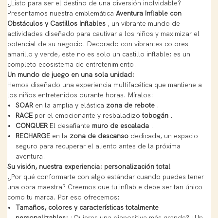
¿Listo para ser el destino de una diversión inolvidable?
Presentamos nuestra emblemática
Aventura Inflable con
Obstáculos y Castillos Inflables
, un vibrante mundo de
actividades diseñado para cautivar a los niños y maximizar el
potencial de su negocio. Decorado con vibrantes colores
amarillo y verde, este no es solo un castillo inflable; es un
completo ecosistema de entretenimiento.
Un mundo de juego en una sola unidad:
Hemos diseñado una experiencia multifacética que mantiene a
los niños entretenidos durante horas. Míralos:
SOAR
en la amplia y elástica
zona de rebote
.
RACE
por el emocionante y resbaladizo
tobogán
.
CONQUER
El desafiante
muro de escalada
.
RECHARGE
en la
zona de descanso
dedicada, un espacio
seguro para recuperar el aliento antes de la próxima
aventura.
Su visión, nuestra experiencia: personalización total
¿Por qué conformarte con algo estándar cuando puedes tener
una obra maestra? Creemos que tu inflable debe ser tan único
como tu marca. Por eso ofrecemos:
Tamaños, colores y características totalmente
personalizables:
¿Quieres una diapositiva más grande? ¿Un