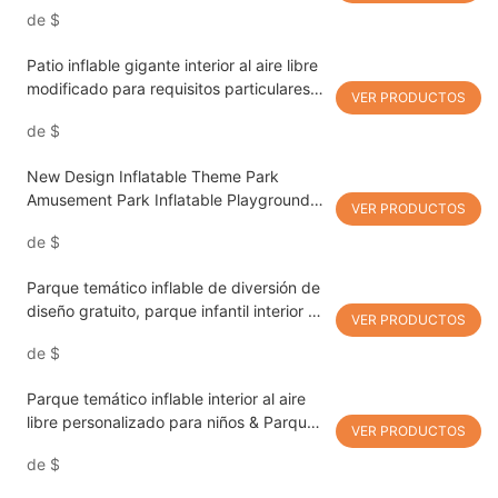
de diversión
de
$
Patio inflable gigante interior al aire libre
modificado para requisitos particulares
VER PRODUCTOS
de la diversión de los parques temáticos
de
$
New Design Inflatable Theme Park
Amusement Park Inflatable Playground
VER PRODUCTOS
For Sale
de
$
Parque temático inflable de diversión de
diseño gratuito, parque infantil interior y
VER PRODUCTOS
exterior para niños gigantes
de
$
Parque temático inflable interior al aire
libre personalizado para niños & Parque
VER PRODUCTOS
infantil gigante de diversiones para
de
$
adultos