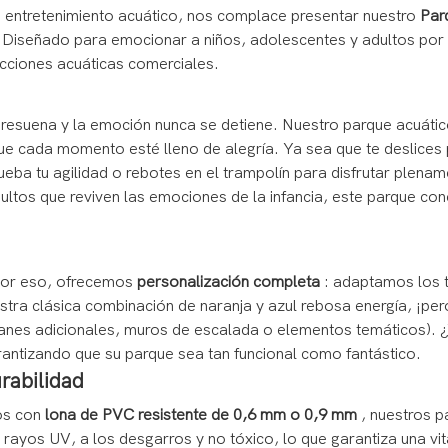
e entretenimiento acuático, nos complace presentar nuestro
Par
! Diseñado para emocionar a niños, adolescentes y adultos por 
racciones acuáticas comerciales.
a resuena y la emoción nunca se detiene. Nuestro parque acuátic
que cada momento esté lleno de alegría. Ya sea que te deslice
eba tu agilidad o rebotes en el trampolín para disfrutar plenam
ltos que reviven las emociones de la infancia, este parque co
 Por eso, ofrecemos
personalización completa
: adaptamos los t
tra clásica combinación de naranja y azul rebosa energía, ¡pe
anes adicionales, muros de escalada o elementos temáticos). 
rantizando que su parque sea tan funcional como fantástico.
rabilidad
dos con
lona de PVC resistente de 0,6 mm o 0,9 mm
, nuestros p
a los rayos UV, a los desgarros y no tóxico, lo que garantiza un