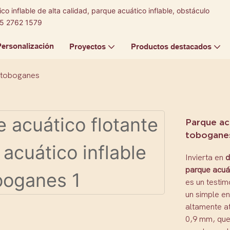
co inflable de alta calidad, parque acuático inflable, obstáculo
5 2762 1579
Personalización
Proyectos
Productos destacados
n toboganes
Parque ac
tobogane
Invierta en
d
parque acuát
es un testim
un simple en
altamente a
0,9 mm, que